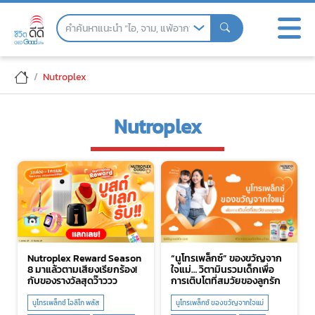
Skip
to
the
content
Nutroplex
Nutroplex
Nutroplex Reward Season
“นูโทรเพล็กซ์” ของขวัญจาก
8 มาแล้วตามเสียงเรียกร้อง!
ใจแม่… วิตามินรวมเด็กเพื่อ
กับของรางวัลสุดว๊าววว
การเติบโตที่สมวัยของลูกรัก
นูโทรเพล็กซ์ โอลิโก พลัส
นูโทรเพล็กซ์ ของขวัญจากใจแม่