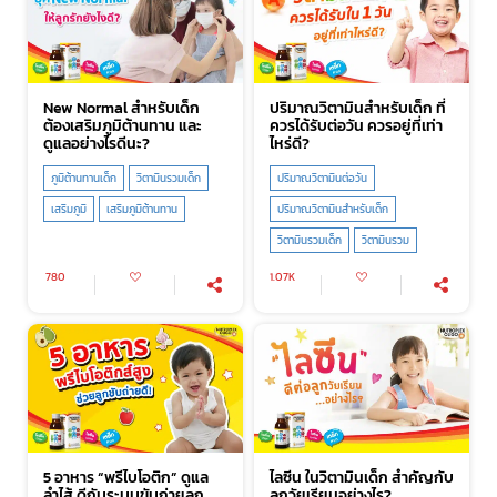
New Normal สำหรับเด็ก
ปริมาณวิตามินสำหรับเด็ก ที่
ต้องเสริมภูมิต้านทาน และ
ควรได้รับต่อวัน ควรอยู่ที่เท่า
ดูแลอย่างไรดีนะ?
ไหร่ดี?
ภูมิต้านทานเด็ก
วิตามินรวมเด็ก
ปริมาณวิตามินต่อวัน
เสริมภูมิ
เสริมภูมิต้านทาน
ปริมาณวิตามินสำหรับเด็ก
วิตามินรวมเด็ก
วิตามินรวม
780
1.07K
5 อาหาร “พรีไบโอติก” ดูแล
ไลซีน ในวิตามินเด็ก สำคัญกับ
ลำไส้ ดีกับระบบขับถ่ายลูก
ลูกวัยเรียนอย่างไร?