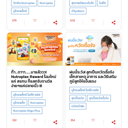
วิตามิน Nutroplex
Nutroplex
สุขภาพดีสมองไบร์ท
โอลิโก
นูโทรเพล็กซ์
บำรุงสมอง
379
633
ท๊า…ดาาา…….มาแล้ววว!
ฝนนี้ระวัง! ลูกเป็นหวัดเรื้อรัง
Nutroplex Reward โฉมใหม่
เช็กสาเหตุ อาการ และวิธีเสริม
แค่ สแกน ก็แลกรับรางวัล
ภูมิลูกให้แข็งแรง
ง่ายๆแค่ปลายนิ้ว !!!
นูโทรเพล็กซ์ โอลิโก พลัส
นูโทรเพล็กซ์ โอลิโก พลัส
ลูกเป็นหวัด
ลูกเป็นหวัดเรื้อรัง
นูโทรเพล็ก
Nutroplex
หวัดหน้าฝน
Nutroplex Oligo Plus
332
354