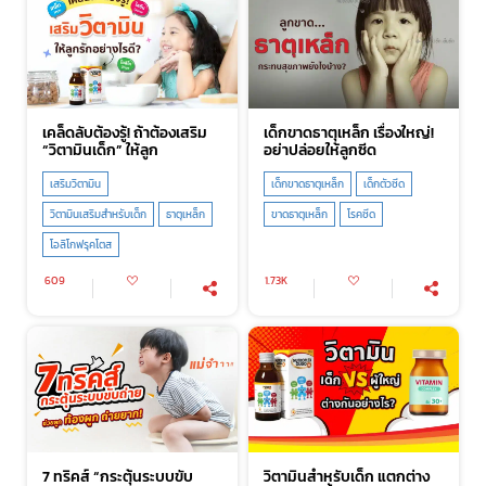
เคล็ดลับต้องรู้! ถ้าต้องเสริม
เด็กขาดธาตุเหล็ก เรื่องใหญ่!
“วิตามินเด็ก” ให้ลูก
อย่าปล่อยให้ลูกซีด
เสริมวิตามิน
เด็กขาดธาตุเหล็ก
เด็กตัวซีด
วิตามินเสริมสำหรับเด็ก
ธาตุเหล็ก
ขาดธาตุเหล็ก
โรคซีด
โอลิโกฟรุคโตส
609
1.73K
7 ทริคส์ “กระตุ้นระบบขับ
วิตามินสำหรับเด็ก แตกต่าง