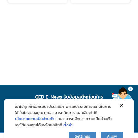
X
GED E-News รับข้อมูลดีๆก่อนใคร
เราใช้คุกกี้เพื่อพัฒนาประสิทธิภาพ และประสบการณ์ที่ดีในการ
สมัคร
ใช้เว็บไซต์ของคุณ คุณสามารถศึกษารายละเอียดได้ที่
นโยบายความเป็นส่วนตัว
และสามารถจัดการความเป็นส่วนตัว
เองได้ของคุณได้เองโดยคลิกที่
ตั้งค่า
ติดตาม GED ช่องทางโซเชียล
Settings
Allow