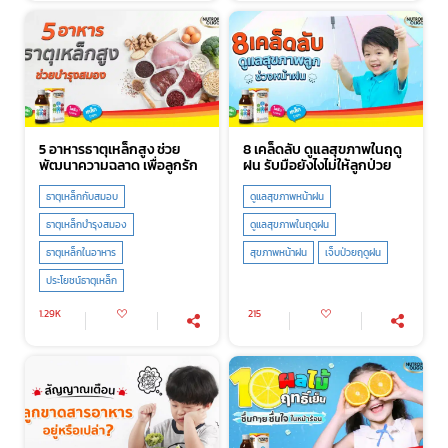
5 อาหารธาตุเหล็กสูง ช่วย
8 เคล็ดลับ ดูแลสุขภาพในฤดู
พัฒนาความฉลาด เพื่อลูกรัก
ฝน รับมือยังไงไม่ให้ลูกป่วย
ธาตุเหล็กกับสมอบ
ดูแลสุขภาพหน้าฝน
ธาตุเหล็กบำรุงสมอง
ดูแลสุขภาพในฤดูฝน
ธาตุเหล็กในอาหาร
สุขภาพหน้าฝน
เจ็บป่วยฤดูฝน
ประโยชน์ธาตุเหล็ก
1.29K
215