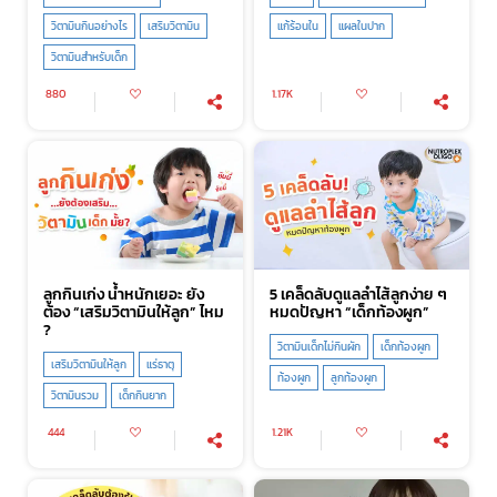
วิตามินกินอย่างไร
เสริมวิตามิน
แก้ร้อนใน
แผลในปาก
วิตามินสำหรับเด็ก
880
1.17K
ลูกกินเก่ง น้ำหนักเยอะ ยัง
5 เคล็ดลับดูแลลำไส้ลูกง่าย ๆ
ต้อง “เสริมวิตามินให้ลูก” ไหม
หมดปัญหา “เด็กท้องผูก”
?
วิตามินเด็กไม่กินผัก
เด็กท้องผูก
เสริมวิตามินให้ลูก
แร่ธาตุ
ท้องผูก
ลูกท้องผูก
วิตามินรวม
เด็กกินยาก
444
1.21K