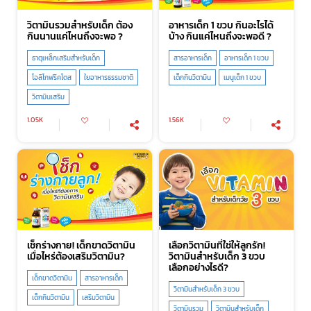
วิตามินรวมสำหรับเด็ก ต้อง
อาหารเด็ก 1 ขวบ กินอะไรได้
กินนานแค่ไหนถึงจะพอ ?
บ้าง กินแค่ไหนถึงจะพอดี ?
ธาตุเหล็กเสริมสำหรับเด็ก
สารอาหารเด็ก
อาหารเด็ก 1 ขวบ
โอลิโกฟริคโตส
ใยอาหารธรรมชาติ
เด็กกินวิตามิน
เมนูเด็ก 1 ขวบ
​วิตามินเสริม
1.05K
1.56K
เช็กร่างกาย! เด็กขาดวิตามิน
เลือกวิตามินที่ใช่ให้ลูกรัก!
เมื่อไหร่ต้องเสริมวิตามิน?
วิตามินสำหรับเด็ก 3 ขวบ
เลือกอย่างไรดี?
เด็กขาดวิตามิน
สารอาหารเด็ก
วิตามินสำหรับเด็ก 3 ขวบ
เด็กกินวิตามิน
เสริมวิตามิน
วิตามินรวม
วิตามินสำหรับเด็ก