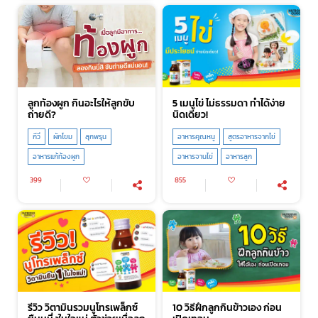
ลูกท้องผูก กินอะไรให้ลูกขับ
5 เมนูไข่ ไม่ธรรมดา ทำได้ง่าย
ถ่ายดี?
นิดเดียว!
กีวี่
ผักโขม
ลุกพรุน
อาหารคุณหนู
สูตรอาหารจากไข่
อาหารแก้ท้องผูก
อาหารจานไข่
อาหารลูก
399
855
รีวิว วิตามินรวมนูโทรเพล็กซ์
10 วิธีฝึกลูกกินข้าวเอง ก่อน