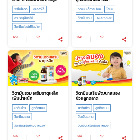
พรีไบโอติก
ดูแลลำไส้
วิตามินเด็กวัยเรียน
ไลซีน
อาหารจุลินทรีย์
วิตามินรวม
Nutroplex
วิตามินช่วยให้กินง่าย
653
1.14K
วิตามินรวม เสริมธาตุเหล็ก
วิตามินเสริมพัฒนาสมอง
เพิ่มน้ำหนัก
ช่วยลูกฉลาด
ยากินข้าว
ลูกติดขนม
ยากินข้าว
ลูกติดขนม
วิตามินฉลาด
วิตามินฉลาด
วิตามินเสริมพัฒนาสมอง
วิตามินเสริมพัฒนาสมอง
536
514