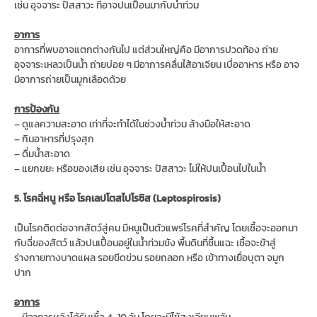
เช่น อุจจาระ ปัสสาวะ ที่อาจปนเปื้อนมากับน้ำท่วม
อาการ
อาการที่พบอาจแตกต่างกันไป แต่ส่วนใหญ่คือ มีอาการปวดท้อง ถ่าย
อุจจาระเหลวเป็นน้ำ ถ่ายบ่อย ๆ มีอาการคลื่นไส้อาเจียน เบื่ออาหาร หรือ อาจ
มีอาการถ่ายเป็นมูกเลือดด้วย
การป้องกัน
– ดูแลความสะอาด เท่าที่จะทำได้ในช่วงน้ำท่วม ล้างมือให้สะอาด
– กินอาหารที่ปรุงสุก
– ดื่มน้ำสะอาด
– แยกขยะ หรือของเสีย เช่น อุจจาระ ปัสสาวะ ไม่ให้ปนเปื้อนไปในน้ำ
5. โรคฉี่หนู หรือ โรคเลปโตสไปโรซิส (Leptospirosis)
เป็นโรคติดต่อจากสัตว์สู่คน มีหนูเป็นตัวแพร่โรคที่สำคัญ โดยเชื้อจะออกมา
กับฉี่ของสัตว์ แล้วปนเปื้อนอยู่ในน้ำท่วมขัง พื้นดินที่ชื้นแฉะ เชื้อจะข้าสู่
ร่างกายทางบาดแผล รอยขีดข่วน รอยถลอก หรือ เข้าทางเยื่อบุตา จมูก
ปาก
อาการ
– มีอาการหลังได้รับเชื้อ 4-10 วัน โดยจะมีไข้สูงเฉียบพลัน