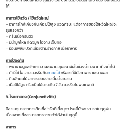
ได้
อาการไข้หวัด / ไข้หวัดใหญ่
– อาการใกล้เคียงกัน คือ มีไข้สูง ปวดศีรษะ แต่อาการของไข้หวัดใหญ่จะ
รุนแรงกว่า
– ครั่นเนื้อครั่นตัว
– มีน้ำมูกไหล ค้ดจมูก ไอจาม เจ็บคอ
– อ่อนเพลีย ปวดเมื่อยตามร่างกาย เบื่ออาหาร
การป้องกัน
– พยายามดูแลรักษาความสะอาด สุขอนามัยในช่วงน้ำท่วม เท่าที่จะทำได้
– ถ้ามีไข้ ไอ จาม ควรรีบกิน
ยาลดไข้
หรือยาที่มีตัวยาพาราเซตามอล
– กินผักผลไม้ อาหารย่อยง่าย ดื่มน้ำสะอาด
– เมื่อมีไข้สูง หรือเป็นไข้นานเกิน 7 วัน ควรรีบไปพบแพทย์
3. โรคตาแดง (Conjunctivitis)
มีสาเหตุมาจากการติดเชื้อไวรัสที่เยื่อบุตา โรคนี้มักจะระบาดในฤดูฝน
เนื่องจากเชื้อสามารถกระจายตัวได้ง่ายในฤดูนี้
อาการ