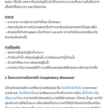
หนอง เป็นต้น เพราะต้องแช่อยู่กับน้ำเป็นเวลานาน รวมถึงความอับชื้นจาก
เสื้อผ้าที่ไม่สะอาด และเปียกด้วย
อาการ
– ระยะแรก อาจมีอาการเท้าเปื่อย เป็นหนอง
– ต่อมาเริ่มมีอาการคันตามซอกนิ้วเท้า และผิวหนังลอกออกเป็นขุย มีผื่น
– ผิวหนังที่เท้าเกิดพุพอง นิ้วเท้าหนา และแตก อาจเกิดโรคแทรกซ้อน คือ
ผิวหนังอักเสบได้
การป้องกัน
– พยายามไม่แช่อยู่ในน้ำนาน ๆ
– ถ้าต้องย่ำน้ำ หรือแช่อยู่ในน้ำ ควรใส่รองเท้าบู๊ทกันน้ำ
– ล้างเท้าให้สะอาด หลังแช่อยู่ในน้ำ
– หากพบว่ามีบาดแผลที่เท้า ควรใช้แอลกอฮอล์เช็ดแผล แล้วทายาฆ่าเชื้อ
2. โรคระบบทางเดินหายใจ (respiratory diseases)
มีด้วยกันหลายโรค แต่ที่พบป่วยกันบ่อย คือ
โรคไข้หวัดทั่วไป
(common
cold) และ
โรคไข้หวัดใหญ่
(Influenza) ซึ่งเกิดจากการติด
เชื้อไวรัส หรือ
เชื้อแบคทีเรีย
สามารถติดต่อแพร่กระจายได้ผ่านเสมหะ น้ำลาย น้ำมูก หากไม่
ดูแลร่างกายให้แข็งแรง หรือปล่อยไว้นาน อาจทำให้เกิดโรคแทรกซ้อนเกี่ยว
กับระบบทางเดินหายใจ รุนแรง เช่น ปอดบวม ปอดอักเสบ จนอาจเสียชีวิต