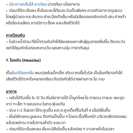
–
มีอาการคลื่นไส้ อาเจียน
ปวดท้อง เบื่ออาหาร
– ต่อมาไข้จะเริ่มลง ซึ่งในระยะนี้ต้องระวังเป็นพิเศษ อาจเกิดอาการรุนแรง
โดยผู้ป่วยจะกระสับกระส่าย มือเท้าเย็น หรือมีเลือดออกผิดปกติ เช่น ถ่ายดำ
หรือไอปนเลือด อาจมีภาวะช็อค และเสียชีวิตได้
การป้องกัน
– ในช่วงน้ำท่วม ที่มีน้ำท่วมขังทำให้มีแหล่งเพาะพันธุ์ยุงลายเพิ่มขึ้น ต้องระวัง
อย่าให้ยุงกัดในตอนกลางวัน นอนกางมุ้ง ทายากันยุง
7. โรคหัด (Measles)
เป็น
โรคไข้ออกผื่น
พบบ่อยในเด็กเล็ก เกิดจากเชื้อไวรัส เป็นโรคที่อาจทำให้
เสียชีวิตได้จากโรคแทรกซ้อน ติดต่อกันได้ง่ายผ่านการ ไอ จาม
อาการ
– หลังได้รับเชื้อ 8-12 วัน เริ่มมีอาการไข้ น้ำมูกไหล ไอ ตาแดง ตาแฉะ พบจุด
ขาว ๆ เล็ก ๆ ขอบแดง ในกระพุ้งแก้ม
– ช่วง 1-2 วันแรก ไข้จะสูงขึ้น และจะสูงเต็มที่ในวันที่ 4 เมื่อมีผื่นขึ้น
– ผื่นมีลักษณะนูนแดง ติดกันเป็นปื้น ๆ โดยจะขึ้นที่ใบหน้า บริเวณชิดขอบผม
แล้วแพร่กระจายไปตามลำตัว แขน ขา
– ต่อมาไข้จะเริ่มลดลง ผื่นจะมีสีเข้มขึ้น แล้วค่อย ๆ จางหายไปในเวลา