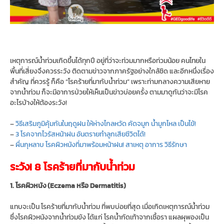
เหตุการณ์น้ำท่วมเกิดขึ้นได้ทุกปี อยู่ที่ว่าจะท่วมมากหรือท่วมน้อย คนไทยใน
พื้นที่เสี่ยงจึงควรระวัง ติดตามข่าวจากภาครัฐอย่างใกล้ชิด และอีกหนึ่งเรื่อง
สำคัญ ที่ควรรู้ ก็คือ “โรคร้ายที่มากับน้ำท่วม” เพราะท่ามกลางความเสียหาย
จากน้ำท่วม ก็จะมีอาการป่วยให้เห็นเป็นข่าวบ่อยครั้ง ตามมาดูกันว่าจะมีโรค
อะไรบ้างให้ต้องระวัง!
–
วิธีเสริมภูมิคุ้มกันในฤดูฝน ให้ห่างไกลหวัด คัดจมูก น้ำมูกไหล เป็นไข้!
–
3 โรคจากไวรัสหน้าฝน อันตรายทำลูกเสียชีวิตได้!
–
ผื่นกุหลาบ โรคผิวหนังที่มาพร้อมหน้าฝน! สาเหตุ อาการ วิธีรักษา
ระวัง! 8 โรคร้ายที่มากับน้ำท่วม
1. โรคผิวหนัง (Eczema หรือ Dermatitis)
แทบจะเป็น โรคร้ายที่มากับน้ำท่วม ที่พบบ่อยที่สุด เมื่อเกิดเหตุการณ์น้ำท่วม
ซึ่งโรคผิวหนังจากน้ำท่วมขัง ได้แก่ โรคน้ำกัดเท้าจากเชื้อรา แผลผุพองเป็น