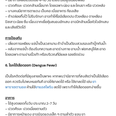
– ปวดศีรษะ ปวดกล้ามเนื้อมาก โดยเฉพาะน่อง และโคนขา หรือ ปวดหลัง
– บางคนมีอาการตาแดง เจ็บคอ เบื่ออาหาร ท้องเสีย
– ถ้าปล่อยทิ้งไว้ ไม่รีบรักษา อาจทำให้ไอมีเลือดปน ตัวเหลือง ตาเหลือง
ปัสสาวะน้อย ซึม เนื่องจากเยื่อหุ้มสมองอักเสบ อาจมีกล้ามเนื้อหัวใจอักเสบ
และเสียชีวิตได้
การป้องกัน
– เลี่ยงการเหยียบ แช่น้ำเป็นเวลานาน ถ้าจำเป็นต้องสวมรองเท้าบู๊ทกันน้ำ
– หลังจากแช่น้ำ ต้องรีบทความสะอาดร่างกาย อาบน้ำ ฟอกสบู่ให้สะอาด
โดยเฉพาะตามง่ามนิ้วเท้า หรือบริเวณที่มีแผล รอยขีดข่วน
6. โรคไข้เลือดออก (Dengue Fever)
เป็นโรคติดต่อที่มียุงลายเป็นพาหะ หากพบว่ามีอาการที่สงสัยว่าเป็นไข้เลือด
ออก ควรรีบไปพบหมอทันที อาจให้ยาลดไข้ หรือ ใช้ยาลดไข้ เช่น
ยา
พาราเซตามอล
ห้ามใช้
ยาแอสไพริน
ลดไข้ เพราะทำให้เลือดออกง่ายขึ้น
อาการ
– ไข้สูงตลอดทั้งวัน ประมาณ 2-7 วัน
– ปวดศีรษะ ปวดเมื่อยตามตัว
– มีอาการหน้าแดง อาจมีจุดแดงเล็ก ๆ ตามลำตัว แขน ขา