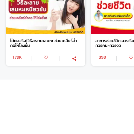
ได้ผลจริง! วิธีละลายเสมหะ ช่วยเคลียร์ลำ
อาหารช่วยชีวิต ควรเริ่ม
คอให้โล่งขึ้น
ควรกิน-ควรงด
1.79K
398