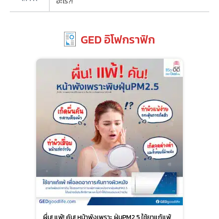
อะไร?!
GED อิโฟกราฟิก
ผื่น! แพ้! คัน! หน้าพังเพราะ ฝุ่นPM2.5 ใช้ยาแก้แพ้