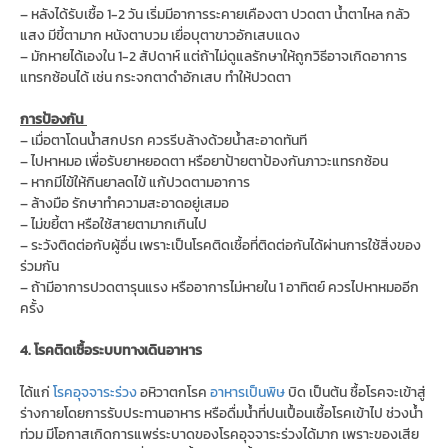
– หลังได้รับเชื้อ 1-2 วัน เริ่มมีอาการระคายเคืองตา ปวดตา น้ำตาไหล กลัว
แสง มีขี้ตามาก หนังตาบวม เยื่อบุตาขาวอักเสบแดง
– มักหายได้เองใน 1-2 สัปดาห์ แต่ถ้าไม่ดูแลรักษาให้ถูกวิธีอาจเกิดอาการ
แทรกซ้อนได้ เช่น กระจกตาดำอักเสบ ทำให้ปวดตา
การป้องกัน
– เมื่อตาโดนน้ำสกปรก ควรรีบล้างด้วยน้ำสะอาดทันที
– ไปหาหมอ เพื่อรับยาหยอดตา หรือยาป้ายตาป้องกันภาวะแทรกซ้อน
– หากมีไข้ให้กินยาลดไข้ แก้ปวดตามอาการ
– ล้างมือ รักษาทำความสะอาดอยู่เสมอ
– ไม่ขยี้ตา หรือใช้สายตามากเกินไป
– ระวังติดต่อกับผู้อื่น เพราะเป็นโรคติดเชื้อที่ติดต่อกันได้ผ่านการใช้สิ่งของ
ร่วมกัน
– ถ้ามีอาการปวดตารุนแรง หรืออาการไม่หายใน 1 อาทิตย์ ควรไปหาหมออีก
ครั้ง
4. โรคติดเชื้อระบบทางเดินอาหาร
ได้แก่
โรคอุจจาระร่วง
อหิวาตกโรค
อาหารเป็นพิษ
บิด เป็นต้น ชื้อโรคจะเข้าสู่
ร่างกายโดยการรับประทานอาหาร หรือดื่มน้ำที่ปนเปื้อนเชื้อโรคเข้าไป ช่วงน้ำ
ท่วม มีโอกาสเกิดการแพร่ระบาดของโรคอุจจาระร่วงได้มาก เพราะของเสีย