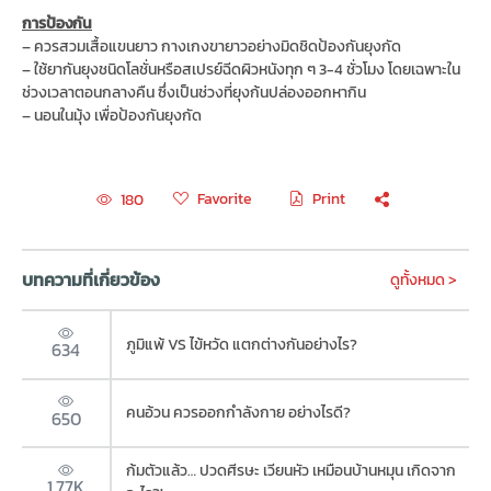
การป้องกัน
– ควรสวมเสื้อแขนยาว กางเกงขายาวอย่างมิดชิดป้องกันยุงกัด
– ใช้ยากันยุงชนิดโลชั่นหรือสเปรย์ฉีดผิวหนังทุก ๆ 3-4 ชั่วโมง โดยเฉพาะใน
ช่วงเวลาตอนกลางคืน ซึ่งเป็นช่วงที่ยุงก้นปล่องออกหากิน
– นอนในมุ้ง เพื่อป้องกันยุงกัด
Favorite
Print
180
บทความที่เกี่ยวข้อง
ดูทั้งหมด >
ภูมิแพ้ VS ไข้หวัด แตกต่างกันอย่างไร?
634
คนอ้วน ควรออกกำลังกาย อย่างไรดี?
650
ก้มตัวแล้ว… ปวดศีรษะ เวียนหัว เหมือนบ้านหมุน เกิดจาก
1.77K