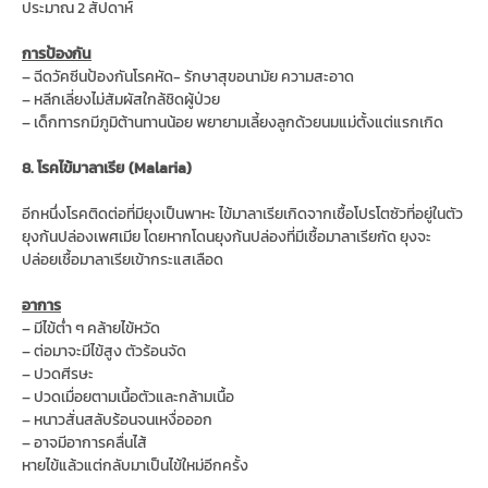
ประมาณ 2 สัปดาห์
การป้องกัน
– ฉีดวัคซีนป้องกันโรคหัด- รักษาสุขอนามัย ความสะอาด
– หลีกเลี่ยงไม่สัมผัสใกล้ชิดผู้ป่วย
– เด็กทารกมีภูมิต้านทานน้อย พยายามเลี้ยงลูกด้วยนมแม่ตั้งแต่แรกเกิด
8. โรคไข้มาลาเรีย (Malaria)
อีกหนึ่งโรคติดต่อที่มียุงเป็นพาหะ ไข้มาลาเรียเกิดจากเชื้อโปรโตซัวที่อยู่ในตัว
ยุงก้นปล่องเพศเมีย โดยหากโดนยุงก้นปล่องที่มีเชื้อมาลาเรียกัด ยุงจะ
ปล่อยเชื้อมาลาเรียเข้ากระแสเลือด
อาการ
– มีไข้ต่ำ ๆ คล้ายไข้หวัด
– ต่อมาจะมีไข้สูง ตัวร้อนจัด
– ปวดศีรษะ
– ปวดเมื่อยตามเนื้อตัวและกล้ามเนื้อ
– หนาวสั่นสลับร้อนจนเหงื่อออก
– อาจมีอาการคลื่นไส้
หายไข้แล้วแต่กลับมาเป็นไข้ใหม่อีกครั้ง