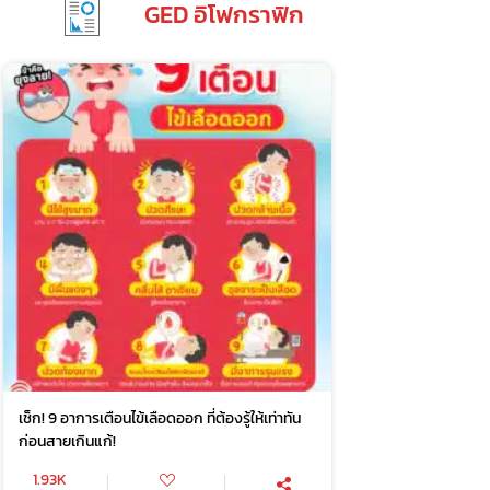
GED อิโฟกราฟิก
เช็ก! 9 อาการเตือนไข้เลือดออก ที่ต้องรู้ให้เท่าทัน
ก่อนสายเกินแก้!
1.93K