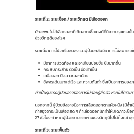
ระยะที่ 2 : ระยะช็อก / ระยะวิกฤต มีเลือดออก
มักจะพบในไข้เลือดออกที่เกิดจากเชื้อเดงกีที่มีความรุนแรงขั้นที
ช่วงวิกฤติของโรค
ระยะนี้อาการไข้จะเริ่มลดลง แต่ผู้ป่วยกลับมีอาการไม่สบาย เช่
มีอาการปวดท้อง และอาเจียนบ่อยขึ้น ซึมมากขึ้น
กระสับกระส่าย ตัวเย็น มือเท้าเย็น
เหงื่อออก ปัสสาวะออกน้อย
ชีพจรเต้นเบาแต่เร็ว และความดันตํ่า ซึ่งเป็นอาการของ
ถ้าเป็นรุนแรงผู้ป่วยอาจมีอาการไม่ค่อยรู้สึกตัว หากไม่ได้รับก
นอกจากนี้ ผู้ป่วยยังอาจมีอาการเลือดออกตามผิวหนัง (มีจํ้าเ
ถ่ายอุจจาระเป็นเลือดสด ๆ ถ้าเลือดออกมักทำให้เกิดภาวะช็อกร
27 ชั่วโมง ถ้าหากผู้ป่วยสามารถผ่านช่วงวิกฤติไปได้ก็จะเข้าสู่ร
ระยะที่ 3 : ระยะฟื้นตัว