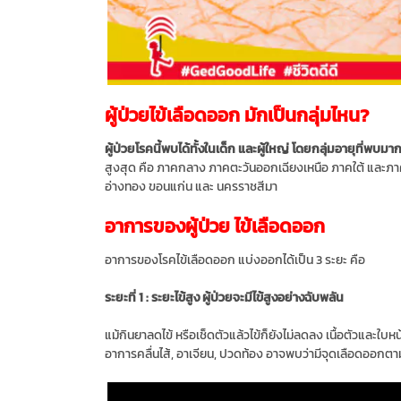
ผู้ป่วยไข้เลือดออก มักเป็นกลุ่มไหน?
ผู้ป่วยโรคนี้พบได้ทั้งในเด็ก และผู้ใหญ่ โดยกลุ่มอายุที่พบมา
สูงสุด คือ ภาคกลาง ภาคตะวันออกเฉียงเหนือ ภาคใต้ และภาคเ
อ่างทอง ขอนแก่น และ นครราชสีมา
อาการของผู้ป่วย ไข้เลือดออก
อาการของโรคไข้เลือดออก แบ่งออกได้เป็น 3 ระยะ คือ
ระยะที่ 1 : ระยะไข้สูง ผู้ป่วยจะมีไข้สูงอย่างฉับพลัน
แม้กินยาลดไข้ หรือเช็ดตัวแล้วไข้ก็ยังไม่ลดลง เนื้อตัวและใบห
อาการคลื่นไส้, อาเจียน, ปวดท้อง อาจพบว่ามีจุดเลือดออกตาม