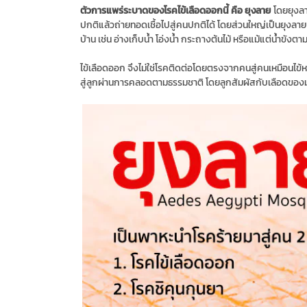
ตัวการแพร่ระบาดของโรคไข้เลือดออกนี้ คือ ยุงลาย
โดยยุงลา
ปกติแล้วถ่ายทอดเชื้อไปสู่คนปกติได้ โดยส่วนใหญ่เป็นยุงลายบ้า
บ้าน เช่น อ่างเก็บน้ำ โอ่งน้ำ กระถางต้นไม้ หรือแม้แต่น้ำขังตาม
ไข้เลือดออก จึงไม่ใช่โรคติดต่อโดยตรงจากคนสู่คนเหมือนไข้หว
สู่ลูกผ่านการคลอดตามธรรมชาติ โดยลูกสัมผัสกับเลือดขอ