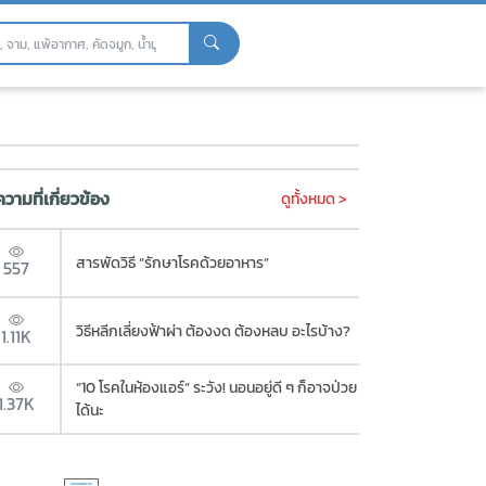
วามที่เกี่ยวข้อง
ดูทั้งหมด >
สารพัดวิธี “รักษาโรคด้วยอาหาร”
557
วิธีหลีกเลี่ยงฟ้าผ่า ต้องงด ต้องหลบ อะไรบ้าง?
1.11K
“10 โรคในห้องแอร์” ระวัง! นอนอยู่ดี ๆ ก็อาจป่วย
1.37K
ได้นะ