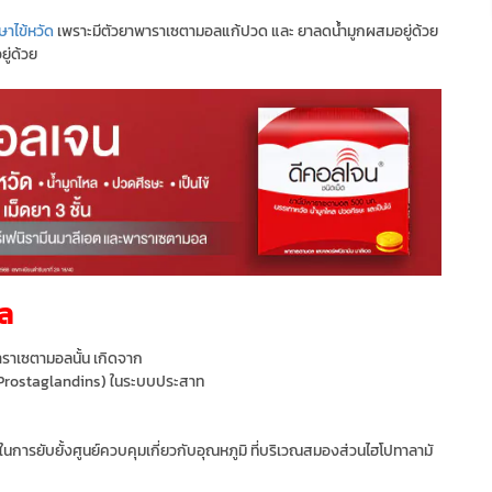
ษาไข้หวัด
เพราะมีตัวยาพาราเซตามอลแก้ปวด และ ยาลดน้ำมูกผสมอยู่ด้วย
ู่ด้วย
ล
าเซตามอลนั้น เกิดจาก
(Prostaglandins) ในระบบประสาท
รยับยั้งศูนย์ควบคุมเกี่ยวกับอุณหภูมิ ที่บริเวณสมองส่วนไฮโปทาลามั