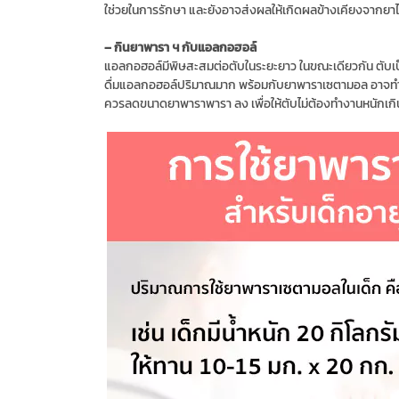
ใช่วยในการรักษา และยังอาจส่งผลให้เกิดผลข้างเคียงจากยาไ
– กินยาพารา ฯ​ กับแอลกอฮอล์​
แอลกอฮอล์มีพิษสะสมต่อตับในระยะยาว ในขณะเดียวกัน ตับ
ดื่มแอลกอฮอล์ปริมาณมาก พร้อมกับยาพาราเซตามอล อาจทำให้
ควรลดขนาดยาพาราพารา ลง เพื่อให้ตับไม่ต้องทำงานหนักเกิ