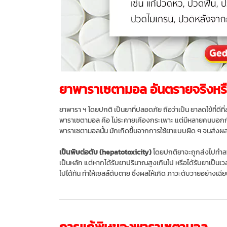
ยาพาราเซตามอล อันตรายจริงหรื
ยาพารา ฯ​ โดยปกติ เป็นยาที่ปลอดภัย ถือว่าเป็น ยาลดไข้ที่ดี
พาราเซตามอล คือ ไม่ระคายเคืองกระเพาะ แต่มีหลายคนบอกกันว
พาราเซตามอลนั้น มักเกิดขึ้นจากการใช้ยาแบบผิด ๆ จนส่งผลทำ
เป็นพิษต่อตับ (hepatotoxicity)
โดยปกติยาจะถูกส่งไปทำลายท
เป็นหลัก แต่หากได้รับยาปริมาณสูงเกินไป หรือได้รับยาเป็นเ
ไปได้ทัน ทำให้เซลล์ตับตาย ซึ่งผลให้เกิด ภาวะตับวายอย่างเฉีย
การแก้พิษของพาราเซตามอล