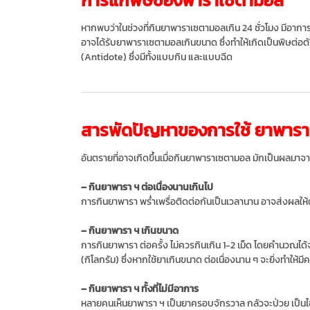
หากพบว่าในช่วงที่กินยาพาราเซตามอลเกิน 24 ชั่วโมง มีอาการ
อาจได้รับยาพาราเซตามอลเกินขนาด ซึ่งทำให้เกิดเป็นพิษต่อต
(Antidote) ซึ่งมีทั้งแบบกิน และแบบฉีด
สารพัดปัญหาของการใช้ ยาพารา​ ฯ
อันตรายที่อาจเกิดขึ้นเมื่อกินยาพาราเซตามอล มักเป็นผลมาจาก
– กินยาพารา ฯ​ ต่อเนื่องนานเกินไป
การกินยาพารา พร่ำเพรื่อติดต่อกันเป็นเวลานาน อาจส่งผลใ
– กินยาพารา ฯ​ เกินขนาด
การกินยาพารา ต่อครั้ง ไม่ควรกินเกิน 1-2 เม็ด โดยคำนวณได้จา
(กิโลกรัม) ซึ่งหากใช้ยาเกินขนาด ต่อเนื่องนาน ๆ จะยิ่งทำให้มี
– กินยาพารา ฯ​ ทั้งที่ไม่มีอาการ
หลายคนเห็นยาพารา ฯ​ เป็นยาครอบจักรวาล กลัวจะป่วย เป็นไข้หวัด 