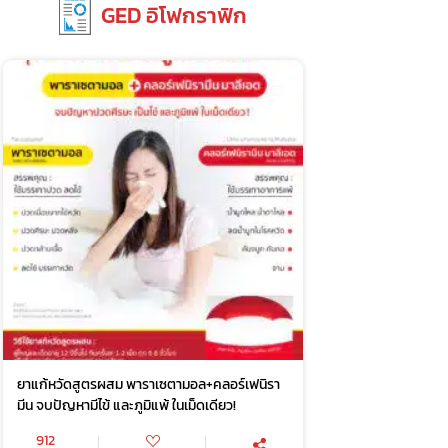
GED อิโฟกราฟิก
ยาแก้หวัดสูตรผสม พาราเซตามอล+คลอร์เฟนิรา
มีน จบปัญหามีไข้ และภูมิแพ้ ในเม็ดเดียว!
912