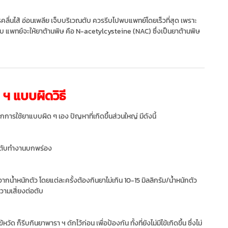
คลื่นไส้ อ่อนเพลีย เจ็บบริเวณตับ ควรรีบไปพบแพทย์โดยเร็วที่สุด เพราะ
ับ แพทย์จะให้ยาต้านพิษ คือ N-acetylcysteine (NAC) ซึ่งเป็นยาต้านพิษ
​ แบบผิดวิธี
การใช้ยาแบบผิด ๆ เอง ปัญหาที่เกิดขึ้นส่วนใหญ่ มีดังนี้
ห้ตับทำงานบกพร่อง
กน้ำหนักตัว โดยแต่ละครั้งต้องกินยาไม่เกิน 10-15 มิลลิกรัม/น้ำหนักตัว
ความเสี่ยงต่อตับ
ก็รีบกินยาพารา ฯ ดักไว้ก่อน เพื่อป้องกัน ทั้งที่ยังไม่มีไข้เกิดขึ้น ซึ่งไม่