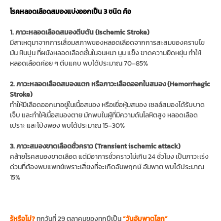
โรคหลอดเลือดสมองแบ่งออกเป็น 3 ชนิด คือ
1. ภาวะหลอดเลือดสมองตีบตัน (Ischemic Stroke)
มีสาเหตุมาจากการเสื่อมสภาพของหลอดเลือดจากการสะสมของคราบไข
มัน หินปูน ที่ผนังหลอดเลือดชั้นในจนหนา นูน แข็ง ขาดความยืดหยุ่น ทำให้
หลอดเลือดค่อย ๆ ตีบแคบ พบได้ประมาณ 70–85%
2. ภาวะหลอดเลือดสมองแตก หรือภาวะเลือดออกในสมอง (Hemorrhagic
Stroke)
ทำให้มีเลือดออกมาอยู่ในเนื้อสมอง หรือเยื่อหุ้มสมอง เซลล์สมองได้รับบาด
เจ็บ และทำให้เนื้อสมองตาย มักพบในผู้ที่มีความดันโลหิตสูง หลอดเลือด
เปราะ และโป่งพอง พบได้ประมาณ 15–30%
3. ภาวะสมองขาดเลือดชั่วคราว (Transient ischemic attack)
คล้ายโรคสมองขาดเลือด แต่มีอาการชั่วคราวไม่เกิน 24 ชั่วโมง เป็นภาวะเร่ง
ด่วนที่ต้องพบแพทย์เพราะเสี่ยงที่จะเกิดอัมพฤกษ์ อัมพาต พบได้ประมาณ
15%
รู้หรือไม่?
ทุกวันที่ 29 ตุลาคมของทุกปีเป็น
“วันอัมพาตโลก”