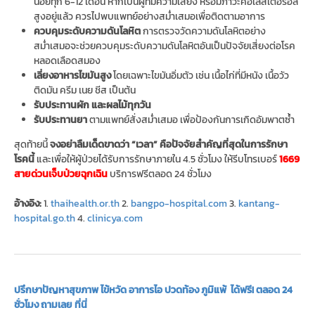
น้อยทุก 6-12 เดือน หากเป็นผู้ที่มีความเสี่ยง หรือมีภาวะคอเลสเตอรอล
สูงอยู่แล้ว ควรไปพบแพทย์อย่างสม่ำเสมอเพื่อติดตามอาการ
ควบคุมระดับความดันโลหิต
การตรวจวัดความดันโลหิตอย่าง
สม่ำเสมอจะช่วยควบคุมระดับความดันโลหิตอันเป็นปัจจัยเสี่ยงต่อโรค
หลอดเลือดสมอง
เลี่ยงอาหารไขมันสูง
โดยเฉพาะไขมันอิ่มตัว เช่น เนื้อไก่ที่มีหนัง เนื้อวัว
ติดมัน ครีม เนย ชีส เป็นต้น
รับประทานผัก และผลไม้ทุกวัน
รับประทานยา
ตามแพทย์สั่งสม่ำเสมอ เพื่อป้องกันการเกิดอัมพาตซ้ำ
สุดท้ายนี้
จงอย่าลืมเด็ดขาดว่า “เวลา” คือปัจจัยสำคัญที่สุดในการรักษา
โรคนี้
และเพื่อให้ผู้ป่วยได้รับการรักษาภายใน 4.5 ชั่วโมง ให้รีบโทรเบอร์
1669
สายด่วนเจ็บป่วยฉุกเฉิน
บริการฟรีตลอด 24 ชั่วโมง
อ้างอิง:
1.
thaihealth.or.th
2.
bangpo-hospital.com
3.
kantang-
hospital.go.th
4.
clinicya.com
ปรึกษาปัญหาสุขภาพ ไข้หวัด อาการไอ ปวดท้อง ภูมิแพ้ ได้ฟรี! ตลอด 24
ชั่วโมง ถามเลย ที่นี่