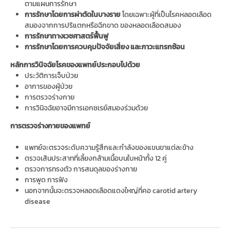
ตามแผนการรักษา
การรักษาโดยการผ่าตัดในบางราย
โดยเฉพาะผู้ที่เป็นโรคหลอดเลือด
สมองจากการปริแตกหรือฉีกขาด ของหลอดเลือดสมอง
การรักษาทางเวชศาสตร์ฟื้นฟู
การรักษาโดยการควบคุมปัจจัยเสี่ยง และภาวะแทรกซ้อน
หลักการวินิจฉัยโรคของแพทย์ประกอบไปด้วย
ประวัติการเจ็บป่วย
อาการของผู้ป่วย
การตรวจร่างกาย
การวินิจฉัยอาจมีการเอกซเรย์สมองร่วมด้วย
การตรวจร่างกายของแพทย์
แพทย์จะตรวจระดับความรู้สึกและกำลังของแขนขาแต่ละข้าง
ตรวจเส้นประสาทที่เลี้ยงกล้ามเนื้อบนใบหน้าทั้ง 12 คู่
ตรวจการทรงตัว การสมดุลของร่างกาย
การพูด การฟัง
นอกจากนั้นจะตรวจหลอดเลือดแดงใหญ่ที่คอ carotid artery
disease