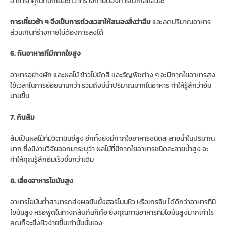
อาหารที่คุณกินก็เยอะกว่าที่ร่างกายต้องการไปไกลแล้วล่ะ
การเคี้ยวช้า ๆ จึงเป็นการถ่วงเวลาให้สมองสั่งว่าอิ่ม
และลดปริมาณอาหาร
ส่วนเกินที่ร่างกายไม่ต้องการลงได้
6. กินอาหารที่มีกากใยสูง
อาหารอย่างผัก และผลไม้ ข้าวไม่ขัดสี และธัญพืชต่าง ๆ จะมีกากใยอาหารสูง
ใช้เวลาในการย่อยนานกว่า รวมถึงมีน้ำปริมาณมากในอาหาร ทำให้รู้สึกว่าอิ่ม
นานขึ้น
7. กินส้ม
ส้มเป็นผลไม้ที่มีวิตามินซีสูง อีกทั้งยังมีกากใยอาหารชนิดละลายน้ำในปริมาณ
มาก ซึ่งมีงานวิจัยออกมาระบุว่า ผลไม้ที่มีกากใยอาหารชนิดละลายน้ำสูง จะ
ทำให้คุณรู้สึกอิ่มเร็วขึ้นกว่าเดิม
8. เลี่ยงอาหารไขมันสูง
อาหารไขมันต่ำสามารถส่งผลยับยั้งฮอร์โมนหิว หรือเกรลิน ได้ดีกว่าอาหารที่มี
ไขมันสูง หรือพูดในทางกลับกันก็คือ ยิ่งคุณทานอาหารที่มีไขมันสูงมากเท่าไร
คุณก็จะยิ่งหิวง่ายขึ้นเท่านั้นนั่นเอง