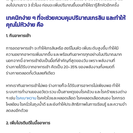
ลงไปนานราว 3 ชั่วโมง ก่อนจะเพิ่มปริมาณขึ้นจนทำให้เรารู้สึกหิวอีกครั้ง
เทคนิกง่าย ๆ ที่จะช่วยควบคุมปริมาณเกรลิน และทำให้
คุณไม่หิวง่าย คือ
1. กินอาหารเช้า
การอดอาหารเช้า จะทำให้เกรลินหรือ ฮอร์โมนหิว เพิ่มระดับสูงขึ้น ทำให้มี
ความอยากอาหารเพิ่มมากขึ้น และพร้อมกินอาหารทุกอย่างในปริมาณมาก
นอกจากนี้ อาหารเช้ายังเป็นมื้อที่สำคัญที่สุดของวัน เพราะพลังงานที่
ร่างกายได้รับจากอาหารเช้า คิดเป็น 20-35% ของพลังงานทั้งหมดที่
ร่างกายตลอดทั้งวันเลยทีเดียว
หากเรากินอาหารเช้าไม่พอ ร่างกายก็จะได้รับสารอาหารไม่เพียงพอ ทำให้
ระบบการทำงานของอวัยวะรวน เป็นสาเหตุของโรคอ้วน และโรคร้ายแรงต่าง
ๆ เช่น
โรคเบาหวาน
โรคหัวใจและหลอดเลือด โรคหลอดเลือดสมอง โรคกรด
ไหลย้อน โรคนิ่วในถุงน้ำดี และยังทำให้ประสิทธิภาพในการเรียนรู้ และความจำ
ลดลงอีกด้วย
2. เพิ่มโปรตีนดีในมื้ออาหาร