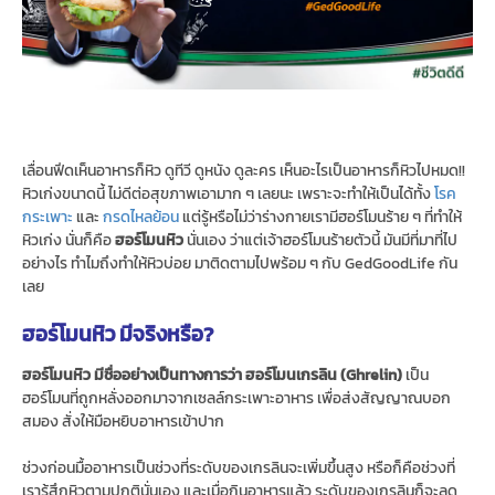
เลื่อนฟีดเห็นอาหารก็หิว ดูทีวี ดูหนัง ดูละคร เห็นอะไรเป็นอาหารก็หิวไปหมด!!
หิวเก่งขนาดนี้ ไม่ดีต่อสุขภาพเอามาก ๆ เลยนะ เพราะจะทำให้เป็นได้ทั้ง
โรค
กระเพาะ
และ
กรดไหลย้อน
แต่รู้หรือไม่ว่าร่างกายเรามีฮอร์โมนร้าย ๆ ที่ทำให้
หิวเก่ง นั่นก็คือ
ฮอร์โมนหิว
นั่นเอง ว่าแต่เจ้าฮอร์โมนร้ายตัวนี้ มันมีที่มาที่ไป
อย่างไร ทำไมถึงทำให้หิวบ่อย มาติดตามไปพร้อม ๆ กับ GedGoodLife กัน
เลย
ฮอร์โมนหิว มีจริงหรือ?
ฮอร์โมนหิว มีชื่ออย่างเป็นทางการว่า ฮอร์โมนเกรลิน (Ghrelin)
เป็น
ฮอร์โมนที่ถูกหลั่งออกมาจากเซลล์กระเพาะอาหาร เพื่อส่งสัญญาณบอก
สมอง สั่งให้มือหยิบอาหารเข้าปาก
ช่วงก่อนมื้ออาหารเป็นช่วงที่ระดับของเกรลินจะเพิ่มขึ้นสูง หรือก็คือช่วงที่
เรารู้สึกหิวตามปกตินั่นเอง และเมื่อกินอาหารแล้ว ระดับของเกรลินก็จะลด