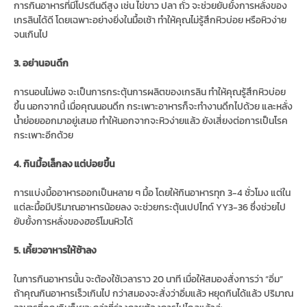
การกินอาหารที่มีโปรตีนดีสูง เช่น ไข่ขาว ปลา ถั่ว จะช่วยยับยั้งการหลั่งของ
เกรลินได้ดี โดยเฉพาะอย่างยิ่งในมื้อเช้า ทำให้คุณไม่รู้สึกหิวบ่อย หรือหิวง่าย
จนเกินไป
3. อย่านอนดึก
การนอนไม่พอ จะเป็นการกระตุ้นการผลิตของเกรลิน ทำให้คุณรู้สึกหิวบ่อย
ขึ้น นอกจากนี้ เมื่อคุณนอนดึก กระเพาะอาหารก็จะทำงานดึกไปด้วย และหลั่ง
น้ำย่อยออกมาอยู่เสมอ ทำให้นอกจากจะหิวง่ายแล้ว ยังเสี่ยงต่อการเป็นโรค
กระเพาะอีกด้วย
4. กินมื้อเล็กลง แต่บ่อยขึ้น
การแบ่งมื้ออาหารออกเป็นหลาย ๆ มื้อ โดยให้กินอาหารทุก 3-4 ชั่วโมง แต่ใน
แต่ละมื้อมีปริมาณอาหารน้อยลง จะช่วยกระตุ้นเปปไทด์ YY3-36 ซึ่งช่วยไป
ยับยั้งการหลั่งของฮอร์โมนหิวได้
5. เคี้ยวอาหารให้ช้าลง
ในการกินอาหารนั้น จะต้องใช้เวลาราว 20 นาที เมื่อให้สมองสั่งการว่า “อิ่ม”
ถ้าคุณกินอาหารเร็วเกินไป กว่าสมองจะสั่งว่าอิ่มแล้ว หยุดกินได้แล้ว ปริมาณ