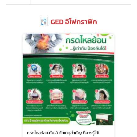
GED อิโฟกราฟิก
กรดไหลย้อน กับ 8 ต้นเหตุสำคัญ ที่ควรรู้ไว้!