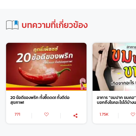
บทความที่เกี่ยวข้อง
20 ข้อดีของพริก ทั้งซี๊ดดด! ทั้งดีต่อ
อาการ “ขมปาก ขมคอ” เ
สุขภาพ!
บอกถึงโรคอะไรได้บ้าง
771
1.75K