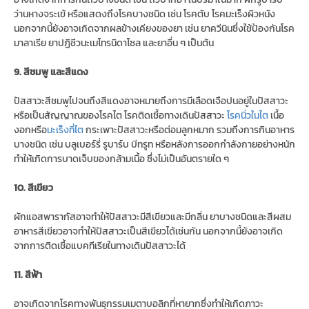
ว่านหางจระเข้ หรือแสดงถึงโรคบางชนิด เช่น โรคตับ โรคมะเร็งผิวหนัง
นอกจากนี้ยังอาจเกิดจากผลข้างเคียงของยา เช่น ยาควีนินซึ่งใช้ป้องกันโรค
มาลาเรีย ยาปฏิชีวนะเมโทรนิดาโซล และยาอื่น ๆ เป็นต้น
9. สีชมพู และสีแดง
ปัสสาวะสีชมพูไปจนถึงสีแดงอาจหมายถึงการมีเลือดเจือปนอยู่ในปัสสาวะ
หรือเป็นสัญญาณของโรคไต โรคติดเชื้อทางเดินปัสสาวะ
โรคนิ่วในไต
เนื้อ
งอกหรือ
มะเร็งที่ไต
กระเพาะปัสสาวะหรือต่อมลูกหมาก รวมถึงการกินอาหาร
บางชนิด เช่น บลูเบอร์รี่ รูบาร์บ บีทรูท หรือหลังการออกกำลังกายอย่างหนัก
ทำให้เกิดการบาดเจ็บของกล้ามเนื้อ ซึ่งไม่เป็นอันตรายใด ๆ
10. สีเขียว
ผักแอสพารากัสอาจทำให้ปัสสาวะมีสีเขียวและมีกลิ่น ยาบางชนิดและสีผสม
อาหารสีเขียวอาจทำให้ปัสสาวะเป็นสีเขียวได้เช่นกัน นอกจากนี้ยังอาจเกิด
จากการติดเชื้อแบคทีเรียในทางเดินปัสสาวะได้
11. สีฟ้า
อาจเกิดจากโรคทางพันธุกรรมเมตาบอลิกที่หายากซึ่งทำให้เกิดภาวะ