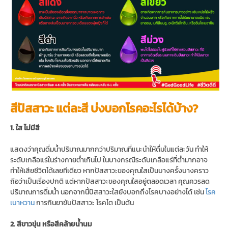
สีปัสสาวะ แต่ละสี บ่งบอกโรคอะไรได้บ้าง?
1. ใส ไม่มีสี
แสดงว่าคุณดื่มน้ำปริมาณมากกว่าปริมาณที่แนะนำให้ดื่มในแต่ละวัน ทำให้
ระดับเกลือแร่ในร่างกายต่ำเกินไป ในบางกรณีระดับเกลือแร่ที่ต่ำมากอาจ
ทำให้เสียชีวิตได้เลยทีเดียว หากปัสสาวะของคุณใสเป็นบางครั้งบางคราว
ถือว่าเป็นเรื่องปกติ แต่หากปัสสาวะของคุณใสอยู่ตลอดเวลา คุณควรลด
ปริมาณการดื่มน้ำ นอกจากนี้ปัสสาวะใสยังบอกถึงโรคบางอย่างได้ เช่น
โรค
เบาหวาน
การกินยาขับปัสสาวะ โรคไต เป็นต้น
2. สีขาวขุ่น หรือสีคล้ายน้ำนม