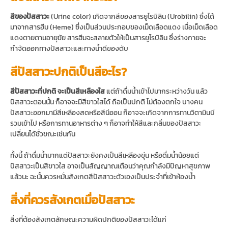
สีของปัสสาวะ
(Urine color) เกิดจากสีของสารยูโรบิลิน (Urobilin) ซึ่งได้
มาจากสารฮีม (Heme) ซึ่งเป็นส่วนประกอบของเม็ดเลือดแดง เมื่อเม็ดเลือด
แดงตายตามอายุขัย สารฮีมจะสลายตัวให้เป็นสารยูโรบิลิน ซึ่งร่างกายจะ
กำจัดออกทางปัสสาวะและทางน้ำดีของตับ
สีปัสสาวะปกติเป็นสีอะไร?
สีปัสสาวะที่ปกติ จะเป็นสีเหลืองใส
แต่ถ้าดื่มน้ำเข้าไปมากระหว่างวัน แล้ว
ปัสสาวะตอนนั้น ก็อาจจะมีสีขาวใสได้ ถือเป็นปกติ ไม่ต้องตกใจ บางคน
ปัสสาวะออกมามีสีเหลืองสดหรือสีนีออน ก็อาจจะเกิดจากการทานวิตามินบี
รวมเข้าไป หรือการทานอาหารต่าง ๆ ก็อาจทำให้สีและกลิ่นของปัสสาวะ
เปลี่ยนได้ชั่วขณะเช่นกัน
ทั้งนี้ ถ้าดื่มน้ำมากแต่ปัสสาวะยังคงเป็นสีเหลืองขุ่น หรือดื่มน้ำน้อยแต่
ปัสสาวะเป็นสีขาวใส อาจเป็นสัญญาณเตือนว่าคุณกำลังมีปัญหาสุขภาพ
แล้วนะ ฉะนั้นควรหมั่นสังเกตสีปัสสาวะตัวเองเป็นประจำที่เข้าห้องน้ำ
สิ่งที่ควรสังเกตเมื่อปัสสาวะ
สิ่งที่ต้องสังเกตลักษณะความผิดปกติของปัสสาวะได้แก่