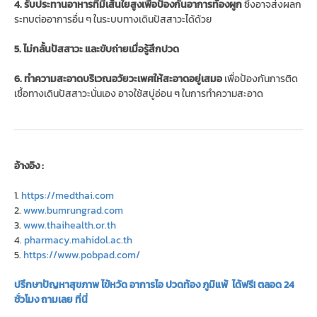
4. รับประทานอาหารที่มีเส้นใยสูงเพื่อป้องกันอาการท้องผูก
ซึ่งอาจส่งผลก
ระทบต่ออาการอื่น ๆ ในระบบทางเดินปัสสาวะได้ด้วย
5. ไม่กลั้นปัสสาวะ และขับถ่ายเมื่อรู้สึกปวด
6. ทำความสะอาดบริเวณอวัยวะเพศให้สะอาดอยู่เสมอ
เพื่อป้องกันการติด
เชื้อทางเดินปัสสาวะนั่นเอง อาจใช้สบู่อ่อน ๆ ในการทำความสะอาด
อ้างอิง :
1.
https://medthai.com
2.
www.bumrungrad.com
3.
www.thaihealth.or.th
4.
pharmacy.mahidol.ac.th
5.
https://www.pobpad.com/
ปรึกษาปัญหาสุขภาพ ไข้หวัด อาการไอ ปวดท้อง ภูมิแพ้ ได้ฟรี! ตลอด 24
ชั่วโมง ถามเลย ที่นี่