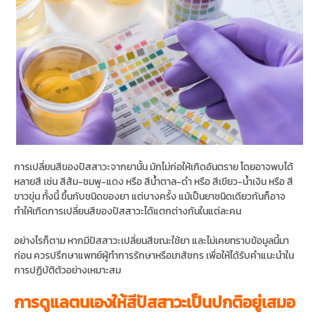
การเปลี่ยนสีของปัสสาวะจากยานั้น มักไม่ก่อให้เกิดอันตราย โดยอาจพบได้
หลายสี เช่น สีส้ม-ชมพู-แดง หรือ สีน้ำตาล-ดำ หรือ สีเขียว-น้ำเงิน หรือ สี
ขาวขุ่น ทั้งนี้ ขึ้นกับชนิดของยา แต่บางครั้ง แม้เป็นยาชนิดเดียวกันก็อาจ
ทำให้เกิดการเปลี่ยนสีของปัสสาวะได้แตกต่างกันในแต่ละคน
อย่างไรก็ตาม หากมีปัสสาวะเปลี่ยนสีขณะใช้ยา และไม่เคยทราบข้อมูลนี้มา
ก่อน ควรปรึกษาแพทย์ผู้ทำการรักษาหรือเภสัชกร เพื่อให้ได้รับคำแนะนำใน
การปฏิบัติตัวอย่างเหมาะสม
การดูแลตนเองให้สีปัสสาวะเป็นปกติอยู่เสมอ