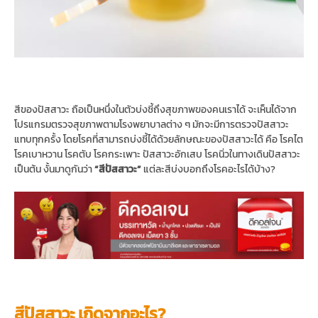
สีของปัสสาวะ ถือเป็นหนึ่งในตัวบ่งชี้ถึงสุขภาพของคนเราได้ จะเห็นได้จาก
โปรแกรมตรวจสุขภาพตามโรงพยาบาลต่าง ๆ มักจะมีการตรวจปัสสาวะ
แทบทุกครั้ง โดยโรคที่สามารถบ่งชี้ได้ด้วยลักษณะของปัสสาวะได้ คือ โรคไต
โรคเบาหวาน โรคตับ โรคกระเพาะ ปัสสาวะอักเสบ โรคนิ่วในทางเดินปัสสาวะ
เป็นต้น งั้นมาดูกันว่า
“สีปัสสาวะ”
แต่ละสีบ่งบอกถึงโรคอะไรได้บ้าง?
สีปัสสาวะ เกิดจากอะไร?