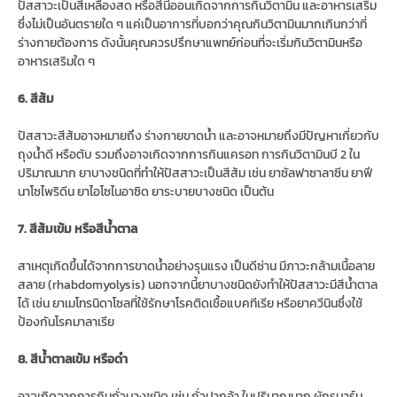
ปัสสาวะเป็นสีเหลืองสด หรือสีนีออนเกิดจากการกินวิตามิน และอาหารเสริม
ซึ่งไม่เป็นอันตรายใด ๆ แค่เป็นอาการที่บอกว่าคุณกินวิตามินมากเกินกว่าที่
ร่างกายต้องการ ดังนั้นคุณควรปรึกษาแพทย์ก่อนที่จะเริ่มกินวิตามินหรือ
อาหารเสริมใด ๆ
6. สีส้ม
ปัสสาวะสีส้มอาจหมายถึง ร่างกายขาดน้ำ และอาจหมายถึงมีปัญหาเกี่ยวกับ
ถุงน้ำดี หรือตับ รวมถึงอาจเกิดจากการกินแครอท การกินวิตามินบี 2 ใน
ปริมาณมาก ยาบางชนิดที่ทำให้ปัสสาวะเป็นสีส้ม เช่น ยาซัลฟาซาลาซีน ยาฟี
นาโซไพริดีน ยาไอโซไนอาซิด ยาระบายบางชนิด เป็นต้น
7. สีส้มเข้ม หรือสีน้ำตาล
สาเหตุเกิดขึ้นได้จากการขาดน้ำอย่างรุนแรง เป็นดีซ่าน มีภาวะกล้ามเนื้อลาย
สลาย (rhabdomyolysis) นอกจากนี้ยาบางชนิดยังทำให้ปัสสาวะมีสีน้ำตาล
ได้ เช่น ยาเมโทรนิดาโซลที่ใช้รักษาโรคติดเชื้อแบคทีเรีย หรือยาควีนินซึ่งใช้
ป้องกันโรคมาลาเรีย
8. สีน้ำตาลเข้ม หรือดำ
อาจเกิดจากการกินถั่วบางชนิด เช่น ถั่วปากอ้า ในปริมาณมาก ผักรูบาร์บ