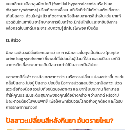
แคลเซียมในเลือดสูงผิดปกติ (familial hypercalcemia หรือ blue
diaper syndrome) หรือเกิดจากเชื้อแบคทีเรียที่ทำให้เกิดโรคติดเชื้อทาง
เดินปัสสาวะ ส่วนใหญ่แล้ว เกิดจากยาหรือสีผสมอาหารสีน้ำเงิน เช่น ยาแก้
ปวดอินโดเมทาซิน ยารักษาอาการซึมเศร้าอะมิทริปไทลีนและยายับยั้งการ
หลั่งกรดไซเมทิดีนและยาระงับความรู้สึกโปรโพฟอล เป็นต้น
12. สีม่วง
ปัสสาวะสีม่วงมีชื่อเรียกเฉพาะว่า อาการปัสสาวะในถุงเป็นสีม่วง (purple
urine bag syndrome) ซึ่งพบได้ไม่บ่อยในผู้ป่วยที่ใส่สายสวนปัสสาวะที่มี
อาการติดเชื้อระบบทางเดินปัสสาวะทำให้ปัสสาวะเป็นสีม่วง
นอกจากสีฉี่แล้ว การสังเกตอาการร่วม หรือการเปลี่ยนแปลงอย่างอื่น ๆ เช่น
กลั้นปัสสาวะไม่อยู่ ปัสสาวะบ่อยขึ้น มีอาการปวดแสบขัดเวลาปัสสาวะ ปวด
เอวหรือท้องน้อย รวมไปถึงชนิดของอาหาร และยาที่รับประทาน ก็สามารถ
ทำให้คุณประเมินระดับสุขภาพของคุณได้อย่างคร่าว ๆ ว่าปกติดี หรือว่ามี
ปัญหาจนต้องไปพบแพทย์ เพื่อให้แพทย์วินิจฉัยโรคอย่างถูกต้อง และได้รับ
การรักษาที่ทันท่วงที
ปัสสาวะเปลี่ยนสีหลังกินยา อันตรายไหม?