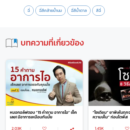
ฉี่
ฉี่สีคล้ายน้ำนม
ฉี่สีน้ำตาล
สีฉี่
บทความที่เกี่ยวข้อง
หมอกอล์ฟตอบ “15 คำถาม อาการไอ” เช็ค
“โซเดียม” ยาพิษในทุก
เลย! มีอาการเหมือนกันมั้ย
ความเค็ม” ก่อนไตพัง!
2.03K
1.45K