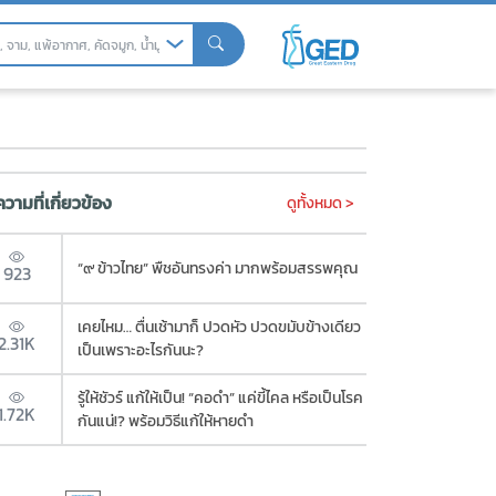
แอปฯ
วามที่เกี่ยวข้อง
ดูทั้งหมด >
“๙ ข้าวไทย” พืชอันทรงค่า มากพร้อมสรรพคุณ
923
เคยไหม… ตื่นเช้ามาก็ ปวดหัว ปวดขมับข้างเดียว
2.31K
เป็นเพราะอะไรกันนะ?
รู้ให้ชัวร์ แก้ให้เป็น! “คอดำ” แค่ขี้ไคล หรือเป็นโรค
1.72K
กันแน่!? พร้อมวิธีแก้ให้หายดำ