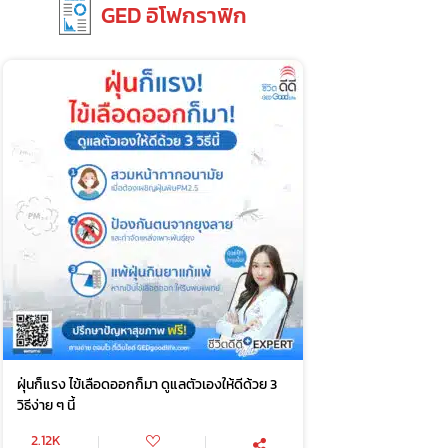
GED อิโฟกราฟิก
ฝุ่นก็แรง ไข้เลือดออกก็มา ดูแลตัวเองให้ดีด้วย 3
วิธีง่าย ๆ นี้
2.12K