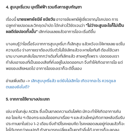
4. สูบบุหรี่มวน บุหรี่ไฟฟ้า รวมถึงการสูบกัญชา
เรื่องนี้
นายแพทย์ธนีย์ ธนียวัน
อาจารย์แพทย์ผู้เชี่ยวชาญโรคปอด การ
ปลูกถ่ายปอดและวิกฤตบำบัด ได้กล่าวไว้ชัดเจนว่า
“ไม่ว่าจะสูบอะไรก็ไม่เป็น
ผลดีต่อปอดทั้งนั้น”
เลิกก่อนเลยแล้วอาการไอจะเริ่มดีขึ้น
บางคนรู้ว่าไอเรื้อรังจากการสูบบุหรี่มา ก็เลิกสูบ แล้วหวังจะให้หายเลย แต่ใน
ความจริง ร่างกายเราต้องปรับตัวไม่ใช่เลิกแล้วจะหายไอทันที ต้องใช้เวลา
นาน บางคนกลับไอมากกว่าเดิมทั้งที่เลิกแล้ว สาเหตุก็เพราะ ปอดของเรา
กำลังเอาของที่เป็นของเสียที่คั่งอยู่ในปอดออกมา จึงทำให้เกิดอาการไอ แต่
พอของเสียหมดไป อาการไอของเราก็จะดีขึ้นเอง
อ่านเพิ่มเติม ->
เลิกสูบบุหรี่แล้ว แต่ยังไม่เลิกไอ เกิดจากอะไร ควรดูแล
ตนเองยังไงดี?
5. จากการใช้ยาบางประเภท
เช่น ยาในกลุ่ม ACEIs ซึ่งเป็นยาลดความดันโลหิต มักจะทำให้เกิดอาการคัน
คอ ไอแห้ง ๆ ต้องกระแอมไอออกมาเรื่อย ๆ และส่วนใหญ่เกิดภายหลังเริ่มรับ
ประทานยาในช่วง 1-2 เดือน ยิ่งถ้ามีโรคหอบหืด โรคหลอดลมอยู่ก่อนแล้วก็จะ
ไอได้มากกว่าคนปกติ ถ้าสามารถเปลี่ยนเป็นยาตัวอื่นได้ อาการก็จะลดลง