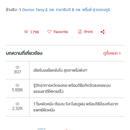
อ้างอิง : 1.
Doctor Tany
2.
รพ. รามาธิบดี
3.
รพ. พริ้นซ์ สุวรรณภูมิ
Favorite
Print
1.79K
บทความที่เกี่ยวข้อง
ดูทั้งหมด >
เชียร์บอลโลกยังไง สุขภาพไม่พัง!?
307
รู้จักอาการหวัดลงคอ พร้อมวิธีแก้หวัดลงคอแบบ
5.88K
ธรรมชาติให้หายเร็ว
7 โรคผิวหนัง ต้องระวัง! ในฤดูฝน พร้อมวิธีป้องกันจาก
2.32K
แพทย์ผิวหนัง