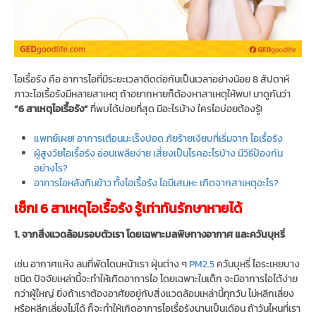
ไอเรื้อรัง คือ อาการไอที่มีระยะเวลาติดต่อกันเป็นเวลาอย่างน้อย 8 สัปดาห์
ภาวะไอเรื้อรังมีหลายสาเหตุ ถ้าอยากหายก็ต้องหาสาเหตุให้พบ! มาดูกันว่า
“6 สาเหตุไอเรื้อรัง”
ที่พบได้บ่อยที่สุด มีอะไรบ้าง ใครไอบ่อยต้องรู้!
แพทย์เผย! อาการเตือนมะเร็งปอด ภัยร้ายเงียบที่เริ่มจาก ไอเรื้อรัง
ผู้สูงวัยไอเรื้อรัง อ่อนเพลียง่าย เสี่ยงเป็นโรคอะไรบ้าง มีวิธีป้องกัน
อย่างไร?
อาการไอหลังกินข้าว ทั้งไอเรื้อรัง ไอมีเสมหะ เกิดจากสาเหตุอะไร?
เช็ก! 6 สาเหตุไอเรื้อรัง รู้เท่าทันรักษาหายได้
1. จากสิ่งแวดล้อมรอบตัวเรา โดยเฉพาะมลพิษทางอากาศ และควันบุหรี่
เช่น อากาศแห้ง ลมที่พัดโดนหน้าเรา ฝุ่นต่าง ๆ
PM2.5
ควันบุหรี่ ไอระเหยบาง
ชนิด ปัจจัยเหล่านี้จะทำให้เกิดอาการไอ โดยเฉพาะในเด็ก จะมีอาการไอได้ง่าย
กว่าผู้ใหญ่ ยิ่งถ้าเราต้องอาศัยอยู่กับสิ่งแวดล้อมเหล่านี้ทุกวัน ไม่หลีกเลี่ยง
หรือหลีกเลี่ยงไม่ได้ ก็จะทำให้เกิดอาการไอเรื้อรังนานเป็นเดือน ถ้าวันไหนที่เรา