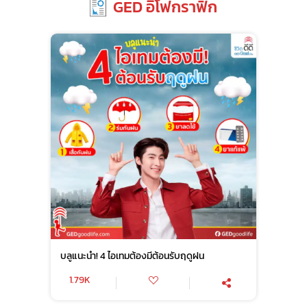
GED อิโฟกราฟิก
บลูแนะนำ! 4 ไอเทมต้องมีต้อนรับฤดูฝน
1.79K