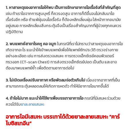
1. หาสาเหตุของอาการไอให้พบ เป็นการรักษาอาการไอเรื้อรังที่สำคัญที่สุด
เช่น ถ้าเราไอจากการสูบบุหรี่ ก็ควรงดสูบ อาการก็ดีขึ้นจนไม่กลับมาไอ
เรื้อรังอีก หรือ ถ้าแพ้ฝุ่นจนไอเรื้อรัง ก็ต้องหลีกเลี่ยงฝุ่น ใส่หน้ากากอนามัย
อยู่เสมอ การหลีกเลี่ยงสิ่งกระตุ้นจึงเป็นเรื่องสำคัญมากที่ผู้ป่วยทุกคนควร
ปฎิบัติตาม
2. พบแพทย์สาขาโรคหู คอ จมูก
ในกรณีที่เราไม่ทราบว่าสาเหตุของอาการไอ
เกิดจากอะไร แนะนำให้เข้าพบแพทย์เพื่อให้แพทย์ซักประวัติ ตรวจร่างกาย
อย่างละเอียด เช่น การส่งตรวจเสมหะ การตรวจเอ็กซ์เรย์คอมพิวเตอร์
ทรวงอก (CT-scan Chest) การส่งตรวจเอ็กซ์เรย์ปอด เป็นต้น และอาจ
ต้องมาพบแพทย์ซ้ำ เพื่อติดตามอาการต่อไป
3. ไม่เปิดเครื่องปรับอากาศ หรือพัดลมจ่อตัวเกินไป
เนื่องจากอากาศที่เย็น
สามารถกระตุ้นหลอดลมให้เกิดการหดตัว ทำให้มีอาการไอมากขึ้นได้
4. ถ้าไอไม่มาก แนะนำให้ใช้ยาเพื่อบรรเทาอาการไอ
กรณีที่มีเสมหะร่วมด้วย
ควรได้รับ
ยาละลายเสมหะ
อาการไอมีเสมหะ บรรเทาได้ด้วยยาละลายเสมหะ “คาร์
โบซิสเทอีน”