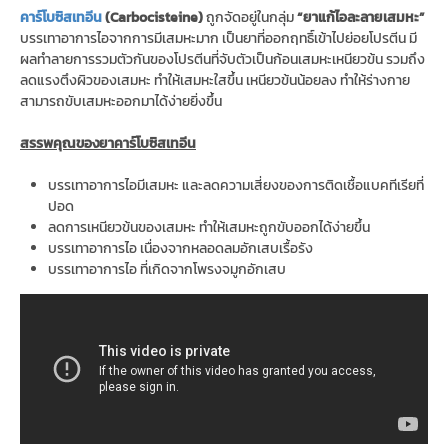
คาร์โบซิสเทอีน
(Carbocisteine)
ถูกจัดอยู่ในกลุ่ม
“ยาแก้ไอละลายเสมหะ”
บรรเทาอาการไอจากการมีเสมหะมาก เป็นยาที่ออกฤทธิ์เข้าไปย่อยโปรตีน มี
ผลทำลายการรวมตัวกันของโปรตีนที่จับตัวเป็นก้อนเสมหะเหนียวข้น รวมถึง
ลดแรงตึงผิวของเสมหะ ทำให้เสมหะใสขึ้น เหนียวข้นน้อยลง ทำให้ร่างกาย
สามารถขับเสมหะออกมาได้ง่ายยิ่งขึ้น
สรรพคุณของยาคาร์โบซิสเทอีน
บรรเทาอาการไอมีเสมหะ และลดความเสี่ยงของการติดเชื้อแบคทีเรียที่
ปอด
ลดการเหนียวข้นของเสมหะ ทำให้เสมหะถูกขับออกได้ง่ายขึ้น
บรรเทาอาการไอ เนื่องจากหลอดลมอักเสบเรื้อรัง
บรรเทาอาการไอ ที่เกิดจากโพรงจมูกอักเสบ