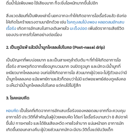
ดื่มน้ำไม่เพียงพอ ใช้เสียงมาก ก็จะยิ่งไอหนักมากขึ้นไปอีก
สิ่งแวดล้อมที่เป็นพิษเหล่านี้ นอกจากจะทำให้เกิดอาการไอเรื้อรังแล้ว ยังก่อ
ให้เกิดโรคร้ายแรงตามมาอีกด้วย เช่น
โรคถุงลมโป่งพอง
หลอดลมอักเสบ
เรื้อรัง
เกิดการอักเสบในทางเดินหายใจ
มะเร็งปอด
เพิ่มอัตราการเสียชีวิต
ของประชากรทั่วโลกอย่างต่อเนื่อง
2. เป็นภูมิแพ้ แล้วมีน้ำมูกไหลลงไปในคอ (Post-nasal drip)
เป็นปัญหาที่พบบ่อยมาก และเป็นสาเหตุลำดับต้น ๆ ที่ทำให้เกิดอาการไอ
เรื้อรัง สาเหตุเกิดจากเยื่อจมูกบวมมาก จนปิดรูจมูก และมักจะมีน้ำมูกที่
เหนียวมากไหลลงคอ จนก่อให้เกิดอาการไอ ส่วนมากผู้ป่วยจะไม่รู้ตัวเองว่ามี
น้ำมูกไหลลงคอ แม้แพทย์ถามแล้วก็ตอบว่าไม่มี แต่พอแพทย์ส่องดูหลังคอ
จะเห็นว่ามีน้ำมูกไหลลงไปในคอ แต่คนไข้ไม่รู้สึก
3. โรคหอบหืด
หอบหืด
เป็นโรคที่เกิดจากการอักเสบเรื้อรังของหลอดลม ยากที่จะควบคุม
อาการได้ ประวัติที่สำคัญในผู้ป่วยหอบหืด ได้แก่ ไอเรื้อรังนานกว่า 8 สัปดาห์
ขึ้นไป การหายใจ และได้ยินเสียงหวีด หายใจลำบาก แน่นหน้าอก อาการมัก
เกิดขึ้นตอนกลางคืน ผู้ป่วยส่วนมากมักจะมีประวัติตั้งแต่ยังวัยเด็ก