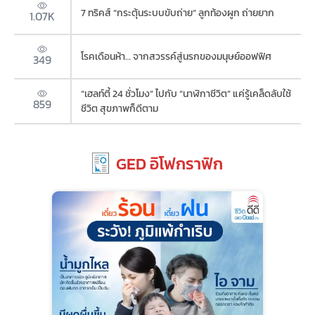
7 ทริคส์ “กระตุ้นระบบขับถ่าย” ลูกท้องผูก ถ่ายยาก
1.07K
โรคเดือนห้า… จากสวรรค์สู่นรกของมนุษย์ออฟฟิศ
349
“เฮลท์ตี้ 24 ชั่วโมง” ไปกับ “นาฬิกาชีวิต” แค่รู้เคล็ดลับใช้
859
ชีวิต สุขภาพก็ดีตาม
GED อิโฟกราฟิก