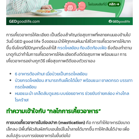
การเคี้ยวอาหารให้ละเอียด เป็นเรื่องสำคัญต่อสุขภาพที่หลายคนมองข้ามไป
วันนี้ GED good life จึงขอแนะนำให้ทุกคนหันมาใส่ใจการเคี้ยวอาหารให้มาก
ขึ้น ยิ่งใครที่มีปัญหาเรื่องลำไส้
กรดไหลย้อน
ท้องอืดท้องเฟ้อ
ยิ่งต้องทำตาม
มาดูกันว่าทำไมการเคี้ยวอาหารให้ละเอียดถึงดีต่อสุขภาพ พร้อมแนะ! การ
เคี้ยวอาหารอย่างถูกวิธี เพื่อสุขภาพดีดีของตัวเราเอง
6 อาหารต้องห้าม! เมื่อป่วยเป็นกรดไหลย้อน
ป่วยกรดไหลย้อน สามารถกินเผ็ดได้มั้ย? พร้อมแนะ! ยาลดกรด บรรเทา
กรดไหลย้อน
หมอแนะนำ เคล็ดลับดูแลระบบย่อยอาหาร ช่วยขับถ่ายคล่อง ห่างไกล
โรคร้าย!
ทำความเข้าใจกับ “กลไกการเคี้ยวอาหาร”
การบดเคี้ยวอาหารในช่องปาก (mastication)
คือ การทำให้อาหารมีขนาด
เล็กลง มีพื้นที่ผิวสัมผัสกับเอนไซม์ในน้ำลายได้มากขึ้น ทาให้กลืนได้ง่าย เพื่อ
ลงไปสู่ระบบการย่อยอาหารในขั้นต่อไป