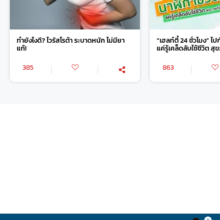
ทำยังไงดี? ไวรัสโรต้า ระบาดหนัก ไม่มียา
“เฮลท์ตี้ 24 ชั่วโมง” ไ
แก้!
แค่รู้เคล็ดลับใช้ชีวิต 
385
863