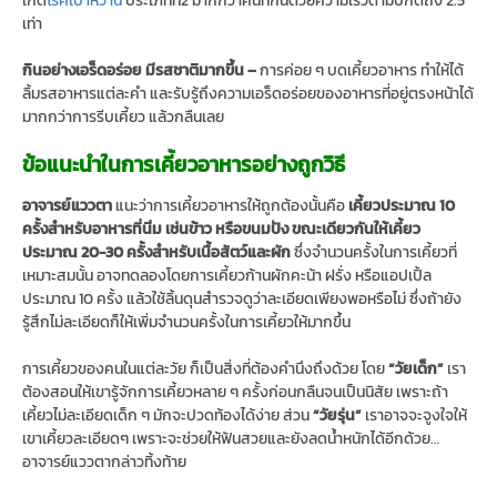
เกิด
โรคเบาหวาน
ประเภทที่2 มากกว่าคนที่กินด้วยความเร็วตามปกติถึง 2.5
เท่า
กินอย่างเอร็ดอร่อย มีรสชาติมากขึ้น –
การค่อย ๆ บดเคี้ยวอาหาร ทำให้ได้
ลิ้มรสอาหารแต่ละคำ และรับรู้ถึงความเอร็ดอร่อยของอาหารที่อยู่ตรงหน้าได้
มากกว่าการรีบเคี้ยว แล้วกลืนเลย
ข้อแนะนำในการเคี้ยวอาหารอย่างถูกวิธี
อาจารย์แววตา
แนะว่าการเคี้ยวอาหารให้ถูกต้องนั้นคือ
เคี้ยวประมาณ 10
ครั้งสำหรับอาหารที่นิ่ม เช่นข้าว หรือขนมปัง ขณะเดียวกันให้เคี้ยว
ประมาณ 20-30 ครั้งสำหรับเนื้อสัตว์และผัก
ซึ่งจำนวนครั้งในการเคี้ยวที่
เหมาะสมนั้น อาจทดลองโดยการเคี้ยวก้านผักคะน้า ฝรั่ง หรือแอปเปิ้ล
ประมาณ 10 ครั้ง แล้วใช้ลิ้นดุนสำรวจดูว่าละเอียดเพียงพอหรือไม่ ซึ่งถ้ายัง
รู้สึกไม่ละเอียดก็ให้เพิ่มจำนวนครั้งในการเคี้ยวให้มากขึ้น
การเคี้ยวของคนในแต่ละวัย ก็เป็นสิ่งที่ต้องคำนึงถึงด้วย โดย
“วัยเด็ก”
เรา
ต้องสอนให้เขารู้จักการเคี้ยวหลาย ๆ ครั้งก่อนกลืนจนเป็นนิสัย เพราะถ้า
เคี้ยวไม่ละเอียดเด็ก ๆ มักจะปวดท้องได้ง่าย ส่วน
“วัยรุ่น”
เราอาจจะจูงใจให้
เขาเคี้ยวละเอียดๆ เพราะจะช่วยให้ฟันสวยและยังลดน้ำหนักได้อีกด้วย…
อาจารย์แววตากล่าวทิ้งท้าย