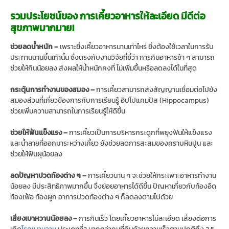
รวมประโยชน์ของ การเคี้ยวอาหารให้ละเอียด มีดีต่อ
สุขภาพมากมาย!
ช่วยลดน้ำหนัก –
เพราะยิ่งเคี้ยวอาหารนานเท่าไหร่ ยิ่งต้องใช้เวลาในการรับ
ประทานนานขึ้นเท่านั้น ซึ่งตรงกับงานวิจัยที่ชี้ว่า การกินอาหารช้า ๆ สามารถ
ช่วยให้กินน้อยลง ส่งผลให้น้ำหนักคงที่ ไม่เพิ่มขึ้นหรือลดลงได้ในที่สุด
กระตุ้นการทำงานของสมอง –
การเคี้ยวสามารถส่งสัญญานเชื่อมต่อไปยัง
สมองส่วนที่เกี่ยวข้องการกับการเรียนรู้ ฮิปโปแคมปัส (Hippocampus)
ช่วยเพิ่มความสามารถในการเรียนรู้ให้ดีขึ้น
ช่วยให้ฟันแข็งแรง –
การเคี้ยวเป็นการบริหารกระดูกที่พยุงฟันให้แข็งแรง
และน้ำลายที่ออกมาระหว่างเคี้ยว ยังช่วยลดการสะสมของคราบหินปูน และ
ช่วยให้ฟันผุน้อยลง
ลดปัญหาปวดท้องต่าง ๆ –
การเคี้ยวนาน ๆ จะช่วยให้กระเพาะอาหารทำงาน
น้อยลง มีประสิทธิภาพมากขึ้น จึงย่อยอาหารได้ดีขึ้น ปัญหาเกี่ยวกับท้องอืด
ท้องเฟ้อ ท้องผูก อาการปวดท้องต่าง ๆ ก็ลดลงตามไปด้วย
เสี่ยงเบาหวานน้อยลง –
การกินเร็ว โดยเคี้ยวอาหารไม่ละเอียด เสี่ยงต่อการ