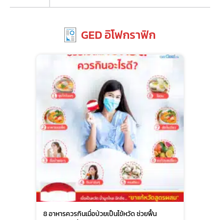
GED อิโฟกราฟิก
8 อาหารควรกินเมื่อป่วยเป็นไข้หวัด ช่วยฟื้น