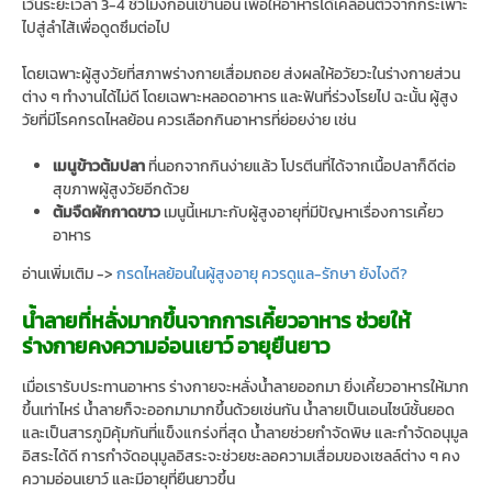
เว้นระยะเวลา 3-4 ชั่วโมงก่อนเข้านอน เพื่อให้อาหารได้เคลื่อนตัวจากกระเพาะ
ไปสู่ลำไส้เพื่อดูดซึมต่อไป
โดยเฉพาะผู้สูงวัยที่สภาพร่างกายเสื่อมถอย ส่งผลให้อวัยวะในร่างกายส่วน
ต่าง ๆ ทำงานได้ไม่ดี โดยเฉพาะหลอดอาหาร และฟันที่ร่วงโรยไป ฉะนั้น ผู้สูง
วัยที่มีโรคกรดไหลย้อน ควรเลือกกินอาหารที่ย่อยง่าย เช่น
เมนูข้าวต้มปลา
ที่นอกจากกินง่ายแล้ว โปรตีนที่ได้จากเนื้อปลาก็ดีต่อ
สุขภาพผู้สูงวัยอีกด้วย
ต้มจืดผักกาดขาว
เมนูนี้เหมาะกับผู้สูงอายุที่มีปัญหาเรื่องการเคี้ยว
อาหาร
อ่านเพิ่มเติม ->
กรดไหลย้อนในผู้สูงอายุ ควรดูแล-รักษา ยังไงดี?
น้ำลายที่หลั่งมากขึ้นจากการเคี้ยวอาหาร ช่วยให้
ร่างกายคงความอ่อนเยาว์ อายุยืนยาว
เมื่อเรารับประทานอาหาร ร่างกายจะหลั่งน้ำลายออกมา ยิ่งเคี้ยวอาหารให้มาก
ขึ้นเท่าไหร่ น้ำลายก็จะออกมามากขึ้นด้วยเช่นกัน น้ำลายเป็นเอนไซน์ชั้นยอด
และเป็นสารภูมิคุ้มกันที่แข็งแกร่งที่สุด น้ำลายช่วยกำจัดพิษ และกำจัดอนุมูล
อิสระได้ดี การกำจัดอนุมูลอิสระจะช่วยชะลอความเสื่อมของเซลล์ต่าง ๆ คง
ความอ่อนเยาว์ และมีอายุที่ยืนยาวขึ้น