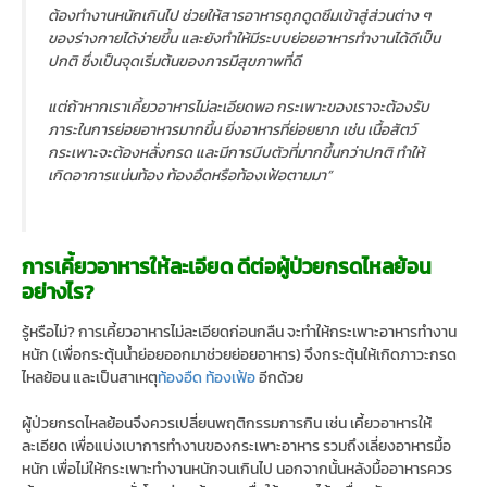
ต้องทำงานหนักเกินไป ช่วยให้สารอาหารถูกดูดซึมเข้าสู่ส่วนต่าง ๆ
ของร่างกายได้ง่ายขึ้น และยังทำให้มีระบบย่อยอาหารทำงานได้ดีเป็น
ปกติ ซึ่งเป็นจุดเริ่มต้นของการมีสุขภาพที่ดี
แต่ถ้าหากเราเคี้ยวอาหารไม่ละเอียดพอ กระเพาะของเราจะต้องรับ
ภาระในการย่อยอาหารมากขึ้น ยิ่งอาหารที่ย่อยยาก เช่น เนื้อสัตว์
กระเพาะจะต้องหลั่งกรด และมีการบีบตัวที่มากขึ้นกว่าปกติ ทำให้
เกิดอาการแน่นท้อง ท้องอืดหรือท้องเฟ้อตามมา”
การเคี้ยวอาหารให้ละเอียด ดีต่อผู้ป่วยกรดไหลย้อน
อย่างไร?
รู้หรือไม่? การเคี้ยวอาหารไม่ละเอียดก่อนกลืน จะทำให้กระเพาะอาหารทำงาน
หนัก (เพื่อกระตุ้นน้ำย่อยออกมาช่วยย่อยอาหาร) จึงกระตุ้นให้เกิดภาวะกรด
ไหลย้อน และเป็นสาเหตุ
ท้องอืด ท้องเฟ้อ
อีกด้วย
ผู้ป่วยกรดไหลย้อนจึงควรเปลี่ยนพฤติกรรมการกิน เช่น เคี้ยวอาหารให้
ละเอียด เพื่อแบ่งเบาการทำงานของกระเพาะอาหาร รวมถึงเลี่ยงอาหารมื้อ
หนัก เพื่อไม่ให้กระเพาะทำงานหนักจนเกินไป นอกจากนั้นหลังมื้ออาหารควร