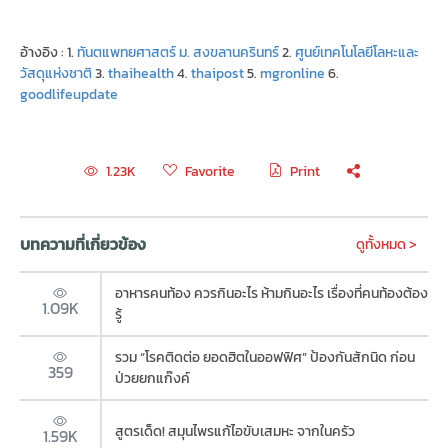
อ้างอิง : 1.
ทันตแพทยศาสตร์ ม. สงขลานครินทร์
2.
ศูนย์เทคโนโลยีโลหะและ
วัสดุแห่งชาติ
3.
thaihealth
4.
thaipost
5.
mgronline
6.
goodlifeupdate
Favorite
Print
1.23K
บทความที่เกี่ยวข้อง
ดูทั้งหมด >
อาหารคนท้อง ควรกินอะไร ห้ามกินอะไร เรื่องที่คนท้องต้อง
1.09K
รู้
รวม “โรคติดต่อ ยอดฮิตในออฟฟิศ” ป้องกันสักนิด ก่อน
359
ป่วยยกแก๊งค์
สูตรเด็ด! สมุนไพรแก้ไอขับเสมหะ จากในครัว
1.59K