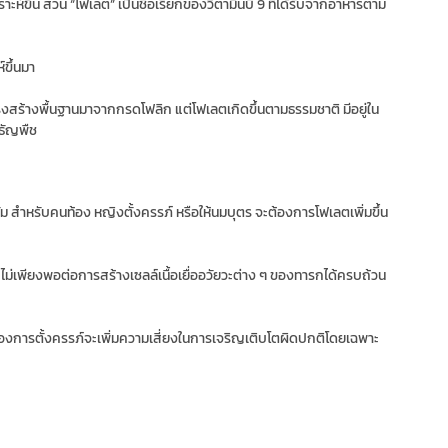
าะห์ขึ้น ส่วน “โฟเลต” เป็นชื่อเรียกของวิตามินบี 9 ที่ได้รับจากอาหารตาม
์ขึ้นมา
รงสร้างพื้นฐานมาจากกรดโฟลิก แต่โฟเลตเกิดขึ้นตามธรรมชาติ มีอยู่ใน
ะธัญพืช
สำหรับคนท้อง หญิงตั้งครรภ์ หรือให้นมบุตร จะต้องการโฟเลตเพิ่มขึ้น
ะไม่เพียงพอต่อการสร้างเซลล์เนื้อเยื่ออวัยวะต่าง ๆ ของทารกได้ครบถ้วน
ารตั้งครรภ์จะเพิ่มความเสี่ยงในการเจริญเติบโตผิดปกติโดยเฉพาะ