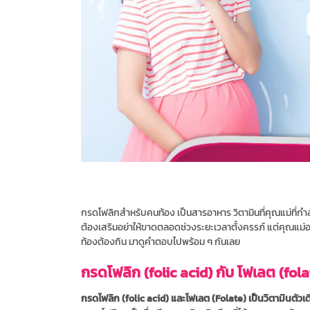
กรดโฟลิกสำหรับคนท้อง เป็นสารอาหาร วิตามินที่คุณแม่ที่กำลัง
ต้องเสริมอย่าให้ขาดตลอดช่วงระยะเวลาตั้งครรภ์ แต่คุณแม่
ท้องต้องกิน มาดูคำตอบไปพร้อม ๆ กันเลย
กรดโฟลิก (folic acid) กับ โฟเลต (fola
กรดโฟลิก (folic acid) และโฟเลต (Folate) เป็นวิตามินตัวเดี