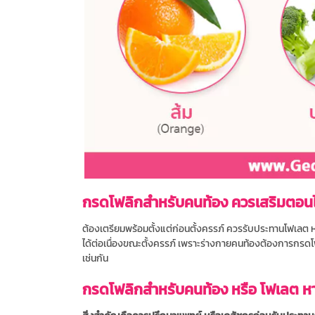
กรดโฟลิกสำหรับคนท้อง ควรเสริมตอน
ต้องเตรียมพร้อมตั้งแต่ก่อนตั้งครรภ์ ควรรับประทานโฟเลต 
ได้ต่อเนื่องขณะตั้งครรภ์ เพราะร่างกายคนท้องต้องการกรดโฟ
เช่นกัน
กรดโฟลิกสำหรับคนท้อง หรือ โฟเลต หา