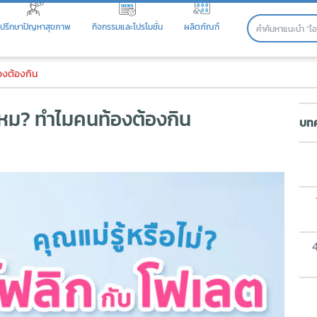
ปรึกษาปัญหาสุขภาพ
กิจกรรมและโปรโมชั่น
ผลิตภัณฑ์
ม? ทำไมคนท้องต้องกิน
องต้องกิน
ไหม? ทำไมคนท้องต้องกิน
บทค
4