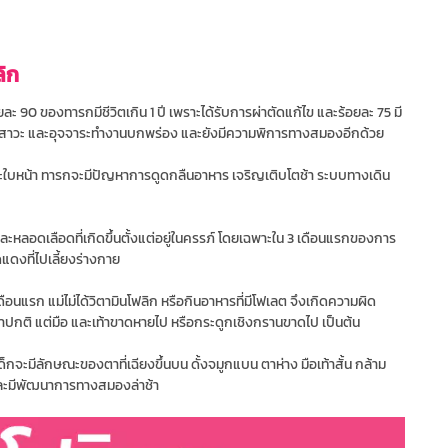
ลิก
ะ 90 ของทารกมีชีวิตเกิน 1 ปี เพราะได้รับการผ่าตัดแก้ไข และร้อยละ 75 มี
ปัสสาวะ และอุจจาระทำงานบกพร่อง และยังมีความพิการทางสมองอีกด้วย
ใบหน้า ทารกจะมีปัญหาการดูดกลืนอาหาร เจริญเติบโตช้า ระบบทางเดิน
ละหลอดเลือดที่เกิดขึ้นตั้งแต่อยู่ในครรภ์ โดยเฉพาะใน 3 เดือนแรกของการ
อดแดงที่ไปเลี้ยงร่างกาย
อนแรก แม่ไม่ได้วิตามินโฟลิก หรือกินอาหารที่มีโฟเลต จึงเกิดความผิด
ปกติ แต่มือ และเท้าขาดหายไป หรือกระดูกเชิงกรานขาดไป เป็นต้น
จะมีลักษณะของตาที่เฉียงขึ้นบน ดั้งจมูกแบน ตาห่าง มือเท้าสั้น กล้าม
 และมีพัฒนาการทางสมองล่าช้า