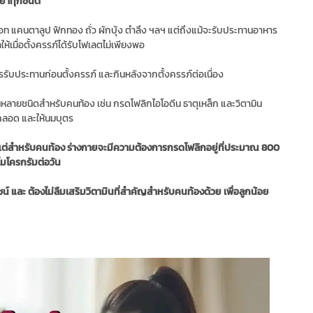
ยาทุกชนิด
ครอท แคนตาลูป ฟักทอง ถั่ว ผักบุ้ง ตำลึง ฯลฯ แต่ถึงแม้จะรับประทานอาหาร
ห้เมื่อตั้งครรภ์ได้รับโฟเลตไม่เพียงพอ
รรับประทานก่อนตั้งครรภ์ และกินหลังจากตั้งครรภ์ต่อเนื่อง
มินหลายชนิดสำหรับคนท้อง เช่น กรดโฟลิกไอโอดีน ธาตุเหล็ก และวิตามิน
งคลอด และให้นมบุตร
ต่สำหรับคนท้อง ร่างกายจะมีความต้องการกรดโฟลิกอยู่ที่ประมาณ 800
ไมโครกรัมต่อวัน
์ และ ต้องไม่ลืมเสริมวิตามินที่สำคัญสำหรับคนท้องด้วย เพื่อลูกน้อย