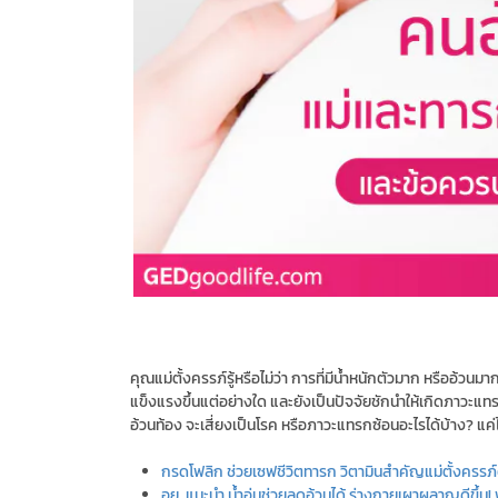
คุณแม่ตั้งครรภ์รู้หรือไม่ว่า การที่มีน้ำหนักตัวมาก หรืออ้
แข็งแรงขึ้นแต่อย่างใด และยังเป็นปัจจัยชักนำให้เกิดภาวะแทรก
อ้วนท้อง จะเสี่ยงเป็นโรค หรือภาวะแทรกซ้อนอะไรได้บ้าง? แค่
กรดโฟลิก ช่วยเซฟชีวิตทารก วิตามินสำคัญแม่ตั้งครรภ์
อย. แนะนำ น้ำอุ่นช่วยลดอ้วนได้ ร่างกายเผาผลาญดีขึ้น! 