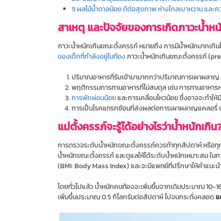
9 ผลไม้น้ำตาลน้อย ดีต่อสุขภาพ ห่างไกลเบาหวาน และค
สาเหตุ และปัจจัยของการเกิดภาวะน้ำหน
ภาวะน้ำหนักเกินขณะตั้งครรภ์ หมายถึง การมีน้ำหนักมากเกิน
ของเด็กที่กำลังอยู่ในท้อง
ภาวะน้ำหนักเกินขณะตั้งครรภ์ (pr
ปริมาณอาหารที่รับเข้ามามากกว่าปริมาณการเผาผลาญ 
พฤติกรรมการทานอาหารที่ไม่สมดุล เช่น การทานอาหาร
การพักผ่อนน้อย
และการเคลื่อนไหวน้อย ซึ่งอาจจะทำให
การเป็นโรคแทรกซ้อนที่ส่งผลต่อการเผาผลาญแคลอรี่ 
แม่ตั้งครรภ์จะรู้ได้อย่างไรว่าน้ำหนักเกิน
การตรวจระดับน้ำหนักขณะตั้งครรภ์ควรทำทุกสัปดาห์ หรือทุก ๆ
น้ำหนักขณะตั้งครรภ์ และดูแลให้ได้ระดับน้ำหนักเหมาะสม ในก
(BMI: Body Mass Index) และจะมีแพทย์ที่ปรึกษาให้คำแนะนำ
โดยทั่วไปแล้ว น้ำหนักคนท้องจะเพิ่มขึ้นจากเดิมประมาณ 10-16
เพิ่มขึ้นประมาณ 0.5 กิโลกรัมต่อสัปดาห์ ไปจนกระทั่งคลอด
แ