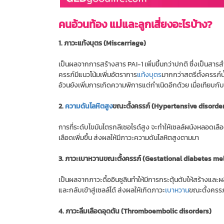
คนอ้วนท้อง แม่และลูกเสี่ยงอะไรบ้าง?
1. ภาวะแท้งบุตร (Miscarriage)
เป็นผลจากการสร้างสาร PAI-1 เพิ่มขึ้นกว่าปกติ ซึ่งเป็นสาร
ครรภ์มีแนวโน้มเพิ่มอัตราการ
แท้งบุตร
มากกว่าสตรีตั้งครรภ์น้
อ้วนยังเพิ่มการเกิดความพิการแต่กำเนิดอีกด้วย เมื่อเทียบกับห
2.
ความดันโลหิตสูง
ขณะตั้งครรภ์ (Hypertensive disorde
การที่ระดับไขมันไตรกลีเซอไรด์สูง จะทำให้เซลล์ผนังหลอดเล
เลือดเพิ่มขึ้น ส่งผลให้มีภาวะความดันโลหิตสูงตามมา
3. ภาวะเบาหวานขณะตั้งครรภ์ (Gestational diabetes mel
เป็นผลจากภาวะดื้ออินซูลินทำให้มีการกระตุ้นตับให้สร้างและ
และกลับเข้าสู่เซลล์ได้ ส่งผลให้เกิดภาวะ
เบาหวาน
ขณะตั้งครร
4. ภาวะลิ่มเลือดอุดตัน (Thromboembolic disorders)