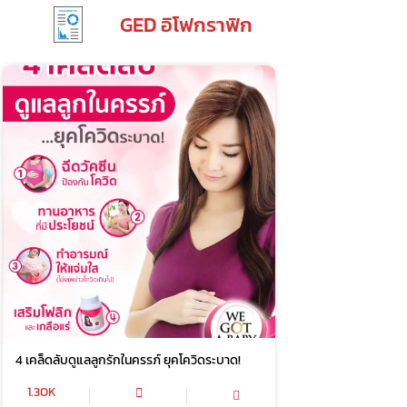
GED อิโฟกราฟิก
4 เคล็ดลับดูแลลูกรักในครรภ์ ยุคโควิดระบาด!
1.30K