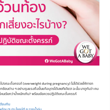
วนมากไปขณะตั้งครรภ์ (overweight during pregnancy) ไม่ได้ช่วยให้ทารก
ซ้อนต่าง ๆ อย่างรุนแรงถึงขั้นแท้งบุตรได้เลยทีเดียว! ฉะนั้น มาดูกันว่า คน
ไหนเรียกว่าน้ำหนักเกิน? พร้อมข้อควรปฏิบัติขณะตั้งครรภ์
ต้องกิน
พร้อม 9 ประโยชน์ดี ๆ จากน้ำอุ่น