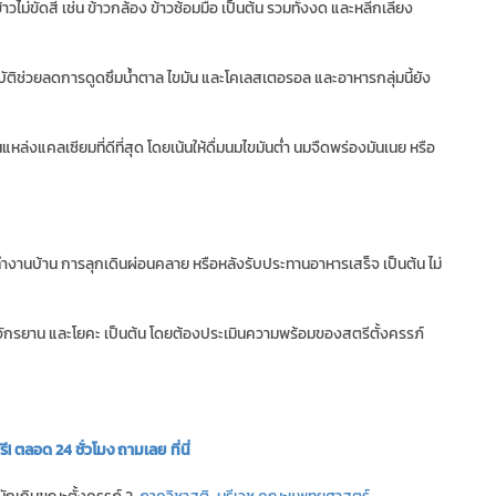
้าวไม่ขัดสี เช่น ข้าวกล้อง ข้าวซ้อมมือ เป็นต้น รวมทั้งงด และหลีกเลี่ยง
บัติช่วยลดการดูดซึมน้ำตาล ไขมัน และโคเลสเตอรอล และอาหารกลุ่มนี้ยัง
แหล่งแคลเซียมที่ดีที่สุด โดยเน้นให้ดื่มนมไขมันต่ำ นมจืดพร่องมันเนย หรือ
ทำงานบ้าน การลุกเดินผ่อนคลาย หรือหลังรับประทานอาหารเสร็จ เป็นต้น ไม่
ั่นจักรยาน และโยคะ เป็นต้น โดยต้องประเมินความพร้อมของสตรีตั้งครรภ์
 ตลอด 24 ชั่วโมง ถามเลย ที่นี่
นักเกินขณะตั้งครรภ์ 2.
ภาควิชาสูติ-นรีเวช คณะแพทยศาสตร์