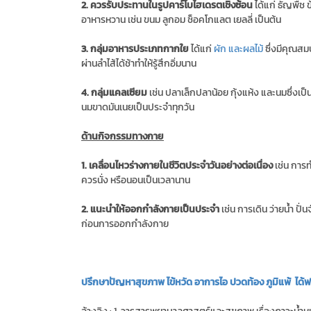
2. ควรรับประทานในรูปคาร์โบไฮเดรตเชิงซ้อน
ได้แก่ ธัญพืช ข
อาหารหวาน เช่น ขนม ลูกอม ช็อคโกแลต เยลลี่ เป็นต้น
3. กลุ่มอาหารประเภทกากใย
ได้แก่
ผัก และผลไม้
ซึ่งมีคุณสม
ผ่านลำไส้ได้ช้าทำให้รู้สึกอิ่มนาน
4. กลุ่มแคลเซียม
เช่น ปลาเล็กปลาน้อย กุ้งแห้ง และนมซึ่งเป็น
นมขาดมันเนยเป็นประจำทุกวัน
ด้านกิจกรรมทางกาย
1. เคลื่อนไหวร่างกายในชีวิตประจำวันอย่างต่อเนื่อง
เช่น การ
ควรนั่ง หรือนอนเป็นเวลานาน
2. แนะนำให้ออกกำลังกายเป็นประจำ
เช่น การเดิน ว่ายน้ำ ป
ก่อนการออกกำลังกาย
ปรึกษาปัญหาสุขภาพ ไข้หวัด อาการไอ ปวดท้อง ภูมิแพ้ ได้ฟรี!
อ้างอิง : 1. วารสารพยาบาลศาสตร์และสุขภาพ เรื่องภาวะน้ำห