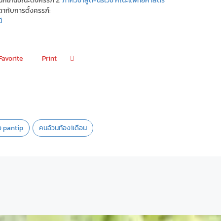
รดากับการตั้งครรภ์:
ี
Favorite
Print
ง pantip
คนอ้วนท้อง1เดือน