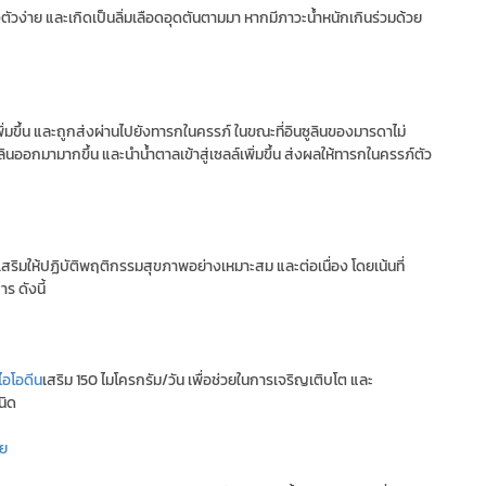
ัวง่าย และเกิดเป็นลิ่มเลือดอุดตันตามมา หากมีภาวะน้ำหนักเกินร่วมด้วย
ิ่มขึ้น และถูกส่งผ่านไปยังทารกในครรภ์ ในขณะที่อินซูลินของมารดาไม่
นออกมามากขึ้น และนำน้ำตาลเข้าสู่เซลล์เพิ่มขึ้น ส่งผลให้ทารกในครรภ์ตัว
งเสริมให้ปฏิบัติพฤติกรรมสุขภาพอย่างเหมาะสม และต่อเนื่อง โดยเน้นที่
ร ดังนี้
ไอโอดีน
เสริม 150 ไมโครกรัม/วัน เพื่อช่วยในการเจริญเติบโต และ
นิด
ลย