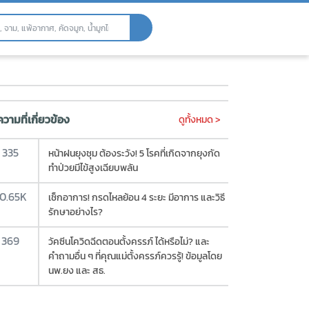
ติขณะตั้งครรภ์
วามที่เกี่ยวข้อง
ดูทั้งหมด >
335
หน้าฝนยุงชุม ต้องระวัง! 5 โรคที่เกิดจากยุงกัด
ทำป่วยมีไข้สูงเฉียบพลัน
0.65K
เช็กอาการ! กรดไหลย้อน 4 ระยะ มีอาการ และวิธี
รักษาอย่างไร?
369
วัคซีนโควิดฉีดตอนตั้งครรภ์ ได้หรือไม่? และ
คำถามอื่น ๆ ที่คุณแม่ตั้งครรภ์ควรรู้! ข้อมูลโดย
นพ.ยง และ สธ.