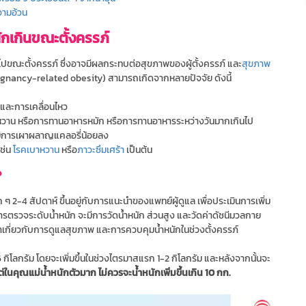
วามอ้วน
ักเกินขณะตั้งครรภ์
ไปขณะตั้งครรภ์ ซึ่งอาจมีผลกระทบต่อสุขภาพของผู้ตั้งครรภ์ และ
สุขภาพ
egnancy-related obesity) สามารถเกิดจากหลายปัจจัย ดังนี้
และการเคลื่อนไหว
หวาน หรือการทานอาหารหมัก หรือการทานอาหารระหว่างวันมากเกินไป
้มีการเผาผลาญแคลอรี่น้อยลง
เช่น
โรคเบาหวาน
หรือ
ภาวะซึมเศร้า
เป็นต้น
?
 2-4 สัปดาห์ ขึ้นอยู่กับการแนะนำของแพทย์ผู้ดูแล เพื่อประเมินการเพิ่ม
ารตรวจระดับน้ำหนัก จะมีการวัดน้ำหนัก ส่วนสูง และวัดค่าดัชนีมวลกาย
เกี่ยวกับการดูแลสุขภาพ และการควบคุมน้ำหนักในช่วงตั้งครรภ์
 กิโลกรัม โดยจะเพิ่มขึ้นในช่วงไตรมาสแรก 1-2 กิโลกรัม และหลังจากนั้นจะ
ต่ในคุณแม่น้ำหนักตัวมาก ไม่ควรจะน้ำหนักเพิ่มขึ้นเกิน 10 กก.