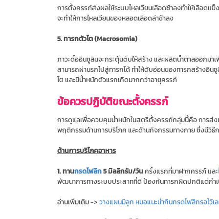
การตั้งครรภ์ส่งผลให้ระบบไหลเวียนเลือดช้าลงทำให้เลือดแข็งต
จะทำให้การไหลเวียนของหลอดเลือดล่าช้าลง
5. ทารกตัวโต (Macrosomia)
ภาวะดื้ออินซูลินจะกระตุ้นตับให้สร้าง และผลิตน้ำตาลออกมาเพ
สามารถผ่านรกไปสู่ทารกได้ ทำให้ตับอ่อนของทารกสร้างอินซูลิ
โต และมีน้ำหนักตัวแรกเกิดมากกว่าอายุครรภ์
ข้อควรปฏิบัติขณะตั้งครรภ์
การดูแลเพื่อควบคุมน้ำหนักในสตรีตั้งครรภ์กลุ่มนี้คือ การส่
พฤติกรรมด้านการบริโภค และด้านกิจกรรมทางกาย ซึ่งมีวิธีกา
ด้านการบริโภคอาหาร
1. ทาน
กรดโฟลิก
5 มิลลิกรัม/วัน
ครั้งแรกที่มาฝากครรภ์ และ
พัฒนาการทางระบบประสาทที่ดี ป้องกันทารกผิดปกติแต่กำเ
อ่านเพิ่มเติม ->
วางแผนมีลูก หมอแนะนำกินกรดโฟลิกรอไว้เ