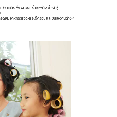
สาลีและธัญพืช แครอท น้ำมะพร้าว น้ำเต้าหู้
น
อัดลม อาหารรสจัดหรือเผ็ดร้อน และขนมหวานต่าง ๆ