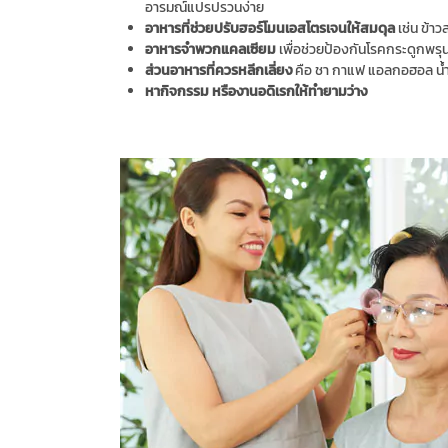
อารมณ์แปรปรวนง่าย
อาหารที่ช่วยปรับฮอร์โมนเอสโตรเจนให้สมดุล
เช่น ข้าว
อาหารจำพวกแคลเซียม
เพื่อช่วยป้องกันโรคกระดูกพรุ
ส่วนอาหารที่ควรหลีกเลี่ยง
คือ ชา กาแฟ แอลกอฮอล น้ำ
หากิจกรรม หรืองานอดิเรกให้ทำยามว่าง