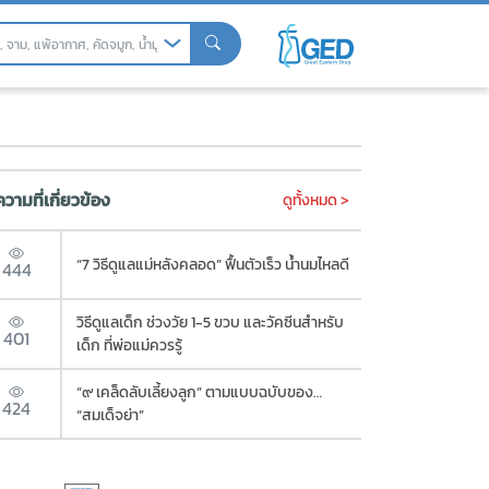
วามที่เกี่ยวข้อง
ดูทั้งหมด >
“7 วิธีดูแลแม่หลังคลอด” ฟื้นตัวเร็ว น้ำนมไหลดี
444
วิธีดูแลเด็ก ช่วงวัย 1-5 ขวบ และวัคซีนสำหรับ
401
เด็ก ที่พ่อแม่ควรรู้
“๙ เคล็ดลับเลี้ยงลูก” ตามแบบฉบับของ…
424
“สมเด็จย่า”