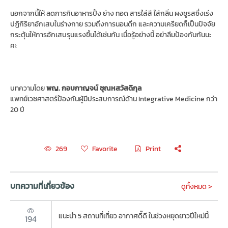
นอกจากนี้ให้ ลดการกินอาหารปิ้ง ย่าง ทอด สารใส่สี ใส่กลิ่น ผงชูรสซึ่งเร่ง
ปฏิกิริยาอักเสบในร่างกาย รวมถึงการนอนดึก และความเครียดก็เป็นปัจจัย
กระตุ้นให้การอักเสบรุนแรงขึ้นได้เช่นกัน เมื่อรู้อย่างนี้ อย่าลืมป้องกันกันนะ
คะ
บทความโดย
พญ. กอบกาญจน์ ชุณหสวัสดิกุล
แพทย์เวชศาสตร์ป้องกันผู้มีประสบการณ์ด้าน Integrative Medicine กว่า
20 ปี
Favorite
Print
269
บทความที่เกี่ยวข้อง
ดูทั้งหมด >
แนะนำ 5 สถานที่เที่ยว อากาศดี๊ดี ในช่วงหยุดยาวปีใหม่นี้
194