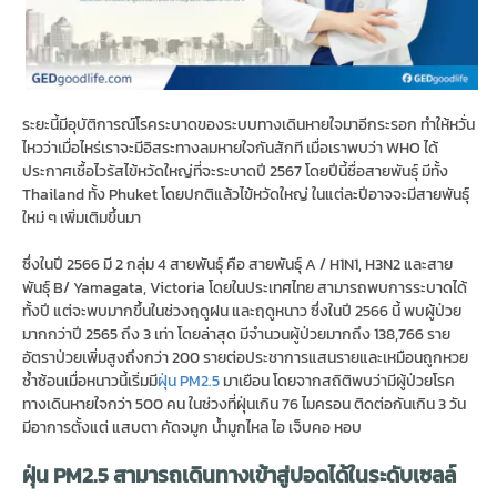
ระยะนี้มีอุบัติการณ์โรคระบาดของระบบทางเดินหายใจมาอีกระรอก ทำให้หวั่น
ไหวว่าเมื่อไหร่เราจะมีอิสระทางลมหายใจกันสักที เมื่อเราพบว่า WHO ได้
ประกาศเชื้อไวรัสไข้หวัดใหญ่ที่จะระบาดปี 2567 โดยปีนี้ชื่อสายพันธุ์ มีทั้ง
Thailand ทั้ง Phuket โดยปกติแล้วไข้หวัดใหญ่ ในแต่ละปีอาจจะมีสายพันธุ์
ใหม่ ๆ เพิ่มเติมขึ้นมา
ซึ่งในปี 2566 มี 2 กลุ่ม 4 สายพันธุ์ คือ สายพันธุ์ A / H1N1, H3N2 และสาย
พันธุ์ B/ Yamagata, Victoria โดยในประเทศไทย สามารถพบการระบาดได้
ทั้งปี แต่จะพบมากขึ้นในช่วงฤดูฝน และฤดูหนาว ซึ่งในปี 2566 นี้ พบผู้ป่วย
มากกว่าปี 2565 ถึง 3 เท่า โดยล่าสุด มีจำนวนผู้ป่วยมากถึง 138,766 ราย
อัตราป่วยเพิ่มสูงถึงกว่า 200 รายต่อประชาการแสนรายและเหมือนถูกหวย
ซ้ำซ้อนเมื่อหนาวนี้เริ่มมี
ฝุ่น PM2.5
มาเยือน โดยจากสถิติพบว่ามีผู้ป่วยโรค
ทางเดินหายใจกว่า 500 คน ในช่วงที่ฝุ่นเกิน 76 ไมครอน ติดต่อกันเกิน 3 วัน
มีอาการตั้งแต่ แสบตา คัดจมูก น้ำมูกไหล ไอ เจ็บคอ หอบ
ฝุ่น PM2.5 สามารถเดินทางเข้าสู่ปอดได้ในระดับเซลล์