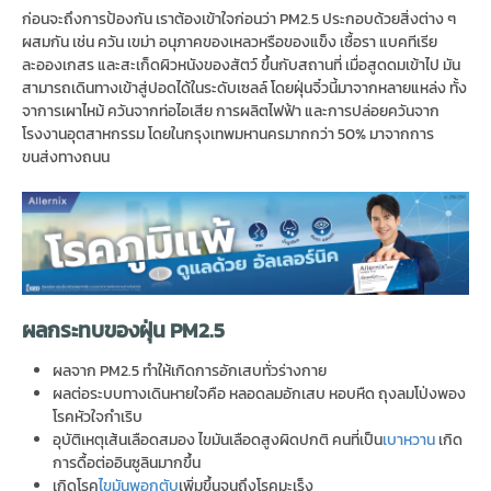
ก่อนจะถึงการป้องกัน เราต้องเข้าใจก่อนว่า PM2.5 ประกอบด้วยสิ่งต่าง ๆ
ผสมกัน เช่น ควัน เขม่า อนุภาคของเหลวหรือของแข็ง เชื้อรา แบคทีเรีย
ละอองเกสร และสะเก็ดผิวหนังของสัตว์ ขึ้นกับสถานที่ เมื่อสูดดมเข้าไป มัน
สามารถเดินทางเข้าสู่ปอดได้ในระดับเซลล์ โดยฝุ่นจิ๋วนี้มาจากหลายแหล่ง ทั้ง
จาการเผาไหม้ ควันจากท่อไอเสีย การผลิตไฟฟ้า และการปล่อยควันจาก
โรงงานอุตสาหกรรม โดยในกรุงเทพมหานครมากกว่า 50% มาจากการ
ขนส่งทางถนน
ผลกระทบของฝุ่น PM2.5
ผลจาก PM2.5 ทำให้เกิดการอักเสบทั่วร่างกาย
ผลต่อระบบทางเดินหายใจคือ หลอดลมอักเสบ หอบหืด ถุงลมโป่งพอง
โรคหัวใจกำเริบ
อุบัติเหตุเส้นเลือดสมอง ไขมันเลือดสูงผิดปกติ คนที่เป็น
เบาหวาน
เกิด
การดื้อต่ออินซูลินมากขึ้น
เกิดโรค
ไขมันพอกตับ
เพิ่มขึ้นจนถึงโรคมะเร็ง