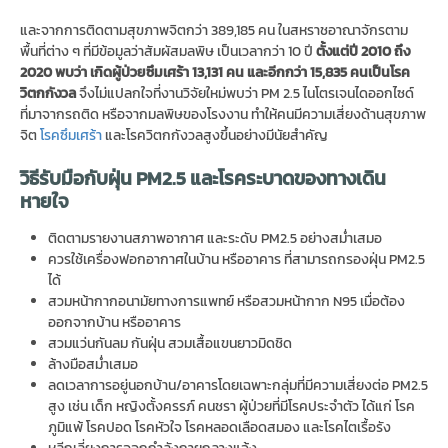
และจากการติดตามสุขภาพจิตกว่า 389,185 คน ในสหราชอาณาจักรตาม
พื้นที่ต่าง ๆ ที่มีข้อมูลว่าสัมผัสมลพิษ เป็นเวลากว่า 10 ปี
ตั้งแต่ปี 2010 ถึง
2020 พบว่า เกิดผู้ป่วยซึมเศร้า 13,131 คน และอีกกว่า 15,835 คนเป็นโรค
วิตกกังวล
จึงไม่แปลกใจที่งานวิจัยใหม่พบว่า PM 2.5 ไนโตรเจนไดออกไซด์
ที่มาจากรถติด หรือจากมลพิษของโรงงาน ทำให้คนมีความเสี่ยงด้านสุขภาพ
จิต
โรคซึมเศร้า
และโรควิตกกังวลสูงขึ้นอย่างมีนัยสำคัญ
วิธีรับมือกับฝุ่น PM2.5 และโรคระบาดของทางเดิน
หายใจ
ติดตามรายงานสภาพอากาศ และระดับ PM2.5 อย่างสม่ำเสมอ
ควรใช้เครื่องฟอกอากาศในบ้าน หรืออาคาร ที่สามารถกรองฝุ่น PM2.5
ได้
สวมหน้ากากอนามัยทางการแพทย์ หรือสวมหน้ากาก N95 เมื่อต้อง
ออกจากบ้าน หรืออาคาร
สวมแว่นกันลม กันฝุ่น สวมเสื้อแขนยาวมิดชิด
ล้างมือสม่ำเสมอ
ลดเวลาการอยู่นอกบ้าน/อาคารโดยเฉพาะกลุ่มที่มีความเสี่ยงต่อ PM2.5
สูง เช่น เด็ก หญิงตั้งครรภ์ คนชรา ผู้ป่วยที่มีโรคประจำตัว ได้แก่ โรค
ภูมิแพ้ โรคปอด โรคหัวใจ โรคหลอดเลือดสมอง และโรคไตเรื้อรัง