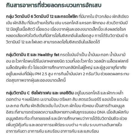
กินสารอาหารที่ช่วยลดกระบวนการอักเสบ
กลุ่ม วิตามินบี 6
วิตามินบี 12
และกรดโฟลิก
ที่มีมากใน ข้าวกล้อง ผักสีเขียว
เข้ม ผักสีส้ม ที่มีเบต้าแคโรทีน เช่น บรอกโคลี แครอท ฟักทอง ส่วนวิตามินบี
12 มีอยู่ในเนื้อสัตว์ เนื้อแดง เนื่องจากฝุ่นละอองขนาดเล็กนี้จะส่งผลต่อโรค
หลอดเลือดหัวใจตีบตันที่มีสารโฮโมซิสเทอีนในเลือดสูง การได้รับวิตามินบี 6
วิตามินบี 12 และโฟเลต สามารถลดโฮโมซิสเตอีนในเลือดได้
กลุ่มวิตามิน E
และ Healthy fat
กรดไขมันจำเป็น น้ำมันมะกอก น้ำมันงาม้
อน อะโวคาโดพบได้ในปลาหลายชนิด รวมทั้งอะโวคาโด วอลนัท เมล็ดแฟลกซ์
เมล็ดธัญพืช ถั่ว ไข่แดมีการศึกษาทางคลินิกในผู้ใหญ่ และผู้สูงอายุที่อาศัย
อยู่ในแหล่งที่มีฝุ่น PM 2.5 สูง การกินน้ำมันปลา 2 กรัม/วัน ช่วยลดผลกระทบ
ต่อสุขภาพจากฝุ่นละอองขนาดเล็กนี้
กลุ่มวิตามิน C
ซัลโฟราเฟน
และ เคอซิติน
อยู่ในบรอกโคลี และผักกะหล่ำ
ดอกต่าง ๆ ผลไม้สด มะขามป้อม ตรีผลา ส้ม สตรอว์เบอร์รี แอปเปิ้ล แตงโม
มะละกอ ทับทิม ผักสีเขียวเข้ม ใบบัวบก ผักโขม หัวหอม เป็นสารต้านอนุมูล
อิสระที่สามารถช่วยลดความเสียหายทางพันธุกรรมของ DNA เมื่อสัมผัสกับ
อนุมูลอิสระที่จะทำลายเซลล์ และมีการศึกษาพบว่าการได้รับวิตามินซีจะช่วย
เพิ่มภูมิคุ้มกัน และลดอาการแพ้ต่อระบบต่าง ๆ เช่น ระบบทางเดินหายใจ
อาการคันตา อาการคัน แสบร้อน อาการคัน และแสบร้อน