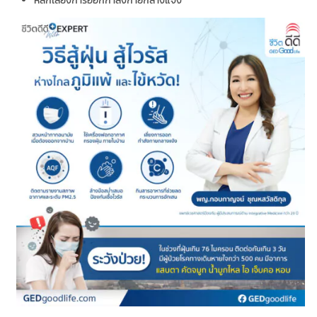
หลีกเลี่ยงการออกกำลังกายกลางแจ้ง