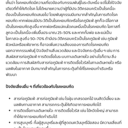
เห็นว่า โรคหอบหืดมีความเกี่ยวข้องกับกรรมพันธุ์ในระดับหนึ่ง แต่ไม่ใช่ปัจจัย
เดียวที่ทำให้เกิดโรค ไม่ได้หมายความว่าผู้ที่มีประวัติครอบครัวเป็นโรคนี้จะ
ต้องเป็นโรคหอบหืดเสมอไป โดยพันธุกรรมมีบทบาทสำคัญในการเกิดโรค
หอบหืด หากพ่อแม่มีประวัติเป็นโรคหอบหืดหรือโรคภูมิแพ้ ลูกก็จะมีโอกาส
เป็นโรคหอบหืดสูงขึ้น หากพ่อหรือแม่คนใดคนหนึ่งเป็นโรคหอบหืด โอกาสที่
ลูกจะเป็นโรคนี้จะเพิ่มขึ้นประมาณ 25-50% และหากทั้งพ่อ และแม่เป็น
โอกาสจะสูงถึง 50-70% ถ้ามีประวัติครอบครัวเป็นโรคภูมิแพ้ เช่น ภูมิแพ้
ผิวหนังหรือแพ้อาหาร ก็อาจเพิ่มความเสี่ยงของการเกิดโรคหอบหืด
นอกจากกรรมพันธุ์ ปัจจัยด้านสิ่งแวดล้อม และปัจจัยกระตุ้นอื่น ๆ เช่น การ
สัมผัสสารก่อภูมิแพ้ การติดเชื้อในระบบทางเดินหายใจ อย่างไรก็ตาม สิ่ง
แวดล้อม การสัมผัสกับสารก่อภูมิแพ้ การติดเชื้อไวรัสในทางเดินหายใจ หรือ
มลพิษในอากาศ มีบทบาทสำคัญในการกระตุ้นทำให้โรคหอบกำเริบหรือ
พัฒนา
ปัจจัยเสี่ยงอื่น ๆ ที่เกี่ยวข้องกับโรคหอบหืด
สารก่อภูมิแพ้: สารก่อภูมิแพ้ เช่น ไรฝุ่น เกสรดอกไม้ ขนสัตว์เลี้ยง และ
มลพิษทางอากาศ สามารถกระตุ้นให้เกิดอาการหอบหืดได้
การติดเชื้อทางเดินหายใจ: การติดเชื้อไวรัส เช่น ไข้หวัดใหญ่ สามารถ
ทำให้อาการหอบหืดกำเริบได้
การสูบบุหรี่: ทั้งผู้สูบบุหรี่และผู้ที่สูดดมควันบุหรี่มือสอง มีความเสี่ยงที่