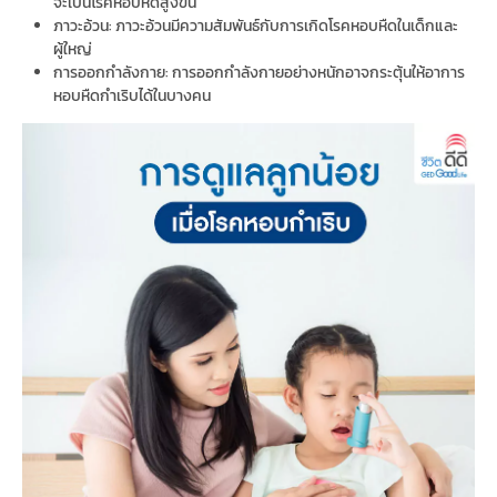
จะเป็นโรคหอบหืดสูงขึ้น
ภาวะอ้วน: ภาวะอ้วนมีความสัมพันธ์กับการเกิดโรคหอบหืดในเด็กและ
ผู้ใหญ่
การออกกำลังกาย: การออกกำลังกายอย่างหนักอาจกระตุ้นให้อาการ
หอบหืดกำเริบได้ในบางคน