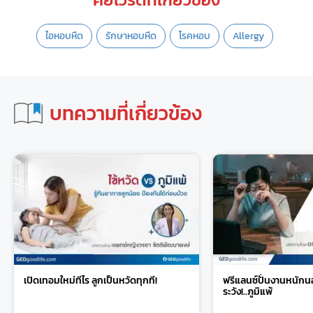
ไอหอบหืด
รักษาหอบหืด
โรคหอบ
Allergy
บทความที่เกี่ยวข้อง
เปิดเทอมใหม่ทีไร ลูกเป็นหวัดทุกที!
ฟรีแลนซ์ปั่นงานหนัก
ระวัง!..ภูมิแพ้