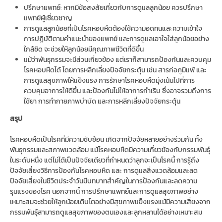
ปรึกษาแพทย์: หากมีข้อสงสัยเกี่ยวกับการดูแลลูกน้อย ควรปรึกษา
แพทย์ผู้เชี่ยวชาญ
การดูแลลูกน้อยที่เป็นโรคหอบหืดต้องใช้ความอดทนและความเข้าใจ
การปฏิบัติตามคำแนะนำของแพทย์ และการดูแลเอาใจใส่ลูกน้อยอย่าง
ใกล้ชิด จะช่วยให้ลูกน้อยมีคุณภาพชีวิตที่ดีขึ้น
แม้ว่าพันธุกรรมจะมีส่วนเกี่ยวข้อง แต่เราก็สามารถป้องกันและควบคุม
โรคหอบหืดได้ โดยการหลีกเลี่ยงปัจจัยกระตุ้น เช่น สารก่อภูมิแพ้ และ
การดูแลสุขภาพให้แข็งแรง การรักษาโรคหอบหืดมุ่งเน้นไปที่การ
ควบคุมอาการให้ดีขึ้น และป้องกันไม่ให้อาการกำเริบ ซึ่งอาจรวมถึงการ
ใช้ยา การทำกายภาพบำบัด และการหลีกเลี่ยงปัจจัยกระตุ้น
สรุป
โรคหอบหืดเป็นโรคที่มีความซับซ้อน เกิดจากปัจจัยหลายอย่างร่วมกัน ทั้ง
พันธุกรรมและสภาพแวดล้อม แม้โรคหอบหืดมีความเกี่ยวข้องกับกรรมพันธุ์
ในระดับหนึ่ง แต่ไม่ได้เป็นปัจจัยเดียวที่กำหนดว่าลูกจะเป็นโรคนี้ การรู้ถึง
ปัจจัยเสี่ยงวิธีการป้องกันโรคหอบหืด และ การดูแลสิ่งแวดล้อมและลด
ปัจจัยเสี่ยงในชีวิตประจำวันมีบทบาทสำคัญในการป้องกันและลดความ
รุนแรงของโรค นอกจากนี้ การปรึกษาแพทย์และการดูแลสุขภาพอย่าง
เหมาะสมจะช่วยให้ลูกน้อยเติบโตอย่างมีสุขภาพแข็งแรงแม้มีความเสี่ยงจาก
กรรมพันธุ์สามารถดูแลสุขภาพของตนเองและลูกหลานได้อย่างเหมาะสม