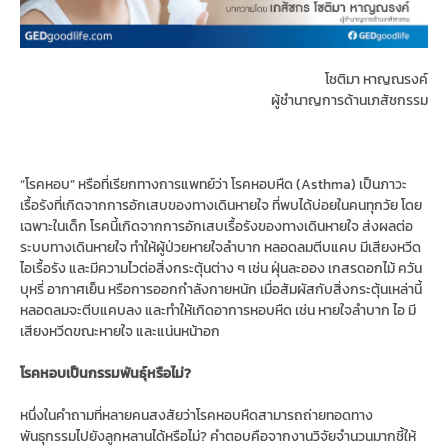
โชติมา หาญณรงค์
ผู้ชำนาญการด้านเภสัชกรรม
“โรคหอบ” หรือที่เรียกทางการแพทย์ว่า โรคหอบหืด (Asthma) เป็นภาวะ
เรื้อรังที่เกิดจากการอักเสบของทางเดินหายใจ ที่พบได้บ่อยในคนทุกวัย โดย
เฉพาะในเด็ก โรคนี้เกิดจากการอักเสบเรื้อรังของทางเดินหายใจ ส่งผลต่อ
ระบบทางเดินหายใจ ทำให้ผู้ป่วยหายใจลำบาก หลอดลมตีบแคบ มีเสียงหวีด
ไอเรื้อรัง และมีความไวต่อสิ่งกระตุ้นต่าง ๆ เช่น ฝุ่นละออง เกสรดอกไม้ ควัน
บุหรี่ อากาศเย็น หรือการออกกำลังกายหนัก เมื่อสัมผัสกับสิ่งกระตุ้นเหล่านี้
หลอดลมจะตีบแคบลง และทำให้เกิดอาการหอบหืด เช่น หายใจลำบาก ไอ มี
เสียงหวีดขณะหายใจ และแน่นหน้าอก
โรคหอบเป็นกรรมพันธุ์หรือไม่
?
หนึ่งในคำถามที่หลายคนสงสัยว่าโรคหอบหืดสามารถถ่ายทอดทาง
พันธุกรรมไปยังลูกหลานได้หรือไม่? คำตอบคือจากงานวิจัยจำนวนมากชี้ให้