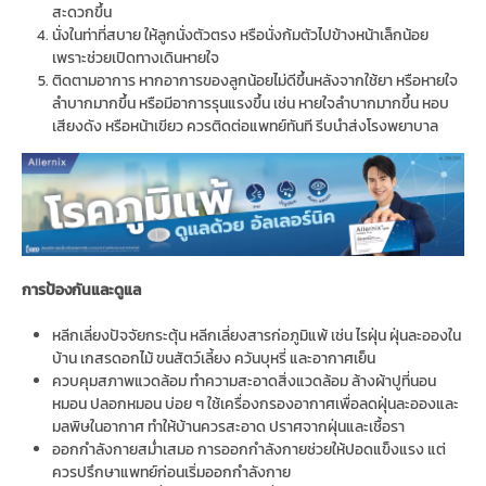
สะดวกขึ้น
นั่งในท่าที่สบาย ให้ลูกนั่งตัวตรง หรือนั่งก้มตัวไปข้างหน้าเล็กน้อย
เพราะช่วยเปิดทางเดินหายใจ
ติดตามอาการ หากอาการของลูกน้อยไม่ดีขึ้นหลังจากใช้ยา หรือหายใจ
ลำบากมากขึ้น หรือมีอาการรุนแรงขึ้น เช่น หายใจลำบากมากขึ้น หอบ
เสียงดัง หรือหน้าเขียว ควรติดต่อแพทย์ทันที รีบนำส่งโรงพยาบาล
การป้องกันและดูแล
หลีกเลี่ยงปัจจัยกระตุ้น หลีกเลี่ยงสารก่อภูมิแพ้ เช่น ไรฝุ่น ฝุ่นละอองใน
บ้าน เกสรดอกไม้ ขนสัตว์เลี้ยง ควันบุหรี่ และอากาศเย็น
ควบคุมสภาพแวดล้อม ทำความสะอาดสิ่งแวดล้อม ล้างผ้าปูที่นอน
หมอน ปลอกหมอน บ่อย ๆ ใช้เครื่องกรองอากาศเพื่อลดฝุ่นละอองและ
มลพิษในอากาศ ทำให้บ้านควรสะอาด ปราศจากฝุ่นและเชื้อรา
ออกกำลังกายสม่ำเสมอ การออกกำลังกายช่วยให้ปอดแข็งแรง แต่
ควรปรึกษาแพทย์ก่อนเริ่มออกกำลังกาย