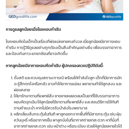
การดูแลลูกน้อยเมื่อโรคหอบกำเริบ
โรคหอบหืดในเด็กเป็นเรื่องที่พ่อแม่หลายคนกังวล เมื่อลูกน้อยมีอาการหอบ
กำเริบ การรู้วิธีดูแลอย่างถูกต้องเป็นสิ่งสำคัญอย่างยิ่ง เพื่อบรรเทาอาการ
และป้องกันภาวะแทรกซ้อนที่อาจเกิดขึ้น
หากลูกน้อยมีอาการหอบหืดกำเริบ ผู้ปกครองควรปฏิบัติดังนี้:
ตั้งสติ และควบคุมสถานะการณ์ พร้อมให้กำลังใจลูก เด็กที่มีอาการมัก
จะรู้สึกตกใจหรือกลัว อาจทำให้อาการแย่ลง พยายามทำให้ลูกสงบ และ
ผ่อนคลาย
ให้ยารักษาตามที่แพทย์สั่ง ยาขยายหลอดลมเป็นยาที่ใช้บรรเทาอาการ
หอบหืดฉุกเฉิน ให้ลูกน้อยใช้ยาตามที่แพทย์สั่ง และสอนวิธีการใช้ทันที
ตามคำแนะนำ หากไม่มีควรรีบนำส่งโรงพยาบาล
หลีกเลี่ยงสิ่งกระตุ้นในทันที พาลูกออกจากพื้นที่ที่มีสารกระตุ้น เช่น ฝุ่น
ควันบุหรี่ หรืออากาศเย็น พาลูกนั่งในที่อากาศถ่ายเทสะดวก หาที่นั่งที่
อากาศถ่ายเทสะดวก เช่น หน้าต่าง หรือระเบียง ช่วยให้ลูกน้อยหายใจได้