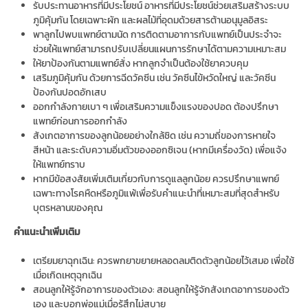
รับประทานอาหารที่มีประโยชน์ อาหารที่มีประโยชน์ช่วยเสริมสร้างระบบ
ภูมิคุ้มกัน โดยเฉพาะผัก และผลไม้ที่อุดมด้วยสารต้านอนุมูลอิสระ
พาลูกไปพบแพทย์ตามนัด การติดตามอาการกับแพทย์เป็นประจำจะ
ช่วยให้แพทย์สามารถปรับเปลี่ยนแผนการรักษาได้ตามความเหมาะสม
ให้ยาป้องกันตามแพทย์สั่ง หากลูกจำเป็นต้องใช้ยาควบคุม
เสริมภูมิคุ้มกัน ด้วยการฉีดวัคซีน เช่น วัคซีนไข้หวัดใหญ่ และวัคซีน
ป้องกันปอดอักเสบ
ออกกำลังกายเบา ๆ เพื่อเสริมความแข็งแรงของปอด ต้องปรึกษา
แพทย์ก่อนการออกกำลัง
สังเกตอาการของลูกน้อยอย่างใกล้ชิด เช่น ความถี่ของการหายใจ
สีหน้า และระดับความอิ่มตัวของออกซิเจน (หากมีเครื่องวัด) เพื่อแจ้ง
ให้แพทย์ทราบ
หากมีข้อสงสัยเพิ่มเติมเกี่ยวกับการดูแลลูกน้อย ควรปรึกษาแพทย์
เฉพาะทางโรคหืดหรือภูมิแพ้เพื่อรับคำแนะนำที่เหมาะสมที่สุดสำหรับ
บุตรหลานของคุณ
คำแนะนำเพิ่มเติม
เตรียมยาฉุกเฉิน: ควรพกยาขยายหลอดลมติดตัวลูกน้อยไว้เสมอ เพื่อใช้
เมื่อเกิดเหตุฉุกเฉิน
สอนลูกให้รู้จักอาการของตัวเอง: สอนลูกให้รู้จักสังเกตอาการของตัว
เอง และบอกพ่อแม่เมื่อรู้สึกไม่สบาย