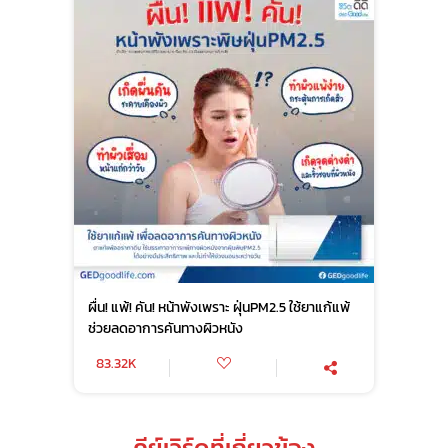
ผื่น! แพ้! คัน! หน้าพังเพราะ ฝุ่นPM2.5 ใช้ยาแก้แพ้
ช่วยลดอาการคันทางผิวหนัง
83.32K
คีย์เวิร์ดที่เกี่ยวข้อง