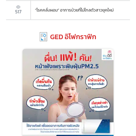
“โรคคลั่งผอม” อาการป่วยที่ไม่ไกลตัวสาวยุคใหม่
517
GED อิโฟกราฟิก