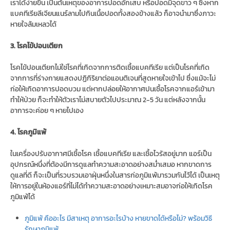
เราได้ง่ายขึ้น เป็นต้นเหตุของอาการปอดอักเสบ หรือปอดมีจุดขาว ๆ ซึ่งหาก
แบคทีเรียลีเจียนแนร์ลามไปกินเนื้อปอดทั้งสองข้างแล้ว ก็อาจนำมาซึ่งภาวะ
หายใจล้มเหลวได้
3. โรคไข้ปอนเตียก
โรคไข้ปอนเตียกไม่ใช่โรคที่เกิดจากการติดเชื้อแบคทีเรีย แต่เป็นโรคที่เกิด
จากการที่ร่างกายแสดงปฏิกิริยาต่อแอนติเจนที่สูดหายใจเข้าไป ซึ่งแม้จะไม่
ก่อให้เกิดอาการปอดบวม แต่หากปล่อยให้อากาศปนเชื้อโรคจากแอร์เข้ามา
ทำให้ป่วย ก็จะทำให้ตัวเราไม่สบายตัวไปประมาณ 2-5 วัน แต่หลังจากนั้น
อาการจะค่อย ๆ หายไปเอง
4. โรคภูมิแพ้
ในเครื่องปรับอากาศมีเชื้อโรค เชื้อแบคทีเรีย และเชื้อไวรัสอยู่มาก แอร์เป็น
อุปกรณ์หนึ่งที่ต้องมีการดูแลทำความสะอาดอย่างสม่ำเสมอ หากขาดการ
ดูแลที่ดี ก็จะเป็นที่รวบรวมเอาฝุ่นหนึ่งในสารก่อภูมิแพ้มารวมกันไว้ได้ เป็นเหตุ
ให้การอยู่ในห้องแอร์ที่ไม่ได้ทำความสะอาดอย่างเหมาะสมอาจก่อให้เกิดโรค
ภูมิแพ้ได้
ภูมิแพ้ คืออะไร มีสาเหตุ อาการอะไรบ้าง หายขาดได้หรือไม่? พร้อมวิธี
รักษาภูมิแพ้