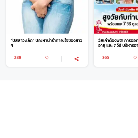
“ปัสสาวะเล็ด” ปัญหาน่ารำคาญใจของสาว
วัยเก๋าต้องฟิต! การออ
ๆ
อายุ และ 7 วิธี บริหาร
288
365