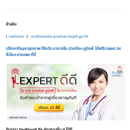
อ้างอิง
1.
nationtv
2.
multimedia.anamai.moph.go.th
ปรึกษาปัญหาสุขภาพ ไข้หวัด อาการไอ ปวดท้อง ภูมิแพ้ ได้ฟรี! ตลอด 24
ชั่วโมง ถามเลย ที่นี่
ติดตาม GedGoodLife ช่องทางอื่น ๆ ได้ที่…