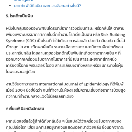
ยาแก้แพ้ มีกี่ชนิด และควรเลือกอย่างไรดี?
5.
โรคตึกเป็นพิษ
หนึ่งในกลุ่มของออฟฟิศซินโดรมที่มีอาการวิงเวียนศีรษะ หรือคลื่นไส้ ตาลาย
เพียงเพราะบรรยากาศภายในตึกทำงาน โรคตึกเป็นพิษ หรือ Sick Building
Syndrome (SBS) เป็นโรคที่ทำให้เกิดอาการอ่อนล้า ปวดหัว เวียนหัว คลื่นไส้
คัดจมูก ไอ จาม เกิดผดผื่นคัน ระคายเคืองดวงตา และมีความผิดปกติของ
ประสาทรับกลิ่น โดยสาเหตุของโรคตึกเป็นพิษมักเกิดจากอากาศเย็น ๆ ที่
ออกมาจากเครื่องปรับอากาศในอาคารที่มี เช่น สารระเหยจากสีทาผนัง
เครื่องซีร็อกซ์ พรินเตอร์ ไม้อัด สารเคลือบเงาทั้งหลาย หรือแม้กระทั่งไรฝุ่น
ในพรมรวมอยู่ด้วย
งานวิจัยจากวารสาร International Journal of Epidemiology ที่ตีพิมพ์
เมื่อปี 2004 ยังชี้ชัดว่า คนที่ทำงานในห้องแอร์มีความเสี่ยงต่ออาการป่วยสูง
กว่าคนที่ทำงานกลางแจ้งไม่น้อยเลยทีเดียว
6.
ผื่นแพ้ ผิวหนังอักเสบ
หากเปิดแอร์แล้วรู้สึกได้ถึงกลิ่นอับ ๆ นั่นแปลได้ว่าเครื่องปรับอากาศของ
คุณมีเชื้อโรค เชื้อแบคทีเรียอยู่มากจนแสดงออกมาด้วยกลิ่น ซึ่งนอกจากจะ