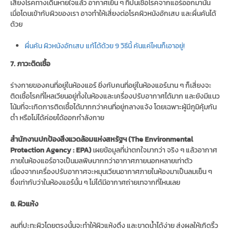
เสี่ยงโรคทางเดินหายใจแล้ว อากาศเย็น ๆ ที่ปนเชื้อโรคจากแอร์ออกมานั้น
เมื่อโดนเข้ากับผิวของเรา อาจทำให้เสี่ยงต่อโรคผิวหนังอักเสบ และผื่นคันได้
ด้วย
ผื่นคัน ผิวหนังอักเสบ แก้ได้ด้วย 9 วิธีนี้ คันแค่ไหนก็เอาอยู่!
7. ภาวะติดเชื้อ
ร่างกายของคนที่อยู่ในห้องแอร์ ยิ่งกับคนที่อยู่ในห้องแอร์นาน ๆ ก็เสี่ยงจะ
ติดเชื้อโรคที่ไหลเวียนอยู่ทั้งในห้องและเครื่องปรับอากาศได้มาก และยังมีแนว
โน้มที่จะเกิดการติดเชื้อได้มากกว่าคนที่อยู่กลางแจ้ง โดยเฉพาะผู้มีภูมิคุ้มกัน
ต่ำ หรือไม่ได้ค่อยได้ออกกำลังกาย
สำนักงานปกป้องสิ่งแวดล้อมแห่งสหรัฐฯ (The Environmental
Protection Agency : EPA)
เผยข้อมูลที่น่าตกใจมากว่า จริง ๆ แล้วอากาศ
ภายในห้องแอร์อาจเป็นมลพิษมากกว่าอากาศภายนอกหลายเท่าตัว
เนื่องจากเครื่องปรับอากาศจะหมุนเวียนอากาศภายในห้องมาเป็นลมเย็น ๆ
ซึ่งเท่ากับว่าในห้องแอร์นั้น ๆ ไม่ได้มีอากาศถ่ายเทจากที่ไหนเลย
8. ผิวแห้ง
ลมที่ปะทะผิวโดยตรงนั้นจะทำให้ผิวแห้งตึง และขาดน้ำได้ง่าย ส่งผลให้เกิดริ้ว