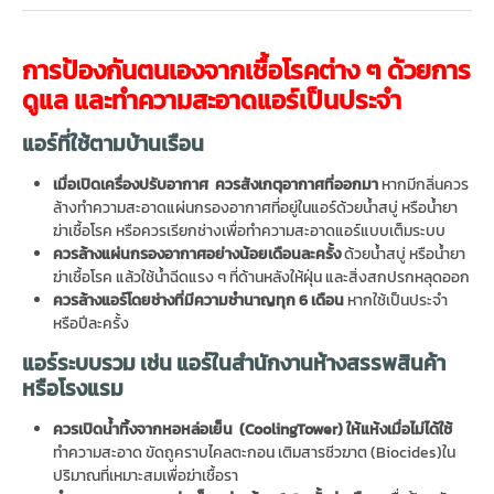
การป้องกันตนเองจากเชื้อโรคต่าง ๆ ด้วยการ
ดูแล และทำความสะอาดแอร์เป็นประจำ
แอร์ที่ใช้ตามบ้านเรือน
เมื่อเปิดเครื่องปรับอากาศ ควรสังเกตุอากาศที่ออกมา
หากมีกลิ่นควร
ล้างทำความสะอาดแผ่นกรองอากาศที่อยู่ในแอร์ด้วยน้ำสบู่ หรือน้ำยา
ฆ่าเชื้อโรค หรือควรเรียกช่างเพื่อทำความสะอาดแอร์แบบเต็มระบบ
ควรล้างแผ่นกรองอากาศอย่างน้อยเดือนละครั้ง
ด้วยน้ำสบู่ หรือน้ำยา
ฆ่าเชื้อโรค แล้วใช้น้ำฉีดแรง ๆ ที่ด้านหลังให้ฝุ่น และสิ่งสกปรกหลุดออก
ควรล้างแอร์โดยช่างที่มีความชำนาญทุก 6 เดือน
หากใช้เป็นประจำ
หรือปีละครั้ง
แอร์ระบบรวม เช่น แอร์ในสำนักงาน
ห้างสรรพสินค้า
หรือโรงแรม
ควรเปิดน้ำทิ้งจากหอหล่อเย็น (CoolingTower) ให้แห้งเมื่อไม่ได้ใช้
ทำความสะอาด ขัดถูคราบไคลตะกอน เติมสารชีวฆาต (Biocides)ใน
ปริมาณที่เหมาะสมเพื่อฆ่าเชื้อรา