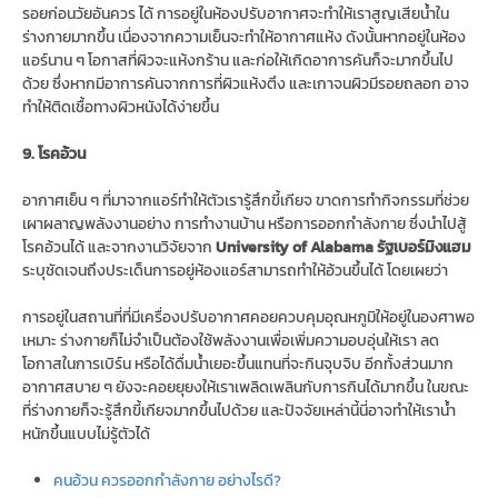
รอยก่อนวัยอันควร ได้ การอยู่ในห้องปรับอากาศจะทำให้เราสูญเสียน้ำใน
ร่างกายมากขึ้น เนื่องจากความเย็นจะทำให้อากาศแห้ง ดังนั้นหากอยู่ในห้อง
แอร์นาน ๆ โอกาสที่ผิวจะแห้งกร้าน และก่อให้เกิดอาการคันก็จะมากขึ้นไป
ด้วย ซึ่งหากมีอาการคันจากการที่ผิวแห้งตึง และเกาจนผิวมีรอยถลอก อาจ
ทำให้ติดเชื้อทางผิวหนังได้ง่ายขึ้น
9. โรคอ้วน
อากาศเย็น ๆ ที่มาจากแอร์ทำให้ตัวเรารู้สึกขี้เกียจ ขาดการทำกิจกรรมที่ช่วย
เผาผลาญพลังงานอย่าง การทำงานบ้าน หรือการออกกำลังกาย ซึ่งนำไปสู้
โรคอ้วนได้ และจากงานวิจัยจาก
University of Alabama รัฐเบอร์มิงแฮม
ระบุชัดเจนถึงประเด็นการอยู่ห้องแอร์สามารถทำให้อ้วนขึ้นได้ โดยเผยว่า
การอยู่ในสถานที่ที่มีเครื่องปรับอากาศคอยควบคุมอุณหภูมิให้อยู่ในองศาพอ
เหมาะ ร่างกายก็ไม่จำเป็นต้องใช้พลังงานเพื่อเพิ่มความอบอุ่นให้เรา ลด
โอกาสในการเบิร์น หรือได้ดื่มน้ำเยอะขึ้นแทนที่จะกินจุบจิบ อีกทั้งส่วนมาก
อากาศสบาย ๆ ยังจะคอยยุยงให้เราเพลิดเพลินกับการกินได้มากขึ้น ในขณะ
ที่ร่างกายก็จะรู้สึกขี้เกียจมากขึ้นไปด้วย และปัจจัยเหล่านี้นี่อาจทำให้เราน้ำ
หนักขึ้นแบบไม่รู้ตัวได้
คนอ้วน ควรออกกำลังกาย อย่างไรดี?