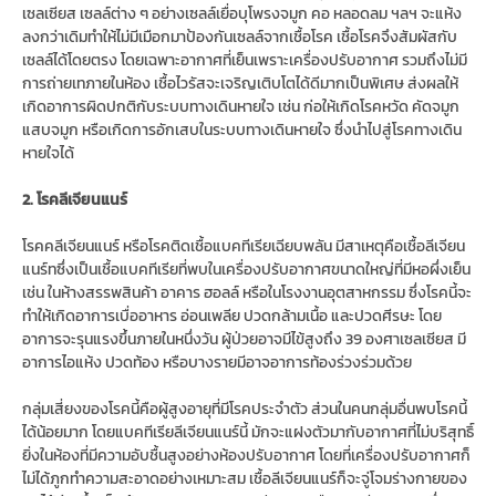
เซลเซียส เซลล์ต่าง ๆ อย่างเซลล์เยื่อบุโพรงจมูก คอ หลอดลม ฯลฯ จะแห้ง
ลงกว่าเดิมทำให้ไม่มีเมือกมาป้องกันเซลล์จากเชื้อโรค เชื้อโรคจึงสัมผัสกับ
เซลล์ได้โดยตรง โดยเฉพาะอากาศที่เย็นเพราะเครื่องปรับอากาศ รวมถึงไม่มี
การถ่ายเทภายในห้อง เชื้อไวรัสจะเจริญเติบโตได้ดีมากเป็นพิเศษ ส่งผลให้
เกิดอาการผิดปกติกับระบบทางเดินหายใจ เช่น ก่อให้เกิดโรคหวัด คัดจมูก
แสบจมูก หรือเกิดการอักเสบในระบบทางเดินหายใจ ซึ่งนำไปสู่โรคทางเดิน
หายใจได้
2. โรคลีเจียนแนร์
โรคคลีเจียนแนร์ หรือโรคติดเชื้อแบคทีเรียเฉียบพลัน มีสาเหตุคือเชื้อลีเจียน
แนร์ทซึ่งเป็นเชื้อแบคทีเรียที่พบในเครื่องปรับอากาศขนาดใหญ่ที่มีหอผึ่งเย็น
เช่น ในห้างสรรพสินค้า อาคาร ฮอลล์ หรือในโรงงานอุตสาหกรรม ซึ่งโรคนี้จะ
ทำให้เกิดอาการเบื่ออาหาร อ่อนเพลีย ปวดกล้ามเนื้อ และปวดศีรษะ โดย
อาการจะรุนแรงขึ้นภายในหนึ่งวัน ผู้ป่วยอาจมีไข้สูงถึง 39 องศาเซลเซียส มี
อาการไอแห้ง ปวดท้อง หรือบางรายมีอาจอาการท้องร่วงร่วมด้วย
กลุ่มเสี่ยงของโรคนี้คือผู้สูงอายุที่มีโรคประจำตัว ส่วนในคนกลุ่มอื่นพบโรคนี้
ได้น้อยมาก โดยแบคทีเรียลีเจียนแนร์นี้ มักจะแฝงตัวมากับอากาศที่ไม่บริสุทธิ์
ยิ่งในห้องที่มีความอับชื้นสูงอย่างห้องปรับอากาศ โดยที่เครื่องปรับอากาศก็
ไม่ได้ภูกทำความสะอาดอย่างเหมาะสม เชื้อลีเจียนแนร์ก็จะจู่โจมร่างกายของ