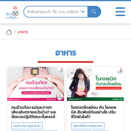
Skip
to
the
content
อาหาร
อาหาร
คนอ้วนท้อง แม่และทารก
โรคกรดไหลย้อน กับ โรคแพ
เสี่ยงอันตรายอะไรบ้าง? และ
นิค สัมพันธ์กันอย่างไร ปรับ
ข้อควรปฏิบัติขณะตั้งครรภ์
ชีวิตยังไงดี?
คนอ้วน ท้อง ดูแล ยัง ไง
จุลินทรีย์ในทางเดินอาหาร