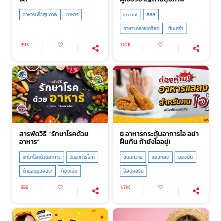
อาหารเพื่อสุขภาพ
อาหาร
kremil
สสส
อาหารคลายเครียด
ซึมเศร้า
393
1.10K
สารพัดวิธี “รักษาโรคด้วย
8 อาหารกระตุ้นอาการไอ อย่า
อาหาร”
ฝืนกิน ถ้ายังไออยู่!
รักษาโรคด้วยอาหาร
วันอาหารโลก
ขนมหวาน
ของทอด
ของมัน
ต้านอนุมูลอิสระ
ท้องเสีย
ป็อปคอร์น
556
1.71K