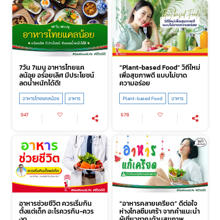
7วัน 7เมนู อาหารไทยแค
“Plant-based Food” วิถีใหม่
ลน้อย อร่อยเลิศ มีประโยชน์
เพื่อสุขภาพดี แบบไม่ขาด
ลดน้ำหนักได้ดี!
ความอร่อย
อาหารไทยแคลน้อย
อาหาร
Plant-based Food
อาหาร
947
678
อาหารช่วยชีวิต ควรเริ่มกิน
“อาหารคลายเครียด” ดีต่อใจ
ตั้งแต่เด็ก อะไรควรกิน-ควร
ห่างไกลซึมเศร้า จากคำแนะนำ
งด
ผู้เชี่ยวชาญด้านสุขภาพ