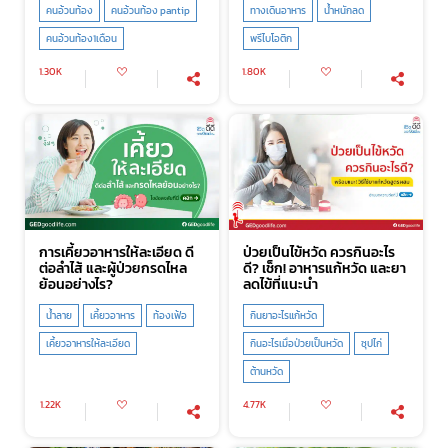
คนอ้วนท้อง
คนอ้วนท้อง pantip
ทางเดินอาหาร
น้ำหนักลด
คนอ้วนท้อง1เดือน
พรีไบโอติก
1.30K
1.80K
การเคี้ยวอาหารให้ละเอียด ดี
ป่วยเป็นไข้หวัด ควรกินอะไร
ต่อลำไส้ และผู้ป่วยกรดไหล
ดี? เช็ก! อาหารแก้หวัด และยา
ย้อนอย่างไร?
ลดไข้ที่แนะนำ
น้ำลาย
เคี้ยวอาหาร
ท้องเฟ้อ
กินยาอะไรแก้หวัด
เคี้ยวอาหารให้ละเอียด
กินอะไรเมื่อป่วยเป็นหวัด
ซุปไก่
ต้านหวัด
1.22K
4.77K