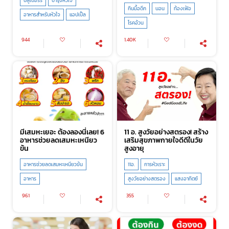
บลูเบอร์รี่
บำรุงหัวใจ
กินมื้อดึก
นอน
ท้องเฟ้อ
อาหารสำหรับหัวใจ
แอปเปิ้ล
โรคอ้วน
944
1.40K
มีเสมหะเยอะ ต้องลองนี่เลย! 6
11 อ. สูงวัยอย่างสตรอง! สร้าง
อาหารช่วยลดเสมหะเหนียว
เสริมสุขภาพกายใจดีดีในวัย
ข้น
สูงอายุ
อาหารช่วยลดเสมหะเหนียวข้น
11อ.
การหัวเราะ
อาหาร
สูงวัยอย่างสตรอง
แสงอาทิตย์
961
355