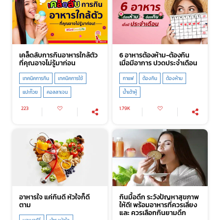
เคล็ดลับการกินอาหารใกล้ตัว
6 อาหารต้องห้าม-ต้องกิน
ที่คุณอาจไม่รู้มาก่อน
เมื่อมีอาการ ปวดประจำเดือน
เทคนิคการกิน
เทคนิคการใช้
กาแฟ
ต้องกิน
ต้องห้าม
แปะก๊วย
คอลลาเจน
น้ำเต้าหู้
223
1.79K
อาหารใจ แค่กินดี หัวใจก็ดี
กินมื้อดึก ระวังปัญหาสุขภาพ
ตาม
ให้ดี! พร้อมอาหารที่ควรเลี่ยง
และ ควรเลือกกินยามดึก