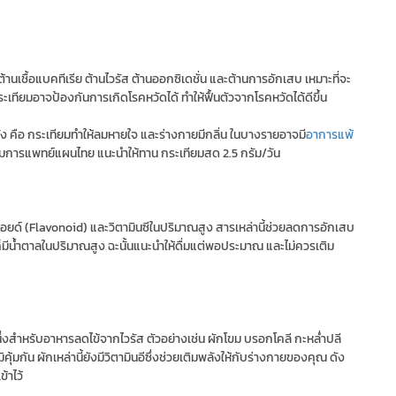
ต้านเชื้อแบคทีเรีย ต้านไวรัส ต้านออกซิเดชั่น และต้านการอักเสบ เหมาะที่จะ
 กระเทียมอาจป้องกันการเกิดโรคหวัดได้ ทำให้ฟื้นตัวจากโรคหวัดได้ดีขึ้น
ง คือ กระเทียมทำให้ลมหายใจ และร่างกายมีกลิ่น ในบางรายอาจมี
อาการแพ้
มการแพทย์แผนไทย แนะนำให้ทาน กระเทียมสด 2.5 กรัม/วัน
วนอยด์ (Flavonoid) และวิตามินซีในปริมาณสูง สารเหล่านี้ช่วยลดการอักเสบ
ลไม้ก็มีน้ำตาลในปริมาณสูง ฉะนั้นแนะนำให้ดื่มแต่พอประมาณ และไม่ควรเติม
ึ่งสำหรับอาหารลดไข้จากไวรัส ตัวอย่างเช่น ผักโขม บรอกโคลี กะหล่ำปลี
มิคุ้มกัน ผักเหล่านี้ยังมีวิตามินอีซึ่งช่วยเติมพลังให้กับร่างกายของคุณ ดัง
้าไว้