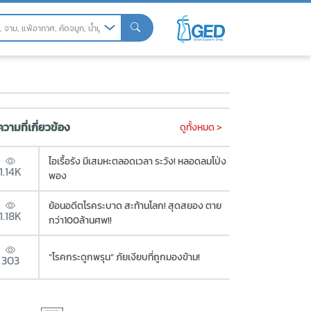
่แนะนำ
วามที่เกี่ยวข้อง
ดูทั้งหมด >
ไอเรื้อรัง มีเสมหะตลอดเวลา ระวัง! หลอดลมโป่ง
1.14K
พอง
ย้อนอดีตโรคระบาด สะท้านโลก! สุดสยอง ตาย
1.18K
กว่า100ล้านศพ!!
“โรคกระดูกพรุน” ภัยเงียบที่ถูกมองข้าม!
303