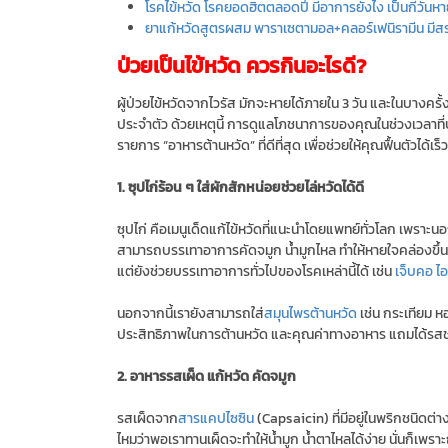
โรคไข้หวัด โรคยอดฮิตตลอดปี มีอาการยังไง เป็นกี่วันหา
ยาแก้หวัดสูตรผสม พาราเซตามอล+คลอร์เฟนิรามีน มีสรร
ป่วยเป็นไข้หวัด ควรกินอะไรดี?
ผู้ป่วยไข้หวัดจากไวรัส มักจะหายได้ภายใน 3 วัน และในบางครั้ง
ประจำตัว ด้วยเหตุนี้ การดูแลโภชนาการของคุณในช่วงเวลาที่ป่ว
รายการ “อาหารต้านหวัด” ที่ดีที่สุด เพื่อช่วยให้คุณฟื้นตัวได้เร็ว
1. ซุปไก่ร้อน ๆ ใส่ผักสักหน่อยช่วยไล่หวัดได้ดี
ซุปไก่ คือเมนูเด็ดแก้ไข้หวัดที่แนะนำโดยแพทย์ทั่วโลก เพราะนอ
สามารถบรรเทาอาการคัดจมูก น้ำมูกไหล ทำให้หายใจคล่องขึ้น แล
แต่ยังช่วยบรรเทาอาการทั่วไปของโรคเหล่านี้ได้ เช่น
เจ็บคอ
ไอ
นอกจากนี้เรายังสามารถใส่
สมุนไพรต้านหวัด
เช่น กระเทียม 
ประสิทธิภาพในการต้านหวัด และคุณค่าทางอาหาร แถมได้รสชาติ
2. อาหารรสเผ็ด แก้หวัด คัดจมูก
รสเผ็ดจาก
สารแคปไซซิน
(Capsaicin) ที่มีอยู่ในพริกชนิดต่
ไหมว่าพอเราทานเผ็ดจะทำให้น้ำมูก น้ำตาไหลได้ง่าย นั่นก็เ