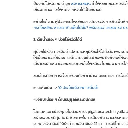
ป้องกันไข้หวัด ลดน้ำมูก
ละลายเสมหะ
ทำให้หลอดลมขยายตัวได้ด
เยียวยาร่างกายให้หายจากหวัดได้เป็นอย่างดี
อย่างไรก็ตาม ผู้ป่วยกรดไหลย้อนอาจต้องระวังการกินเผ็ดสักน
กรดไหลย้อน สามารถกินเผ็ดได้มั้ย? พร้อมแนะ! ยาลดกรด บ
3. ดื่มน้ำเยอะ ๆ ช่วยไล่หวัดได้ดี
ผู้ป่วยไข้หวัด ควรจิบน้ำเปล่าอุณหภูมิห้องให้ได้ทั้งวัน เพร
ให้เย็นลง ช่วยให้ร่างกายมีความชุ่มชื้นเพียงพอ ซึ่งส่งผลให
เชื้อ และอักเสบ ช่วยละลายเสมหะไม่ให้เหนียว โดยเฉพาะการได้ด
ส่วนใครที่มีอาการเจ็บคอร่วมด้วย สามารถบรรเทาอาการโดยใช้เ
อ่านเพิ่มเติม ->
10 ประโยชน์จากการดื่มน้ำ
4. จิบชาบ่อย ๆ ต้านอนุมูลอิสระดีนักแล
โดยเฉพาะชาเขียวอุดมไปด้วยสาร epigallocatechin gallate 
สร้างระบบภูมิคุ้มกัน มีศักยภาพในการป้องกันความเสียหายข
มากกว่าวิตามินซี 100 เท่า และวิตามินอี 25 เท่า การบริโภคช