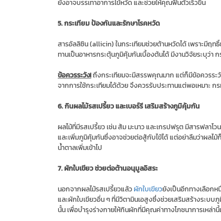
ยังอาจบรรเทาอาการไข้หวัด และช่วยให้คุณฟื้นตัวเร็วขึ้น
5. กระเทียม ป้องกันและรักษาโรคหวัด
สารอัลลิซิน (allicin) ในกระเทียมช่วยต้านหวัดได้ เพราะมีฤทธิ์
ทานเป็นอาหารกระตุ้นภูมิคุ้มกันเบื้องต้นได้ มีงานวิจัยระบุว่า
ข้อควรระวัง!
ถึงกระเทียมจะมีสรรพคุณมาก แต่ก็มีข้อควรระวั
จากการใช้กระเทียมได้ด้วย จึงควรรับประทานแต่พอเหมาะ กร
6. กินผลไม้รสเปรี้ยว และเบอร์รี เสริมสร้างภูมิคุ้มกัน
ผลไม้ที่มีรสเปรี้ยว เช่น ส้ม มะนาว และเกรปฟรุต มีสารฟลาโ
และเพิ่มภูมิคุ้มกันซึ่งอาจช่วยต่อสู้กับไข้ได้ แต่อย่าลืมว่าผ
น้ำตาลเพิ่มเข้าไป
7. ผักใบเขียว ช่วยต่อต้านอนุมูลอิสระ
นอกจากผลไม้รสเปรี้ยวแล้ว
ผักใบเขียว
ยังเป็นอีกทางเลือกหน
และผักใบเขียวอื่น ๆ ที่มีวิตามินเอสูงซึ่งช่วยเสริมสร้างระบบภู
นั้น เพื่อบำรุงร่างกายให้กินผักที่มีคุณค่าทางโภชนาการเหล่านี้เข