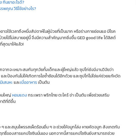
ย กินยาอะไรดี?
พคุณ วิธีใช้อย่างไร?
อาจใช้เวลาถึงหนึ่งสัปดาห์ในผู้ป่วยที่เป็นมาก หรือร่างกายอ่อนแอ มีโรค
ยไข้ไม่สบายอยู่นี้ จึงมีความสำคัญมากยิ่งขึ้น GED good life ได้ลิสต์
ที่สุดมาให้แล้ว!
กจากจะเหมาะสมกับทุกวัยทั้งเด็กและผู้ใหญ่แล้ว ซุปไก่ยังมีงานวิจัยว่า
ะป้องกันไม่ให้เกิดการไอซ้ำซ้อนได้อีกด้วย และซุปไก่ไม่ใช่แค่ช่วยแก้หวัด
มีเสมหะ
และ
เบื่ออาหาร
เป็นต้น
หอมใหญ่
หอมแดง
กระเพรา พริกไทย ตะไคร้ ข่า เป็นต้น เพื่อช่วยเสริม
ที่ดีขึ้น
าง ๆ และสมุนไพรรสเผ็ดร้อนอื่น ๆ จะช่วยให้จมูกโล่ง หายคัดจมูก สังเกตกัน
พราะฤทธิ์ของสารแคปไซซินนั่นเอง นอกจากนี้สารแคปไซซินยังสามารถช่วย