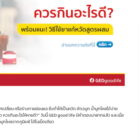
ศเปลี่ยน หรือร่างกายอ่อนแอ ยิ่งทำให้เป็นหวัด คัดจมูก น้ำมูกไหลได้ง่าย
ัด ควรกินอะไรให้หายดี?” วันนี้ GED good life มีคำตอบมาฝากแล้ว และเมื่อ
้ำมูกไหลจากภูมิแพ้ ได้ในเม็ดเดียว