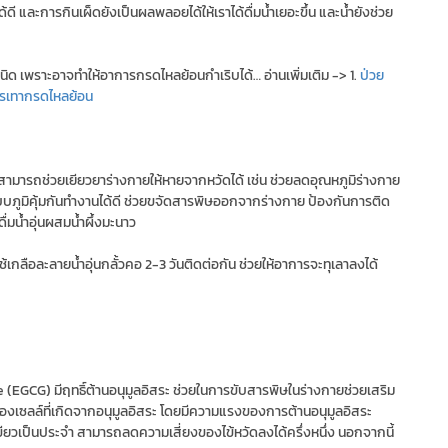
ี และการกินเผ็ดยังเป็นผลพลอยได้ให้เราได้ดื่มน้ำเยอะขึ้น และน้ำยังช่วย
ิด เพราะอาจทำให้อาการกรดไหลย้อนกำเริบได้… อ่านเพิ่มเติม -> 1.
ป่วย
รรเทากรดไหลย้อน
าะน้ำสามารถช่วยเยียวยาร่างกายให้หายจากหวัดได้ เช่น ช่วยลดอุณหภูมิร่างกาย
้ระบบภูมิคุ้มกันทำงานได้ดี ช่วยขจัดสารพิษออกจากร่างกาย ป้องกันการติด
ื่มน้ำอุ่นผสมน้ำผึ้งมะนาว
กลือละลายน้ำอุ่นกลั้วคอ 2-3 วันติดต่อกัน ช่วยให้อาการจะทุเลาลงได้
(EGCG) มีฤทธิ์ต้านอนุมูลอิสระ ช่วยในการขับสารพิษในร่างกายช่วยเสริม
องเซลล์ที่เกิดจากอนุมูลอิสระ โดยมีความแรงของการต้านอนุมูลอิสระ
าเขียวเป็นประจำ สามารถลดความเสี่ยงของไข้หวัดลงได้ครึ่งหนึ่ง นอกจากนี้