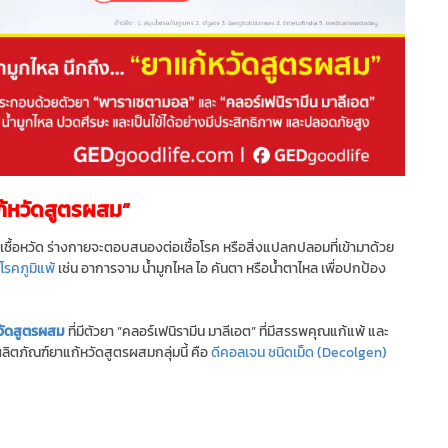
แก้หวัดสูตรผสม”
ดเชื้อหวัด ร่างกายจะตอบสนองต่อเชื้อโรค หรือสิ่งแปลกปลอมที่เข้ามาด้วย
โรคภูมิแพ้
เช่น อาการจาม น้ำมูกไหล ไอ คันตา หรือน้ำตาไหล เพื่อปกป้อง
วัดสูตรผสม
ที่มีตัวยา “คลอร์เฟนิรามีน มาลีเอต” ที่มีสรรพคุณแก้แพ้ และ
ลิตภัณฑ์ยาแก้หวัดสูตรผสมกลุ่มนี้ คือ
ดีคอลเจน ชนิดเม็ด
(Decolgen)