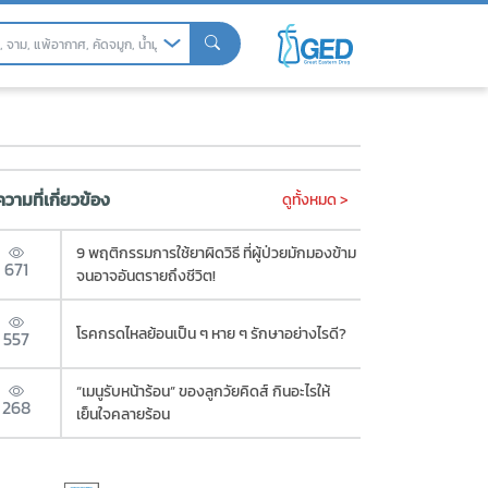
น์จากการดื่มน้ำ
วามที่เกี่ยวข้อง
ดูทั้งหมด >
9 พฤติกรรมการใช้ยาผิดวิธี ที่ผู้ป่วยมักมองข้าม
671
จนอาจอันตรายถึงชีวิต!
โรคกรดไหลย้อนเป็น ๆ หาย ๆ รักษาอย่างไรดี?
557
“เมนูรับหน้าร้อน” ของลูกวัยคิดส์ กินอะไรให้
268
เย็นใจคลายร้อน