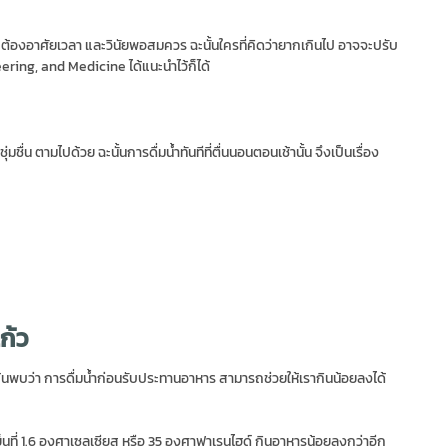
ง่าย ต้องอาศัยเวลา และวินัยพอสมควร ฉะนั้นใครที่คิดว่ายากเกินไป อาจจะปรับ
ring, and Medicine ได้แนะนำไว้ก็ได้
่น ตามไปด้วย ฉะนั้นการดื่มน้ำทันทีที่ตื่นนอนตอนเช้านั้น จึงเป็นเรื่อง
ก้ว
้นพบว่า การดื่มน้ำก่อนรับประทานอาหาร สามารถช่วยให้เรากินน้อยลงได้
ำเย็นที่ 1.6 องศาเซลเซียส หรือ 35 องศาฟาเรนไฮด์ กินอาหารน้อยลงกว่าอีก