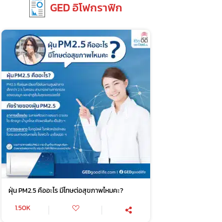
GED อิโฟกราฟิก
ฝุ่น PM2.5 คืออะไร มีโทษต่อสุขภาพไหมคะ?
1.50K