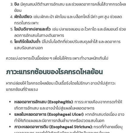
ขิง
: มีคุณสมบัติต้านการอักเสบ และช่วยลดอาการคลื่นไส้จากกรดไหล
ย้อน
ผักใบเขียว
: เช่น ผักคะน้า ผักโขม และบล็อกโคลี่ มีค่า pH สูง ช่วยลด
กรดในกระเพาะ
ไขมันดีจากปลาและถั่ว
: เช่น ปลาแซลมอน อะโวคาโด และอัลมอนด์ ช่วย
ลดการอักเสบในทางเดินอาหาร
โยเกิร์ตไขมันต่ำ
: มีโปรไบโอติกที่ช่วยปรับสมดุลลำไส้ และลดอาการ
แสบร้อนกลางอก
ควรแบ่งอาหารเป็นมื้อย่อย ๆ เพื่อไม่ให้กระเพาะทำงานหนักเกินไป
ภาวะแทรกซ้อนของโรคกรดไหลย้อน
หากปล่อยให้ โรคกรดไหลย้อน เป็นเรื้อรังโดยไม่รักษา อาจนำไปสู่ภาวะ
แทรกซ้อนที่ร้ายแรง
หลอดอาหารอักเสบ (
Esophagitis)
: การระคายเคืองจากกรดทำให้
เกิดการอักเสบ และอาจนำไปสู่แผลในหลอดอาหาร
แผลในหลอดอาหาร (
Esophageal Ulcer)
: หากอักเสบต่อเนื่อง อาจ
ทำให้เกิดแผลและมีอาการกลืนลำบากหรือปวดแสบในอก
ภาวะหลอดอาหารตีบ (
Esophageal Stricture):
กรดที่ทำลายเยื่อบุ
หลอดอาหาร อาจทำให้เกิดพังผืดและทำให้กลืนอาหารลำบาก