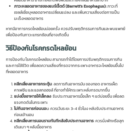
ภาวะหลอดอาหารของแบร์เร็ตต์ (
Barrett’s Esophagus):
ภาวะที่
เซลล์เยื่อบุหลอดอาหารเปลี่ยนแปลง และเพิ่มความเสี่ยงต่อการเป็น
มะเร็งหลอดอาหาร
หากมีอาการกรดไหลย้อนบ่อยครั้ง ควรปรับพฤติกรรมการกินและพบแพทย์
เพื่อป้องกันภาวะแทรกซ้อนที่อาจเกิดขึ้น
วิธีป้องกันโรคกรดไหลย้อน
การป้องกัน โรคกรดไหลย้อน สามารถทำได้โดยการปรับพฤติกรรมการกิน
และการใช้ชีวิต เพื่อลดความเสี่ยงที่กรดจากกระเพาะอาหารจะไหลย้อนขึ้นไป
ที่หลอดอาหาร
หลีกเลี่ยงอาหารกระตุ้น
: ลดการกินอาหารมัน ของทอด อาหารเผ็ด
คาเฟอีน และแอลกอฮอล์ ที่อาจทำให้กระเพาะหลั่งกรดมากขึ้น
แบ่งมื้ออาหารให้เล็กลง
: รับประทานอาหารมื้อเล็ก ๆ แต่บ่อยขึ้น เพื่อลด
แรงกดดันในกระเพาะ
ไม่กินอาหารก่อนนอ
น: ควรเว้นระยะ 3-4 ชั่วโมง หลังรับประทานอาหาร
ก่อนเข้านอน
หลีกเลี่ยงการนอนราบทันทีหลังรับประทานอาหาร
: ควรนั่งพักหรือลุก
เดินเบา ๆ หลังมื้ออาหาร