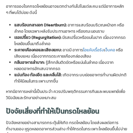
อาการของโรคกรดไหลย้อนอาจแตกต่างกันไปในแต่ละคน แต่มีอาการหลัก
ๆ ที่พบได้บ่อย ดังนี้
แสบร้อนกลางอก (
Heartburn):
อาการแสบร้อนบริเวณหน้าอก หรือ
ลำคอ โดยเฉพาะหลังรับประทานอาหาร หรือขณะนอนราบ
เรอเปรี้ยว (
Regurgitation):
มีรสเปรี้ยวหรือขมในปาก เนื่องจากกรด
ไหลย้อนขึ้นมาถึงลำคอ
ระคายเคืองคอและเสียงแหบ
:
อาจมี อาการ
ไอแห้งเรื้อรัง
เ
จ็บคอ
หรือ
เสียงแหบ เนื่องจากกรดระคายเคืองกล่องเสียง
กลืนอาหารลำบาก
:
รู้สึกกลืนติดขัดหรือแน่นในลำคอ เนื่องจาก
หลอดอาหารอักเสบจากกรด
แน่นท้อง ท้องอืด และคลื่นไส้
:
เกิดจากระบบย่อยอาหารทำงานผิดปกติ
ทำให้มีลมในกระเพาะมากขึ้น
หากมีอาการเหล่านี้เป็นประจำ ควรปรับพฤติกรรมการกินและพบแพทย์เพื่อ
วินิจฉัยและรักษาอย่างเหมาะสม
ปัจจัยเสี่ยงที่ทำให้เป็นกรดไหลย้อน
ปัจจัยหลายอย่างสามารถกระตุ้นให้เกิด กรดไหลย้อน โดยส่งผลต่อการ
ทำงานของ หูรูดหลอดอาหารส่วนล่าง ทำให้กรดในกระเพาะไหลย้อนขึ้นไปง่าย