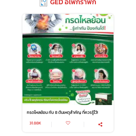
GED อิโฟกราฟิก
กรดไหลย้อน กับ 8 ต้นเหตุสำคัญ ที่ควรรู้ไว้!
31.88K