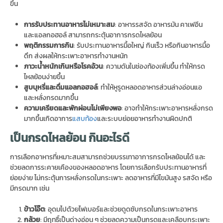
ขึ้น
การรับประทานอาหารไม่เหมาะสม
: อาหารรสจัด อาหารมัน คาเฟอีน
และแอลกอฮอล์ สามารถกระตุ้นอาการกรดไหลย้อน
พฤติกรรมการกิน
: รับประทานอาหารมื้อใหญ่ กินเร็ว หรือกินอาหารมื้อ
ดึก ส่งผลให้กระเพาะอาหารทำงานหนัก
ภาวะน้ำหนักเกินหรือโรคอ้วน
: ความดันในช่องท้องเพิ่มขึ้น ทำให้กรด
ไหลย้อนง่ายขึ้น
สูบบุหรี่และดื่มแอลกอฮอล์
: ทำให้หูรูดหลอดอาหารส่วนล่างอ่อนแอ
และหลั่งกรดมากขึ้น
ความเครียดและพักผ่อนไม่เพียงพอ
: อาจทำให้กระเพาะอาหารหลั่งกรด
มากขึ้นเกิดอาการ
แสบท้อง
และระบบย่อยอาหารทำงานผิดปกติ
เป็นกรดไหลย้อน กินอะไรดี
การเลือกอาหารที่เหมาะสมสามารถช่วยบรรเทาอาการกรดไหลย้อนได้ และ
ช่วยลดการระคายเคืองของหลอดอาหาร โดยการเลือกรับประทานอาหารที่
ย่อยง่าย ไม่กระตุ้นการหลั่งกรดในกระเพาะ ลดอาหารที่มีไขมันสูง รสจัด หรือ
มีกรดมาก เช่น
ข้าวโอ๊ต
: อุดมไปด้วยไฟเบอร์และช่วยดูดซับกรดในกระเพาะอาหาร
กล้วย
: มีฤทธิ์เป็นด่างอ่อน ๆ ช่วยลดความเป็นกรดและเคลือบกระเพาะ