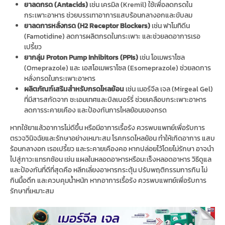
ยาลดกรด (
Antacids)
เช่น เครมิล (Kremil) ใช้เพื่อลดกรดใน
กระเพาะอาหาร ช่วยบรรเทาอาการแสบร้อนกลางอกและขับลม
ยาลดการหลั่งกรด (
H2 Receptor Blockers)
เช่น ฟาโมทิดีน
(Famotidine) ลดการผลิตกรดในกระเพาะ และช่วยลดอาการเรอ
เปรี้ยว
ยากลุ่ม
Proton Pump Inhibitors (PPIs)
เช่น โอเมพราโซล
(Omeprazole) และ เอสโอเมพราโซล (Esomeprazole) ช่วยลดการ
หลั่งกรดในกระเพาะอาหาร
ผลิตภัณฑ์เสริมสำหรับกรดไหลย้อน
เช่น เมอร์จีล เจล (Mirgeal Gel)
ที่มีสารสกัดจาก ชะเอมเทศและบิลเบอร์รี่ ช่วยเคลือบกระเพาะอาหาร
ลดการระคายเคือง และป้องกันการไหลย้อนของกรด
หากใช้ยาแล้วอาการไม่ดีขึ้น หรือมีอาการเรื้อรัง ควรพบแพทย์เพื่อรับการ
ตรวจวินิจฉัยและรักษาอย่างเหมาะสม โรคกรดไหลย้อน ทำให้เกิดอาการ แสบ
ร้อนกลางอก เรอเปรี้ยว และระคายเคืองคอ หากปล่อยไว้โดยไม่รักษา อาจนำ
ไปสู่ภาวะแทรกซ้อน เช่น แผลในหลอดอาหารหรือมะเร็งหลอดอาหาร วิธีดูแล
และป้องกันที่ดีที่สุดคือ หลีกเลี่ยงอาหารกระตุ้น ปรับพฤติกรรมการกิน ไม่
กินมื้อดึก และควบคุมน้ำหนัก หากอาการเรื้อรัง ควรพบแพทย์เพื่อรับการ
รักษาที่เหมาะสม