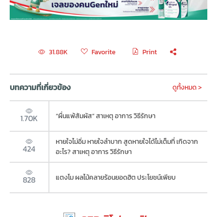
Favorite
Print
31.88K
บทความที่เกี่ยวข้อง
ดูทั้งหมด >
“ผื่นแพ้สัมผัส” สาเหตุ อาการ วิธีรักษา
1.70K
หายใจไม่อิ่ม หายใจลำบาก สูดหายใจได้ไม่เต็มที่ เกิดจาก
424
อะไร? สาเหตุ อาการ วิธีรักษา
แตงโม ผลไม้คลายร้อนยอดฮิต ประโยชน์เพียบ
828