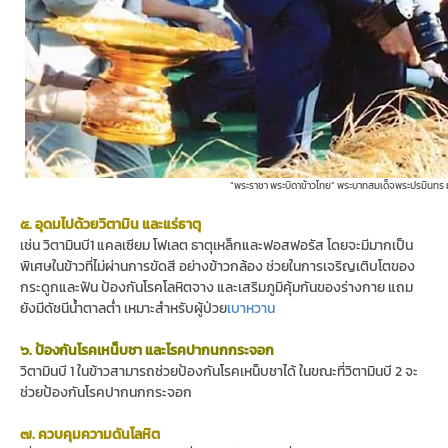
“พระราชา พระบิดาข้าวไทย” พระบาทสมเด็จพระปรมินทร ม
๕. อุดมไปด้วยวิตามิน และแร่ธาตุ
เช่น วิตามินบี1 แคลเซียม โฟเลต ธาตุเหล็กและฟอสฟอรัส โดยจะมีมากเป็น
พิเศษในข้าวที่ไม่ผ่านการขัดสี อย่างข้าวกล้อง ช่วยในการเจริญเติบโตของ
กระดูกและฟัน ป้องกันโรคโลหิตจาง และเสริมภูมิคุ้มกันของร่างกาย แถม
ยังมีดัชนีน้ำตาลต่ำ เหมาะสำหรับผู้ป่วย
เบาหวาน
๖. ป้องกันโรคเหน็บชา และโรคปากนกกระจอก
วิตามินบี 1 ในข้าวสามารถช่วยป้องกันโรคเหน็บชาได้ ในขณะที่วิตามินบี 2 จะ
ช่วยป้องกันโรคปากนกกระจอก
๗. ควบคุมความดันโลหิต