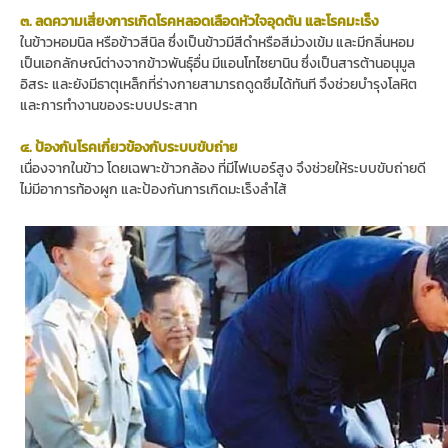
๓. ลดความเสี่ยงการเกิดโรคหลอดเลือดหัวใจอุดตัน และโรคมะเร็ง
ในข้าวหอมนิล หรือข้าวสีนิล ซึ่งเป็นข้าวมีสีดำหรือสีม่วงเข้ม และมีกลิ่นหอม
เป็นเอกลักษณ์ต่างจากข้าวพันธุ์อื่น มีแอนโทไซยานิน ซึ่งเป็นสารต้านอนุมูล
อิสระ และยังมีธาตุเหล็กที่ร่างกายสามารถดูดซึมได้ทันที จึงช่วยบำรุงโลหิต
และการทำงานของระบบประสาท
๔. ป้องกันโรคเกี่ยวข้องกับระบบขับถ่าย
เนื่องจากในข้าว โดยเฉพาะข้าวกล้อง ที่มีไฟเบอร์สูง จึงช่วยให้ระบบขับถ่ายดี
ไม่มีอาการท้องผูก และป้องกันการเกิดมะเร็งลำไส้