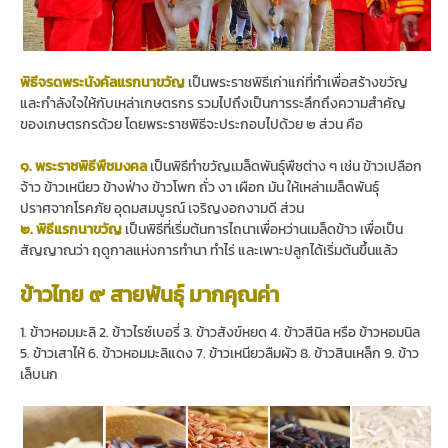
พิธีจรดพระนังคัลแรกนาขวัญ
เป็นพระราชพิธีเก่าแก่ที่ทำเพื่อสร้างขวัญ
และกำลังใจให้กับเหล่าเกษตรกร รวมไปถึงเป็นการระลึกถึงความสำคัญ
ของเกษตรกรด้วย โดยพระราชพิธีจะประกอบไปด้วย ๒ ส่วน คือ
๑. พระราชพิธีพืชมงคล
เป็นพิธีทำขวัญเมล็ดพันธุ์พืชต่าง ๆ เช่น ข้าวเปลือก
จ้าว ข้าวเหนียว ข้างฟ่าง ข้าวโพก ถั่ว งา เผือก มัน ให้เหล่าเมล็ดพันธุ์
ปราศจากโรคภัย อุดมสมบูรณ์ เจริญงอกงามดี ส่วน
๒. พิธีแรกนาขวัญ
เป็นพิธีที่เริ่มต้นการไถนาเพื่อหว่านเมล็ดข้าว เพื่อเป็น
สัญญาณว่า ฤดูกาลแห่งการทำนา ทำไร่ และเพาะปลูกได้เริ่มต้นขึ้นแล้ว
ข้าวไทย ๙ สายพันธุ์ มากคุณค่า
1. ข้าวหอมมะลิ 2. ข้าวไรซ์เบอรี่ 3. ข้าวสังข์หยด 4. ข้าวสีนิล หรือ ข้าวหอมนิล
5. ข้าวเสาไห้ 6. ข้าวหอมมะลิแดง 7. ข้าวเหนียวลืมผัว 8. ข้าวสินเหล็ก 9. ข้าว
เล็บนก