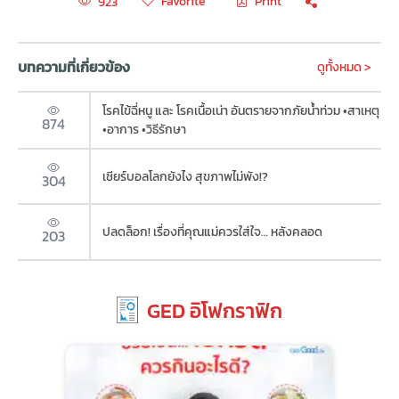
Favorite
Print
923
บทความที่เกี่ยวข้อง
ดูทั้งหมด >
โรคไข้ฉี่หนู และ โรคเนื้อเน่า อันตรายจากภัยน้ำท่วม •สาเหตุ
874
•อาการ •วิธีรักษา
เชียร์บอลโลกยังไง สุขภาพไม่พัง!?
304
ปลดล็อก! เรื่องที่คุณแม่ควรใส่ใจ… หลังคลอด
203
GED อิโฟกราฟิก