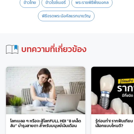
ข้าวไทย
ข้าวไรซ์เบอรี่
พระราชพิธีพืชมงคล
พิธีจรดพระนังคัลแรกนาขวัญ
บทความที่เกี่ยวข้อง
โลกเบลอ ๆ หรือจะสู้โลกFULL HD! “8 เคล็ด
รู้ก่อนทำ! รากฟันเทียม 
ลับ” บำรุงสายตา สำหรับมนุษย์เงินเดือน
เลือกแบบไหนดี?