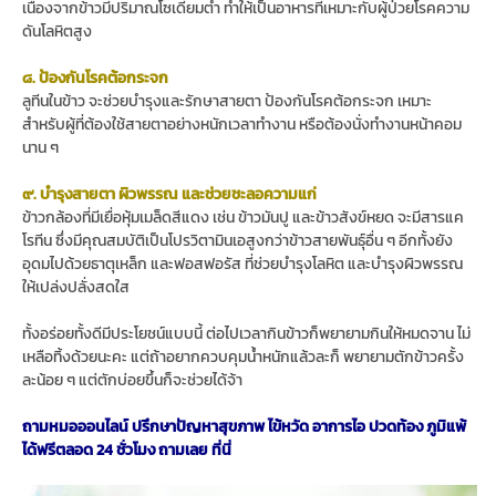
เนื่องจากข้าวมีปริมาณโซเดียมต่ำ ทำให้เป็นอาหารที่เหมาะกับผู้ป่วยโรคความ
ดันโลหิตสูง
๘. ป้องกันโรคต้อกระจก
ลูทีนในข้าว จะช่วยบำรุงและรักษาสายตา ป้องกันโรคต้อกระจก เหมาะ
สำหรับผู้ที่ต้องใช้สายตาอย่างหนักเวลาทำงาน หรือต้องนั่งทำงานหน้าคอม
นาน ๆ
๙. บำรุงสายตา ผิวพรรณ และช่วยชะลอความแก่
ข้าวกล้องที่มีเยื่อหุ้มเมล็ดสีแดง เช่น ข้าวมันปู และข้าวสังข์หยด จะมีสารแค
โรทีน ซึ่งมีคุณสมบัติเป็นโปรวิตามินเอสูงกว่าข้าวสายพันธุ์อื่น ๆ อีกทั้งยัง
อุดมไปด้วยธาตุเหล็ก และฟอสฟอรัส ที่ช่วยบำรุงโลหิต และบำรุงผิวพรรณ
ให้เปล่งปลั่งสดใส
ทั้งอร่อยทั้งดีมีประโยชน์แบบนี้ ต่อไปเวลากินข้าวก็พยายามกินให้หมดจาน ไม่
เหลือทิ้งด้วยนะคะ แต่ถ้าอยากควบคุมน้ำหนักแล้วละก็ พยายามตักข้าวครั้ง
ละน้อย ๆ แต่ตักบ่อยขึ้นก็จะช่วยได้จ้า
ถามหมอออนไลน์ ปรึกษาปัญหาสุขภาพ ไข้หวัด อาการไอ ปวดท้อง ภูมิแพ้
ได้ฟรีตลอด 24 ชั่วโมง ถามเลย ที่นี่