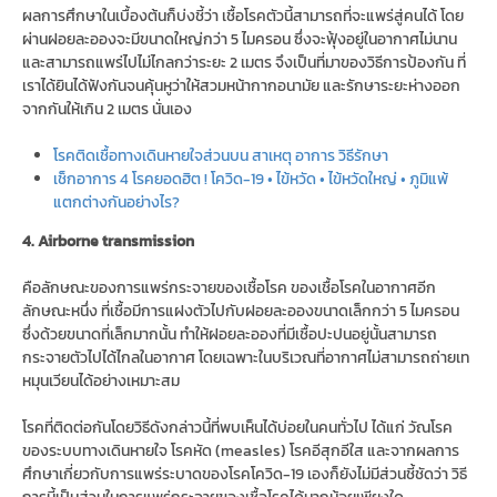
ผลการศึกษาในเบื้องต้นก็บ่งชี้ว่า เชื้อโรคตัวนี้สามารถที่จะแพร่สู่คนได้ โดย
ผ่านฝอยละอองจะมีขนาดใหญ่กว่า 5 ไมครอน ซึ่งจะฟุ้งอยู่ในอากาศไม่นาน
และสามารถแพร่ไปไม่ไกลกว่าระยะ 2 เมตร จึงเป็นที่มาของวิธีการป้องกัน ที่
เราได้ยินได้ฟังกันจนคุ้นหูว่าให้สวมหน้ากากอนามัย และรักษาระยะห่างออก
จากกันให้เกิน 2 เมตร นั่นเอง
โรคติดเชื้อทางเดินหายใจส่วนบน สาเหตุ อาการ วิธีรักษา
เช็กอาการ 4 โรคยอดฮิต ! โควิด-19 • ไข้หวัด • ไข้หวัดใหญ่ • ภูมิแพ้
แตกต่างกันอย่างไร?
4. Airborne transmission
คือลักษณะของการแพร่กระจายของเชื้อโรค ของเชื้อโรคในอากาศอีก
ลักษณะหนึ่ง ที่เชื้อมีการแฝงตัวไปกับฝอยละอองขนาดเล็กกว่า 5 ไมครอน
ซึ่งด้วยขนาดที่เล็กมากนั้น ทำให้ฝอยละอองที่มีเชื้อปะปนอยู่นั้นสามารถ
กระจายตัวไปได้ไกลในอากาศ โดยเฉพาะในบริเวณที่อากาศไม่สามารถถ่ายเท
หมุนเวียนได้อย่างเหมาะสม
โรคที่ติดต่อกันโดยวิธีดังกล่าวนี้ที่พบเห็นได้บ่อยในคนทั่วไป ได้แก่ วัณโรค
ของระบบทางเดินหายใจ โรคหัด (measles) โรคอีสุกอีใส และจากผลการ
ศึกษาเกี่ยวกับการแพร่ระบาดของโรคโควิด-19 เองก็ยังไม่มีส่วนชี้ชัดว่า วิธี
การนี้เป็นส่วนในการแพร่กระจายของเชื้อโรคได้มากน้อยเพียงใด