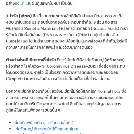
อย่าง
รังแค
และผื่นภูมิแพ้ที่ใบหน้า เป็นต้น
3. ไวรัส (Virus)
คือ สิ่งอนุภาคขนาดเล็กที่มีเส้นผ่านศูนย์กลางราว 20 ถึง
400 นาโนเมตร ประกอบขึ้นจากองค์ประกอบที่สำคัญ 3 ส่วน คือ สาร
พันธุกรรม (Genetic Materials) หรือกรดนิวคลิอิก (Nucleic Acids) ที่เรา
รู้จักกันดีในชื่อดีเอ็นเอ (DNA) และอาร์เอ็นเอ (RNA) ห่อหุ้มด้วยโปรตีน
(Capsid) และไขมันด้านนอกสุดของเปลือกหุ้ม (Envelope) ที่สำคัญไวรัสมี
ความสามารถในการกลายพันธุ์ และวิวัฒนาการตนเอง
ตัวอย่างโรคที่เกิดจากเชื้อไวรัส
ที่เรารู้จักกันดีคือ ไข้หวัดใหญ่ (Influenza)
หรือ ล่าสุด โรคโควิด-19 (Coronavirus Disease-2019) ซึ่งส่งผลกระทบ
โดยตรงต่อระบบหายใจ เป็นไวรัสที่เกิดจากการติดเชื้อผ่านละอองฝอย
(Droplets) และการสัมผัสสารคัดหลั่งที่ปนเปื้อนเชื้อไวรัส นั่นเอง
นอกจากเชื้อที่กล่าวมาดังนี้แล้วยังมีเชื้อที่ไม่ก่อให้เกิดโรค Normal flora ซึ่ง
สามารถแพร่กระจายออกไปได้ผ่านทางช่องทางวิธีต่าง ๆ เช่นละอองเกสร
ดอกไม้ เศษอินทรียวัตถุจากการเผาไหม้ ซึ่งเป็นสาเหตุสำคัญของอาการ
ภูมิแพ้ในคนที่แพ้ต่อสารชนิดนั้น ๆ
ผื่นภูมิแพ้ผิวหนัง ดูแลรักษายังไงดี ?
ไข้หวัดใหญ่ อันตรายใกล้ตัวของคนไทย!