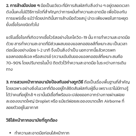
2. การล้างมือบ่อย ๆ
มือเป็นอวัยวะที่มีการสัมผัสกับสิ่งต่าง ๆ อยู่ตลอดเวลา
ดังนั้นคงไม่มีวิธีการใดที่สำคัญกว่าการหมั่นทำความสะอาดมือ เพื่อป้องกัน
การแพร่เชื้อ แม้ว่าโดยปกตินั้นการล้างมือด้วยสบู่ น่าจะเพียงพอในการหยุด
ยั้งเชื้อโรคชนิดทั่วไป
แต่ในเชื้อโรคที่เกิดจากเชื้อไวรัสอย่างโรคโควิด-19 นั้น การทำความสะอาดมือ
ด้วย สารทำความสะอาดที่มีส่วนผสมของแอลกอฮอลส์ที่เหมาะสม เป็นเวลา
ต่อเนื่องอย่างน้อย 1-2 นาที จึงเป็นสิ่งจำเป็น นอกจากนี้แล้วควรพก
แอลกอฮอล์เจล หรือสเปรย์ (ความเข้มข้นของแอลกอฮอล์ที่เหมาะสมคือ
70-90% โดยปริมาตรในน้ำ) ติดตัวไว้ทำความสะอาดมือ ในระหว่างการเดิน
ทาง
3.
การสวมหน้ากากอนามัยป้องกันอย่างถูกวิธี
ถือเป็นเรื่องพื้นฐานที่สำคัญ
โดยเฉพาะอย่างยิ่งในเวลาที่ต้องอยู่ใกล้ชิดสัมผัสกับผู้อื่น เพราะเราไม่มีทางรู้
ได้ว่าคนที่อยู่ใกล้ ๆ เรานั้นมีเชื้อที่พร้อมจะปล่อยออกจากร่างกายผ่านฝอย
ละอองขนาดใหญ่ Droplet หรือ แม้แต่ฝอยละอองขนาดเล็ก Airborne ที่
ลอยตัวอยู่ในอากาศ
วิธีใส่หน้ากากอนามัยที่ถูกต้อง
ทำความสะอาดมือก่อนใส่หน้ากาก