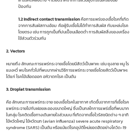
ป้องกัน
1.2 Indirect contact transmission
คือการแพร่ของเชื้อโรคที่เกิด
จากการสัมผัสทางอ้อม คือผู้รับเชื้อไม่ได้ทำการสัมผัส กับแหล่งโรค
โดยตรง เช่น การถูกเข็มที่ปนเปื้อนเลือดตำ การสัมผัสสิ่งของเครื่อง
ใช้ส่วนตัวร่วมกัน
2. Vectors
หมายถึง ลักษณะการแพร่กระจายเชื้อโดยมีสัตว์เป็นพาหะ เช่น ยุงลาย หนู ไร
แมงหวี่ พบโรคทั่วไปที่พบมากผ่านวิธีการแพร่กระจายเชื่อโดยสัตว์เป็นพาหะ
ได้แก่ โรคไข้เลือดออก อหิวาตกโรค เป็นต้น
3. Droplet transmission
คือ ลักษณะการแพร่กระจาย ของเชื้อโรคในอากาศ เกิดขึ้นจากการที่เชื้อโรค
แพร่กระจายไปกับฝอยละอองขนาดใหญ่ ซึ่งเป็นกลไกการแพร่เชื้อที่พบมาก
ในกลุ่ม โรคติดเชื้อทางเดินหายใจส่วนบน ที่เกิดจากเชื้อไวรัสชนิดต่าง ๆ อาทิ
ไข้หวัดใหญ่ ไข้หวัดนก (avian influenza) severe acute respiratory
syndrome (SARS) เป็นต้น หรือแม้แต่โรคอุบัติใหม่ยอดฮิตอย่างโควิด-19