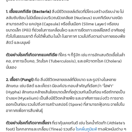
1. เชื้อแบคทีเรีย (Bacteria)
สิ่งมีชีวิตเซลล์เดียวที่มีโครงสร้างเรียบง่าย ไม่
สลับซับซ้อน ไม่มีเยื่อแบ่งบริเวณนิวเคลียส (Nucleus) แบคทีเรียบางชนิด
สามารถสร้าง แคปซูล (Capsule) หรือชั้นเมือก (Slime Layer) หรือขน
ขนาดเล็ก (Pili) ที่ช่วยในการเคลื่อนไหว และการยึดเกาะเซลล์โฮสต์ อาศัยอยู่
ทั่วไปในธรรมชาติ ทั้งใต้พื้นดิน ในน้ำ ในอากาศ รวมไปถึงตามร่างกายของพืช
สัตว์ และมนุษย์
ตัวอย่างโรคที่เกิดจากแบคทีเรีย
ที่ใคร ๆ ก็รู้จัก เช่น การอักเสบติดเชื้อในลำ
คอ, อาการเจ็บคอ, วัณโรค (Tuberculosis), และอหิวาตกโรค (Cholera)
นั่นเอง
2. เชื้อรา (Fungi)
คือ สิ่งมีชีวิตหลายเซลล์ที่มีขนาด และรูปร่างในหลาย
ลักษณะ เช่น ยีสต์ และเห็ดรา มีองค์ประกอบสำคัญที่เรียกว่า “ไฮฟา”
(Hypha) ลักษณะคล้ายเส้นใยขนาดเล็กที่อยู่รวมกันเป็นก้อน หรือถักทอเป็น
ร่างแห (Mycelium) เป็นสิ่งมีชีวิตคล้ายพืช และอาศัยการแบ่งตัว การขาด
ออกเป็นท่อน รวมไปถึงการสร้างสปอร์ (Spore) ที่สามารถฟุ้งกระจายไปใน
อากาศเพื่อการสืบพันธุ์
ตัวอย่างโรคที่เกิดจากเชื้อรา
ที่เราคุ้นเคยกันดี เช่น โรคน้ำกัดเท้า (Athlete’s
foot) โรคกลากและเกลื้อน (Tinea) รวมถึง
โรคผื่นภูมิแพ้
ทางผิวหนังต่าง ๆ