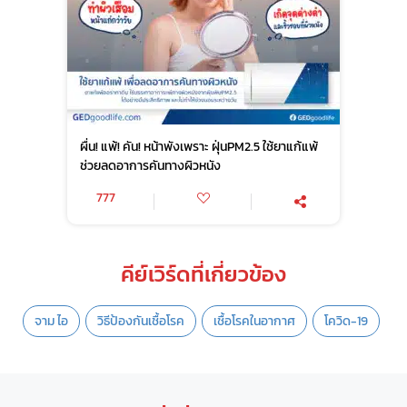
ผื่น! แพ้! คัน! หน้าพังเพราะ ฝุ่นPM2.5 ใช้ยาแก้แพ้
ช่วยลดอาการคันทางผิวหนัง
777
คีย์เวิร์ดที่เกี่ยวข้อง
จาม ไอ
วิธีป้องกันเชื้อโรค
เชื้อโรคในอากาศ
โควิด-19