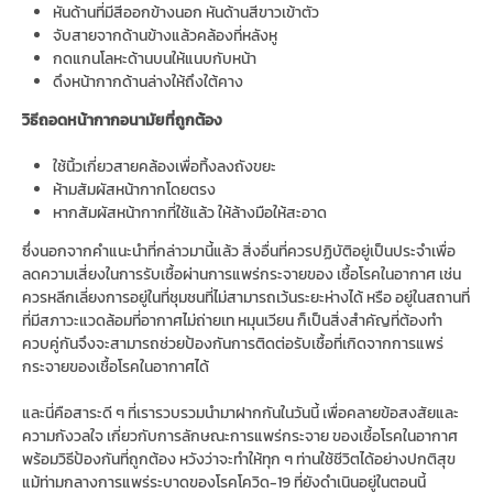
หันด้านที่มีสีออกข้างนอก หันด้านสีขาวเข้าตัว
จับสายจากด้านข้างแล้วคล้องที่หลังหู
กดแกนโลหะด้านบนให้แนบกับหน้า
ดึงหน้ากากด้านล่างให้ถึงใต้คาง
วิธีถอดหน้ากากอนามัยที่ถูกต้อง
ใช้นิ้วเกี่ยวสายคล้องเพื่อทิ้งลงถังขยะ
ห้ามสัมผัสหน้ากากโดยตรง
หากสัมผัสหน้ากากที่ใช้แล้ว ให้ล้างมือให้สะอาด
ซึ่งนอกจากคำแนะนำที่กล่าวมานี้แล้ว สิ่งอื่นที่ควรปฏิบัติอยู่เป็นประจำเพื่อ
ลดความเสี่ยงในการรับเชื้อผ่านการแพร่กระจายของ เชื้อโรคในอากาศ เช่น
ควรหลีกเลี่ยงการอยู่ในที่ชุมชนที่ไม่สามารถเว้นระยะห่างได้ หรือ อยู่ในสถานที่
ที่มีสภาวะแวดล้อมที่อากาศไม่ถ่ายเท หมุนเวียน ก็เป็นสิ่งสำคัญที่ต้องทำ
ควบคู่กันจึงจะสามารถช่วยป้องกันการติดต่อรับเชื้อที่เกิดจากการแพร่
กระจายของเชื้อโรคในอากาศได้
และนี่คือสาระดี ๆ ที่เรารวบรวมนำมาฝากกันในวันนี้ เพื่อคลายข้อสงสัยและ
ความกังวลใจ เกี่ยวกับการลักษณะการแพร่กระจาย ของเชื้อโรคในอากาศ
พร้อมวิธีป้องกันที่ถูกต้อง หวังว่าจะทำให้ทุก ๆ ท่านใช้ชีวิตได้อย่างปกติสุข
แม้ท่ามกลางการแพร่ระบาดของโรคโควิด-19 ที่ยังดำเนินอยู่ในตอนนี้