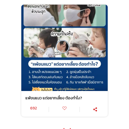
แพ้ขนแมว แต่อยากเลี้ยง ต้องทำไง?
692