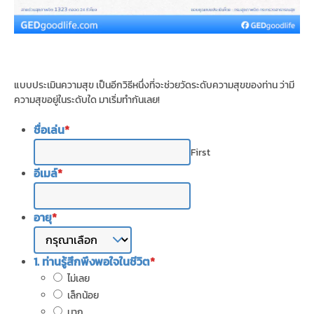
แบบประเมินความสุข เป็นอีกวิธีหนึ่งที่จะช่วยวัดระดับความสุขของท่าน ว่ามี
ความสุขอยู่ในระดับใด มาเริ่มทำกันเลย!
ชื่อเล่น
*
First
อีเมล์
*
อายุ
*
1. ท่านรู้สึกพึงพอใจในชีวิต
*
ไม่เลย
เล็กน้อย
มาก