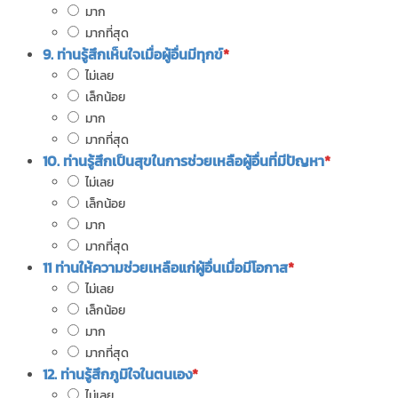
มาก
มากที่สุด
9. ท่านรู้สึกเห็นใจเมื่อผู้อื่นมีทุกข์
*
ไม่เลย
เล็กน้อย
มาก
มากที่สุด
10. ท่านรู้สึกเป็นสุขในการช่วยเหลือผู้อื่นที่มีปัญหา
*
ไม่เลย
เล็กน้อย
มาก
มากที่สุด
11 ท่านให้ความช่วยเหลือแก่ผู้อื่นเมื่อมีโอกาส
*
ไม่เลย
เล็กน้อย
มาก
มากที่สุด
12. ท่านรู้สึกภูมิใจในตนเอง
*
ไม่เลย