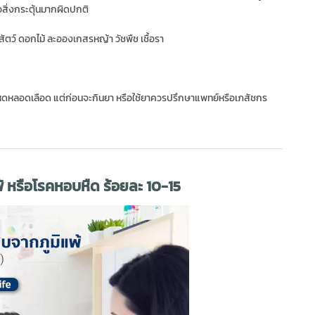
่อสิ่งกระตุ้นมากผิดปกติ
ัตว์ ดอกไม้ ละอองเกสรหญ้า วัชพืช เชื้อรา
ดหลอดเลือด แต่ก่อนจะกินยา หรือใช้ยาควรปรึกษาแพทย์หรือเภสัชกร
้ หรือโรคหอบหืด ร้อยละ 10-15