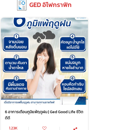
GED อิโฟกราฟิก
6 อาการเตือนภูมิแพ้ฤดูฝน | Ged Good Life ชีวิต
ดีดี
1.23K