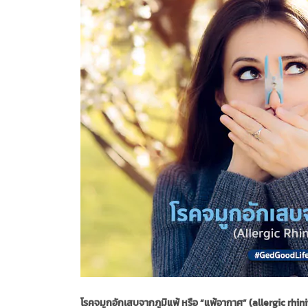
โรคจมูกอักเสบจากภูมิแพ้ หรือ “แพ้อากาศ” (allergic rhini