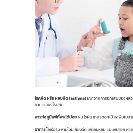
โรคหืด หรือ หอบหืด (asthma)
เกิดจากการอักเสบของหลอดลมเ
อาการของโรคหืด
สารก่อภูมิแพ้ที่พบได้บ่อย
ฝุ่น ไรฝุ่น เกสรดอกไม้ มลพิษในอาก
อาการ
ไอเรื้อรัง หายใจมีเสียงวี้ด เหนื่อยหอบ แน่นหน้าอก หา