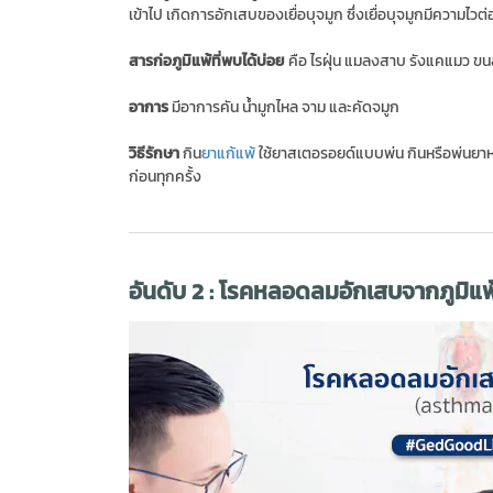
เข้าไป เกิดการอักเสบของเยื่อบุจมูก ซึ่งเยื่อบุจมูกมีความไวต
สารก่อภูมิแพ้ที่พบได้บ่อย
คือ ไรฝุ่น แมลงสาบ รังแคแมว ขนส
อาการ
มีอาการคัน น้ำมูกไหล จาม และคัดจมูก
วิธีรักษา
กิน
ยาแก้แพ้
ใช้ยาสเตอรอยด์แบบพ่น กินหรือพ่นยาห
ก่อนทุกครั้ง
อันดับ 2 : โรคหลอดลมอักเสบจากภูมิแพ