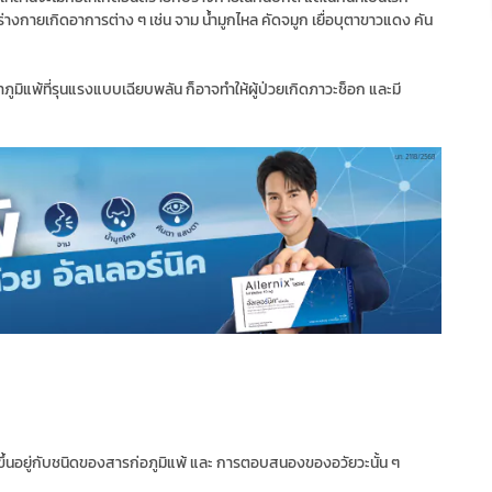
ร่างกายเกิดอาการต่าง ๆ เช่น จาม น้ำมูกไหล คัดจมูก เยื่อบุตาขาวแดง คัน
ยาภูมิแพ้ที่รุนแรงแบบเฉียบพลัน ก็อาจทำให้ผู้ป่วยเกิดภาวะช็อก และมี
น ขึ้นอยู่กับชนิดของสารก่อภูมิแพ้ และ การตอบสนองของอวัยวะนั้น ๆ