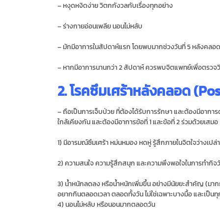
– หงุดหงิดง่าย วิตกกังวลกับเรื่องทุกอย่าง
– ร่างกายอ่อนเพลีย นอนไม่หลับ
– มักมีอาการในสัปดาห์แรก โดยพบมากช่วงวันที่ 5 หลังคลอ
– หากมีอาการนานกว่า 2 สัปดาห์ ควรพบจิตแพทย์เพื่อตรวจวิ
2. โรคซึมเศร้าหลังคลอด (P
– ถือเป็นการเจ็บป่วย ที่ต้องได้รับการรักษา และต้องมีอาการด
ใกล้เคียงกัน และต้องมีอาการข้อที่ 1 และข้อที่ 2 ร่วมด้วยเสมอ
1) มีอารมณ์ซึมเศร้า หม่นหมอง หดหู่ รู้สึกภายในจิตใจว่
2) ความสนใจ ความรู้สึกสนุก และความพึงพอใจในการทำกิจว
3) น้ำหนักลดลง หรือน้ำหนักเพิ่มขึ้น อย่างมีนัยยะสำคัญ (ม
อยากกินตลอดเวลา ตลอดทั้งวัน ไม่ใช่เฉพาะบางมื้อ และเป็นทุ
4) นอนไม่หลับ หรือนอนมากตลอดวัน