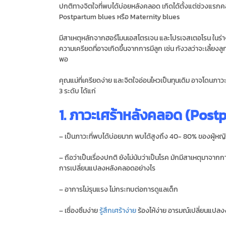
ปกติทางจิตใจที่พบได้บ่อยหลังคลอด เกิดได้ตั้งแต่ช่วงแรกคล
Postpartum blues หรือ Maternity blues
มีสาเหตุหลักจากฮอร์โมนเอสโตรเจน และโปรเจสเตอโรน ในร
ความเครียดที่อาจเกิดขึ้นจากการมีลูก เช่น กังวลว่าจะเลี้ยง
พอ
คุณแม่ที่เครียดง่าย และจิตใจอ่อนไหวเป็นทุนเดิม อาจโดนภาวะ
3 ระดับ ได้แก่
1. ภาวะเศร้าหลังคลอด (Post
– เป็นภาวะที่พบได้บ่อยมาก พบได้สูงถึง 40- 80% ของผู้ห
– ถือว่าเป็นเรื่องปกติ ยังไม่นับว่าเป็นโรค มักมีสาเหตุมาจาก
การเปลี่ยนแปลงหลังคลอดอย่างไร
– อาการไม่รุนแรง ไม่กระทบต่อการดูแลเด็ก
– เซื่องซึมง่าย
รู้สึกเศร้าง่าย
ร้องไห้ง่าย อารมณ์เปลี่ยนแปลง