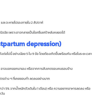
ด และจะหายไปเองภายใน 2 สัปดาห์
นิจฉัย เพราะอาจกลายเป็นโรคซึมเศร้าหลังคลอดได้
ostpartum depression)
ังต่อไปนี้ อย่างน้อย 5 ใน 9 ข้อ โดยต้องเกิดขึ้นพร้อมกัน หรือในระยะเวลา
างเปล่า อาจบอกออกมาเอง หรือจากการสังเกตของคนรอบข้าง
ัตรต่าง ๆ ที่เคยชอบทำ ลดลงอย่างมาก
ากกว่า 5% จากน้ำหนักตัวเดิมใน 1 เดือน) หรือ ความอยากอาหารลดลง หรือ
กวัน