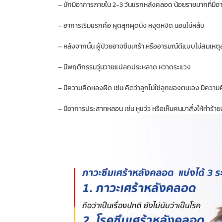
– มักมีอาการภายใน 2-3 วันแรกหลังคลอด น้อยรายมากที่มีอ
– อาการเริ่มแรกคือ ผุดลุกผุดนั่ง หงุดหงิด นอนไม่หลับ
– หลังจากนั้น ผู้ป่วยอาจซึมเศร้า หรืออารมณ์ดีแบบไม่สมเห
– มีพฤติกรรมวุ่นวายแปลกประหลาด หวาดระแวง
– มีความคิดหลงผิด เช่น คิดว่าลูกไม่ใช่ลูกของตนเอง มีควา
– มีอาการประสาทหลอน เช่น หูแว่ว หรือเห็นคนมาสั่งให้ทำร้าย