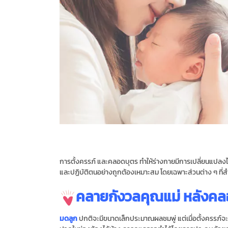
การตั้งครรภ์ และคลอดบุตร ทําให้ร่างกายมีการเปลี่ยนแปลงได
และปฏิบัติตนอย่างถูกต้องเหมาะสม โดยเฉพาะส่วนต่าง ๆ ที
คลายกังวลคุณแม่ หลังค
มดลูก
ปกติจะมีขนาดเล็กประมาณผลชมพู่ แต่เมื่อตั้งครรภ์