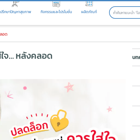
ปรึกษาปัญหาสุขภาพ
กิจกรรมและโปรโมชั่น
ผลิตภัณฑ์
ใจ… หลังคลอด
งคลอด
ใส่ใจ… หลังคลอด
บทค