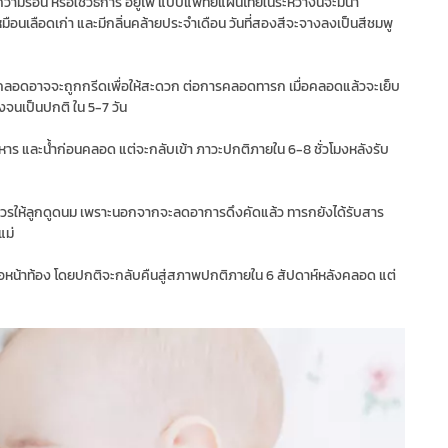
ร้อน หรือใช้วิธีการ อยู่ไฟ แบบแพทย์แผนไทยในระหว่างนี้จะมีน้ํา
นเลือดเก่า และมีกลิ่นคล้ายประจําเดือน วันที่สองสีจะจางลงเป็นสีชมพู
ารคลอดอาจจะถูกกรีดเพื่อให้สะดวก ต่อการคลอดทารก เมื่อคลอดแล้วจะเย็บ
งจนเป็นปกติ ใน 5-7 วัน
าร และน้ําก่อนคลอด แต่จะกลับเข้า ภาวะปกติภายใน 6-8 ชั่วโมงหลังรับ
ควรให้ลูกดูดนม เพราะนอกจากจะลดอาการดึงคัดแล้ว ทารกยังได้รับสาร
แม่
อหน้าท้อง โดยปกติจะกลับคืนสู่สภาพปกติภายใน 6 สัปดาห์หลังคลอด แต่