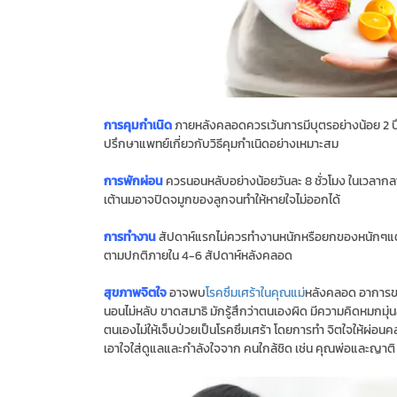
การคุมกําเนิด
ภายหลังคลอดควรเว้นการมีบุตรอย่างน้อย 2 ปี
ปรึกษาแพทย์เกี่ยวกับวิธีคุมกําเนิดอย่างเหมาะสม
การพักผ่อน
ควรนอนหลับอย่างน้อยวันละ 8 ชั่วโมง ในเวลากล
เต้านมอาจปิดจมูกของลูกจนทําให้หายใจไม่ออกได้
การทํางาน
สัปดาห์แรกไม่ควรทํางานหนักหรือยกของหนักๆแต่ส
ตามปกติภายใน 4-6 สัปดาห์หลังคลอด
สุขภาพจิตใจ
อาจพบ
โรคซึมเศร้าในคุณแม่
หลังคลอด อาการของโร
นอนไม่หลับ ขาดสมาธิ มักรู้สึกว่าตนเองผิด มีความคิดหมกมุ
ตนเองไม่ให้เจ็บป่วยเป็นโรคซึมเศร้า โดยการทํา จิตใจให้ผ่อนค
เอาใจใส่ดูแลและกําลังใจจาก คนใกล้ชิด เช่น คุณพ่อและญาติ เป