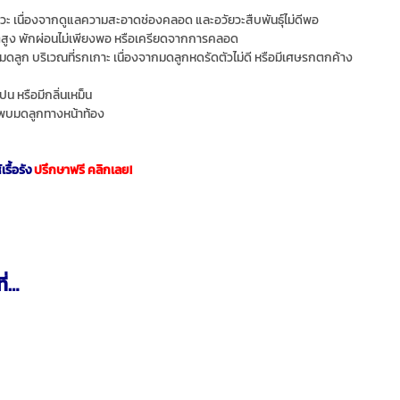
ะ เนื่องจากดูแลความสะอาดช่องคลอด และอวัยวะสืบพันธุ์ไม่ดีพอ
สูง พักผ่อนไม่เพียงพอ หรือเครียดจากการคลอด
ูก บริเวณที่รกเกาะ เนื่องจากมดลูกหดรัดตัวไม่ดี หรือมีเศษรกตกค้าง
น หรือมีกลิ่นเหม็น
าพบมดลูกทางหน้าท้อง
รื้อรัง
ปรึกษาฟรี คลิกเลย!
ี่…