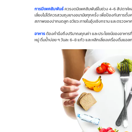
การมีเพศสัมพันธ์
ควรงดมีเพศสัมพันธ์ในช่วง 4-6 สัปดาห์ห
เลี่ยงไม่ได้ควรสวมถุงยางอนามัยทุกครั้ง เพื่อป้องกันการต
สภาพของปากมดลูก อวัยวะภายในอุ้งเชิงกราน และตรวจหาควา
อาหาร
ต้องคํานึงถึงปริมาณคุณค่า และประโยชน์ของอาหารที
หมู่ ดื่มน้ําบ่อย ๆ วันละ 6-8 แก้ว และหลีกเลี่ยงเครื่องดื่มแ