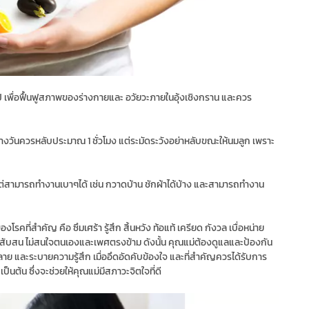
 เพื่อฟื้นฟูสภาพของร่างกายและ อวัยวะภายในอุ้งเชิงกราน และควร
างวันควรหลับประมาณ 1 ชั่วโมง แต่ระมัดระวังอย่าหลับขณะให้นมลูก เพราะ
ามารถทํางานเบาๆได้ เช่น กวาดบ้าน ชักผ้าได้บ้าง และสามารถทํางาน
คที่สําคัญ คือ ซึมเศร้า รู้สึก สิ้นหวัง ท้อแท้ เครียด กังวล เบื่อหน่าย
่นสับสน ไม่สนใจตนเองและเพศตรงข้าม ดังนั้น คุณแม่ต้องดูแลและป้องกัน
ลาย และระบายความรู้สึก เมื่ออึดอัดคับข้องใจ และที่สําคัญควรได้รับการ
็นต้น ซึ่งจะช่วยให้คุณแม่มีสภาวะจิตใจที่ดี