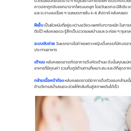
ปวดในช่องท้องได้บ้าง การดูแลอาจทําได้โดยการประคบด้วยความ
คาวปลาถูกขับออกมาจากโพรงมดลูก โดยวันแรกจะมีสีเข้ม เหมือ
และจะจางลงเรื่อย ๆ จนหมดภายใน 4-6 สัปดาห์ หลังคลอด
ฝีเย็บ
เป็นผิวหนังที่อยู่ระหว่างอวัยวะเพศกับทวารหนัก ในก
ติดไว้ หลังคลอดจะรู้สึกเจ็บปวดแผลบ้างและจะค่อย ๆ ทุเลาล
ระบบขับถ่าย
วันแรกอาจไม่ถ่ายเพราะหญิงตั้งครรภ์มักงดอาห
ประทานอาหาร
เต้านม
หลังคลอดอาจเกิดอาการดึงคัดเต้านม ดังนั้นคุณแม่
อาหารที่มีคุณค่า รวมทั้งภูมิต้านทานที่เหมาะสม และดีที่สุดจาก
กล้ามเนื้อหน้าท้อง
หลังคลอดอาจมีอาการดึงตัวของกล้ามเนื้
ถ้าบริหารสม่ําเสมอจะช่วยให้กลับคืนสู่สภาพเดิมได้เร็ว