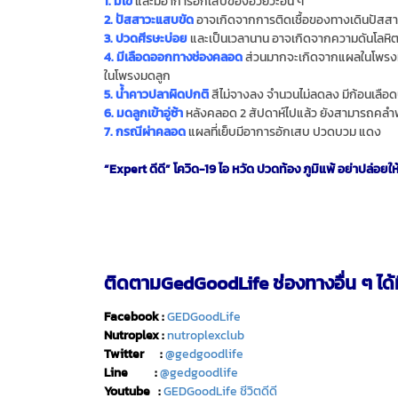
1. มีไข้
และมีอาการอักเสบของอวัยวะอื่น ๆ
2. ปัสสาวะแสบขัด
อาจเกิดจากการติดเชื้อของทางเดินปัสสาว
3. ปวดศีรษะบ่อย
และเป็นเวลานาน อาจเกิดจากความดันโลหิต
4. มีเลือดออกทางช่องคลอด
ส่วนมากจะเกิดจากแผลในโพรงมดล
ในโพรงมดลูก
5. น้ําคาวปลาผิดปกติ
สีไม่จางลง จํานวนไม่ลดลง มีก้อนเลือดป
6. มดลูกเข้าอู่ซ้า
หลังคลอด 2 สัปดาห์ไปแล้ว ยังสามารถคลํ
7. กรณีผ่าคลอด
แผลที่เย็บมีอาการอักเสบ ปวดบวม แดง
“Expert ดีดี” โควิด-19 ไอ หวัด ปวดท้อง ภูมิแพ้ อย่าปล่อยให้เ
ติดตามGedGoodLife ช่องทางอื่น ๆ ได้ท
Facebook :
GEDGoodLife
Nutroplex :
nutroplexclub
Twitter :
@gedgoodlife
Line :
@gedgoodlife
Youtube :
GEDGoodLife ชีวิตดีดี