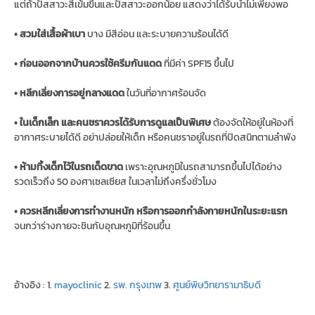
แต่ถ้าปัสสาวะสีเข้มขึ้นและปัสสาวะออกน้อย แสดงว่าได้รับน้ำไม่เพียงพอ
• สวมใส่เสื้อผ้าเบา
บาง มีสีอ่อน และระบายความร้อนได้ดี
• ก่อนออกจากบ้านควรใช้ครีมกันแดด
ที่มีค่า SPF15 ขึ้นไป
• หลีกเลี่ยงการอยู่กลางแดด
ในวันที่อากาศร้อนจัด
• ในเด็กเล็ก และคนชราควรได้รับการดูแลเป็นพิเศษ
ต้องจัดให้อยู่ในห้องที่
อากาศระบายได้ดี อย่าปล่อยให้เด็ก หรือคนชราอยู่ในรถที่ปิดสนิทตามลำพัง
• ห้ามทิ้งเด็กไว้ในรถเด็ดขาด
เพราะอุณหภูมิในรถสามารถขึ้นไปได้อย่าง
รวดเร็วถึง 50 องศาเซลเซียส ในเวลาไม่ถึงครึ่งชั่วโมง
• ควรหลีกเลี่ยงการทำงานหนัก หรือการออกกำลังกายหนักในระยะแรก
จนกว่าร่างกายจะชินกับอุณหภูมิที่ร้อนขึ้น
อ้างอิง : 1.
mayoclinic
2.
รพ. กรุงเทพ
3.
ศูนย์พิษวิทยารามาธิบดี