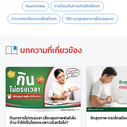
heatstroke
การป้องกันการเกิดฮีทสโตรก
ภาวะแทรกซ้อนจากฮีทสโตรก
วิธีการปฐมพยาบาลโรคลมแดด
บทความที่เกี่ยวข้อง
กินอาหารไม่ตรงเวลา เสี่ยงสุขภาพพังยังไง
รักสุขภาพ กรดไหลย้อน
บ้าง ทำให้เป็นโรคกระเพาะจริงหรือไม่?