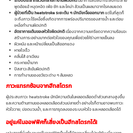
ระบบประสาทส่วนกลางทำงานผิดปกติ
มีอาการสับสน กระสับกระส่าย
พูดอ้อแอ้ หงุดหงิด เพ้อ ชัก และโคม่า ล้วนเป็นผลมาจากโรคลมแดด
ผู้ป่วยที่เป็น heatstroke ระยะต้น ๆ มักมีเหงื่อออกมาก
แต่ในที่สุดก็
จะถึงภาวะไร้เหงื่อซึ่งเกิดจากการพร่องปริมาตรของสารน้ำ และต่อม
เหงื่อทำงานผิดปกติ
อัตราการเต้นของหัวใจผิดปกติ
เนื่องจากความเครียดจากความร้อนจะ
สร้างภาระอย่างมากต่อหัวใจของคุณเพื่อช่วยให้ร่างกายเย็นลง
ผิวหนัง และหน้าเปลี่ยนเป็นสีออกแดง
หายใจเร็ว
คลื่นไส้ อาเจียน
กระหายน้ำมาก
ปัสสาวะสีเข้มผิดปกติ
การทำงานของอวัยวะต่าง ๆ ล้มเหลว
ภาวะแทรกซ้อนจากฮีทสโตรก
ผู้ประสบภาวะ heatstroke มักมีความดันในหลอดเลือดดำส่วนกลางสูงขึ้น
และความต้านทานของหลอดเลือดส่วนปลายต่ำ อย่างไรก็ตามอาจพบภาวะ
หัวใจวาย, ปอดบวมน้ำ, และการทรุดลงของระบบหัวใจ และหลอดเลือดได้
อยู่แค่ในออฟฟิศก็เสี่ยงเป็นฮีทสโตรกได้!
หนุ่มสาวที่นั่งทำงานอยู่ในออฟฟิศเย็นฉ่ำก็มีความเสี่ยงไม่แพ้กัน เนื่องจาก