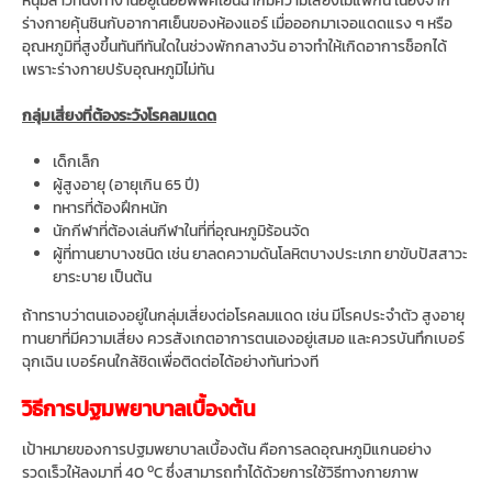
ร่างกายคุ้นชินกับอากาศเย็นของห้องแอร์ เมื่อออกมาเจอแดดแรง ๆ หรือ
อุณหภูมิที่สูงขึ้นทันทีทันใดในช่วงพักกลางวัน อาจทำให้เกิดอาการช็อกได้
เพราะร่างกายปรับอุณหภูมิไม่ทัน
กลุ่มเสี่ยงที่ต้องระวังโรคลมแดด
เด็กเล็ก
ผู้สูงอายุ (อายุเกิน 65 ปี)
ทหารที่ต้องฝึกหนัก
นักกีฬาที่ต้องเล่นกีฬาในที่ที่อุณหภูมิร้อนจัด
ผู้ที่ทานยาบางชนิด เช่น ยาลดความดันโลหิตบางประเภท ยาขับปัสสาวะ
ยาระบาย เป็นต้น
ถ้าทราบว่าตนเองอยู่ในกลุ่มเสี่ยงต่อโรคลมแดด เช่น มีโรคประจำตัว สูงอายุ
ทานยาที่มีความเสี่ยง ควรสังเกตอาการตนเองอยู่เสมอ และควรบันทึกเบอร์
ฉุกเฉิน เบอร์คนใกล้ชิดเพื่อติดต่อได้อย่างทันท่วงที
วิธีการปฐมพยาบาลเบื้องต้น
เป้าหมายของการปฐมพยาบาลเบื้องต้น คือการลดอุณหภูมิแกนอย่าง
o
รวดเร็วให้ลงมาที่ 40
C ซึ่งสามารถทำได้ด้วยการใช้วิธีทางกายภาพ