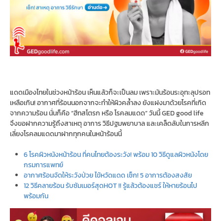
แดดเมืองไทยในช่วงหน้าร้อน เห็นแล้วก็จะเป็นลม เพราะมันร้อนระอุทะลุปรอท
เหลือเกิน! อากาศที่ร้อนนอกจากจะทำให้ผิวคล้ำลง ยังแฝงมาด้วยโรคที่เกิด
จากความร้อน นั่นก็คือ “ฮีทสโตรก หรือ โรคลมแดด” วันนี้ GED good life
จึงขอฝากความรู้ถึงสาเหตุ อาการ วิธีปฐมพยาบาล และเคล็ดลับในการหลีก
เลี่ยงโรคลมแดดมาฝากทุกคนในหน้าร้อนนี้
6 โรคผิวหนังหน้าร้อน ที่คนไทยต้องระวัง! พร้อม 10 วิธีดูแลผิวหนังโดย
กรมการแพทย์
อากาศร้อนจัดให้ระวังป่วย ไข้หวัดแดด เช็ก! 5 อาการต้องสงสัย
12 วิธีคลายร้อน รับซัมเมอร์สุดHOT !! รู้แล้วต้องแชร์ ให้หายร้อนไป
พร้อมกัน