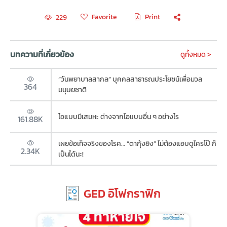
Favorite
Print
229
บทความที่เกี่ยวข้อง
ดูทั้งหมด >
“วันพยาบาลสากล” บุคคลสาธารณประโยชน์เพื่อมวล
364
มนุษยชาติ
ไอแบบมีเสมหะ ต่างจากไอแบบอื่น ๆ อย่างไร
161.88K
เผยข้อเท็จจริงของโรค… “ตากุ้งยิง” ไม่ต้องแอบดูใครโป๊ ก็
2.34K
เป็นได้นะ!
GED อิโฟกราฟิก