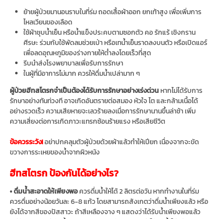
ย้ายผู้ป่วยมานอนราบในที่ร่ม ถอดเสื้อผ้าออก ยกเท้าสูง เพื่อเพิ่มการ
ไหลเวียนของเลือด
ใช้ผ้าชุบน้ำเย็น หรือน้ำแข็งประคบตามซอกตัว คอ รักแร้ เชิงกราน
ศีรษะ ร่วมกับใช้พัดลมช่วยเป่า หรือเทน้ำเย็นราดลงบนตัว หรือเปิดแอร์
เพื่อลดอุณหภูมิของร่างกายให้ต่ำลงโดยเร็วที่สุด
รีบนำส่งโรงพยาบาลเพื่อรับการรักษา
ในผู้ที่มีอาการไม่มาก ควรให้ดื่มน้ำเปล่ามาก ๆ
ผู้ป่วยฮีทสโตรกจำเป็นต้องได้รับการรักษาอย่างเร่งด่วน
หากไม่ได้รับการ
รักษาอย่างทันท่วงที อาจเกิดอันตรายต่อสมอง หัวใจ ไต และกล้ามเนื้อได้
อย่างรวดเร็ว ความเสียหายจะเลวร้ายลงเมื่อการรักษานานขึ้นล่าช้า เพิ่ม
ความเสี่ยงต่อการเกิดภาวะแทรกซ้อนร้ายแรง หรือเสียชีวิต
ข้อควรระวัง!
อย่าปกคลุมตัวผู้ป่วยด้วยผ้าแล้วทำให้เปียก เนื่องจากจะขัด
ขวางการระเหยของน้ำจากผิวหนัง
ฮีทสโตรก ป้องกันได้อย่างไร?
• ดื่มน้ำสะอาดให้เพียงพอ
ควรดื่มน้ำให้ได้ 2 ลิตรต่อวัน หากทำงานในที่ร่ม
ควรดื่มอย่างน้อยวันละ 6-8 แก้ว โดยสามารถสังเกตว่าดื่มน้ำเพียงแล้ว หรือ
ยังได้จากสีของปัสสาวะ ถ้าสีเหลืองจาง ๆ แสดงว่าได้รับน้ำเพียงพอแล้ว