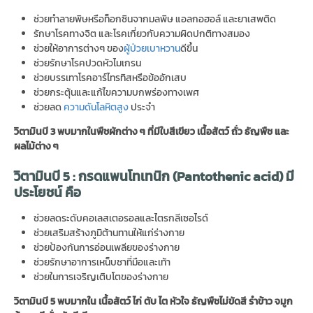
ช่วยทำลายพิษหรือท็อกซินจากมลพิษ แอลกอฮอล์ และยาเสพติด
รักษาโรคทางจิต และโรคเกี่ยวกับความผิดปกติทางสมอง
ช่วยให้อาการต่างๆ ของ
ผู้ป่วยเบาหวาน
ดีขึ้น
ช่วยรักษาโรคปวดหัวไมเกรน
ช่วยบรรเทาโรคอาร์ไทรทิสหรือข้ออักเสบ
ช่วยกระตุ้นและแก้ไขความบกพร่องทางเพศ
ช่วยลด
ความดันโลหิตสูง
ประจำ
วิตามินบี 3 พบมากในพืชผักต่าง ๆ ที่มีใบสีเขียว เนื้อสัตว์ ถั่ว ธัญพืช และ
ผลไม้ต่าง ๆ
วิตามินบี 5 : กรดแพนโทเทนิก (Pantothenic acid)
มี
ประโยชน์ คือ
ช่วยลดระดับคอเลสเตอรอลและไตรกลีเซอไรด์
ช่วยเสริมสร้างภูมิต้านทานให้แก่ร่างกาย
ช่วยป้องกันการอ่อนเพลียของร่างกาย
ช่วยรักษาอาการเหน็บชาที่มือและเท้า
ช่วยในการเจริญเติบโตของร่างกาย
วิตามินบี 5 พบมากใน เนื้อสัตว์ ไก่ ตับ ไต หัวใจ ธัญพืชไม่ขัดสี รำข้าว จมูก