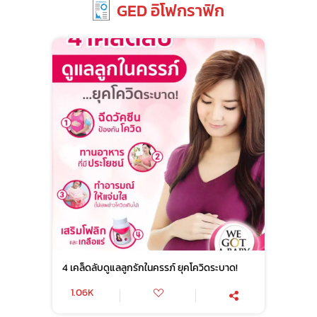
GED อิโฟกราฟิก
4 เคล็ดลับดูแลลูกรักในครรภ์ ยุคโควิดระบาด!
1.06K