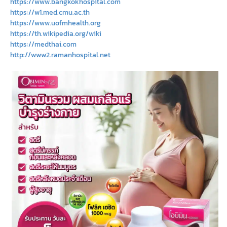
https://www.bangkokhospital.com
https://w1.med.cmu.ac.th
https://www.uofmhealth.org
https://th.wikipedia.org/wiki
https://medthai.com
http://www2.ramanhospital.net