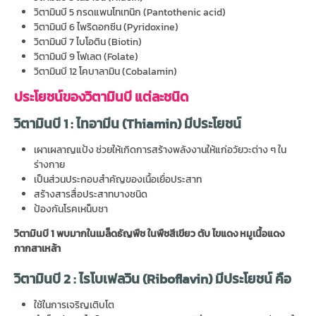
วิตามินบี 5 กรดแพนโทเทนิก (Pantothenic acid)
วิตามินบี 6 ไพริดอกซีน (Pyridoxine)
วิตามินบี 7 ไบโอติน (Biotin)
วิตามินบี 9 โฟเลต (Folate)
วิตามินบี 12 โคบาลามิน (Cobalamin)
ประโยชน์ของวิตามินบี แต่ละชนิด
วิตามินบี 1 : ไทอามีน (Thiamin)
มีประโยชน์
เผาเผลาญแป้ง ช่วยให้เกิดการสร้างพลังงานให้แก่อวัยวะต่าง ๆ ใน
ร่างกาย
เป็นส่วนประกอบสำคัญของเนื้อเยื่อประสาท
สร้างสารสื่อประสาทบางชนิด
ป้องกันโรคเหน็บชา
วิตามินบี 1 พบมากในเมล็ดธัญพืช ในพืชสีเขียว ตับ ไขแดง หมูเนื้อแดง
กากสาเหล้า
วิตามินบี 2 : ไรโบเฟลวิน (Riboflavin)
มีประโยชน์ คือ
ใช้ในการเจริญเติบโต