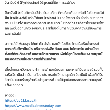
วิตามินบี 6 (Pyridoxine) ให้คุณแม่ที่มีอาการแพ้ท้อง
วิตามินบี 9
เป็น วิตามินบีสำหรับคนท้อง ที่คนท้องคุ้นเคยกันดี ในชื่อ
กรดโฟ
ลิก (Folic Acid)
หรือ
โฟเลต (Folate)
นั่นเอง โฟเลต คือ คือชื่อเรียกของวิ
ตามินบี 9 ที่ได้รับจากอาหารตามธรรมชาติ ในช่วงตั้งครรภ์ควรได้รับกรดโฟ
ลิก เพื่อป้องกันภาวะหลอดประสาทไม่ปิดในทารก ช่วยลดความเสี่ยงพิการ
แต่กำเนิดได้
อาหารที่มีโฟเลตสูง ได้แก่ ถั่ว น้ำส้ม และผักใบเขียว โดยเมื่อเริ่มตั้งครรภ์
ควรเสริม วิตามินบี 9 หรือ กรดโฟลิก วันละ 400 ไมโครกรัม อย่างน้อย
ตั้งแต่ก่อนตั้งครรภ์ จนครบไตรมาสแรก เพื่อให้ลูกน้อยแข็งแรง สมบูรณ์
และลดความเสี่ยงพิการแต่กำเนิดด้วย
เมื่อตั้งครรภ์จึงควรไปฝากครรภ์ และรับประทานอาหารที่มีประโยชน์ รวมทั้ง
เสริม วิตามินสำหรับคนท้อง เช่น กรดโฟลิก ธาตุเหล็ก วิตามินบี เพื่อให้ได้รับ
วิตามิน และแร่ธาตุสำหรับบำรุงครรภ์ และให้ลูกน้อยคลอดออกมาสมบูรณ์
แข็งแรงที่สุด
อ้างอิง :
https://ag2.kku.ac.th
https://www.medicalnewstoday.com