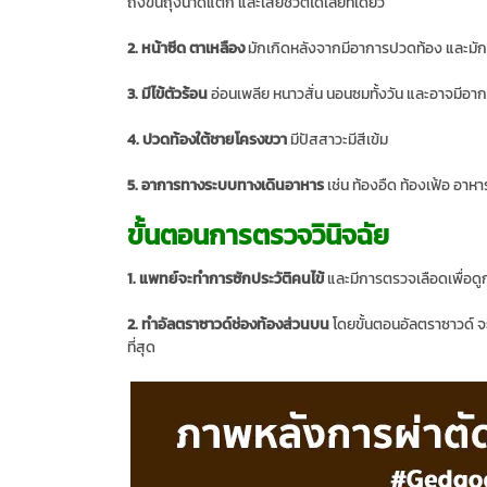
ถึงขั้นถุงน้ำดีแตก และเสียชีวิตได้เลยทีเดียว
2. หน้าซีด ตาเหลือง
มักเกิดหลังจากมีอาการปวดท้อง และมัก
3. มีไข้ตัวร้อน
อ่อนเพลีย หนาวสั่น นอนซมทั้งวัน และอาจมีอา
4. ปวดท้องใต้ชายโครงขวา
มีปัสสาวะมีสีเข้ม
5. อาการทางระบบทางเดินอาหาร
เช่น ท้องอืด ท้องเฟ้อ อาหา
ขั้นตอนการตรวจวินิจฉัย
1. แพทย์จะทำการซักประวัติคนไข้
และมีการตรวจเลือดเพื่อด
2. ทำอัลตราซาวด์ช่องท้องส่วนบน
โดยขั้นตอนอัลตราซาวด์ จะเห็
ที่สุด