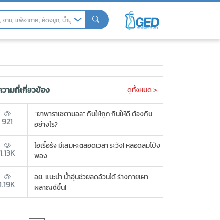
ี”
วามที่เกี่ยวข้อง
ดูทั้งหมด >
“ยาพาราเซตามอล” กินให้ถูก กินให้ดี ต้องกิน
921
อย่างไร?
ไอเรื้อรัง มีเสมหะตลอดเวลา ระวัง! หลอดลมโป่ง
1.13K
พอง
อย. แนะนำ น้ำอุ่นช่วยลดอ้วนได้ ร่างกายเผา
1.19K
ผลาญดีขึ้น!