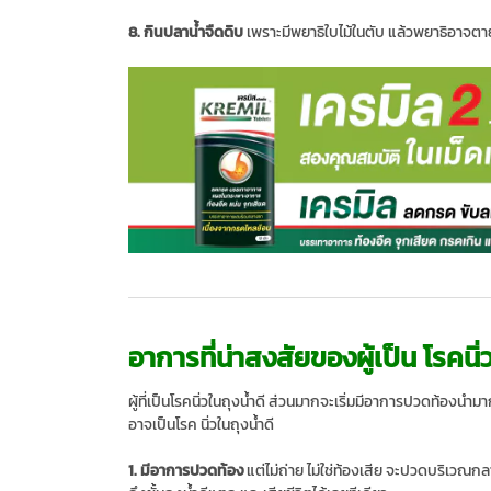
8. กินปลาน้ำจืดดิบ
เพราะมีพยาธิใบไม้ในตับ แล้วพยาธิอาจตายใ
อาการที่น่าสงสัยของผู้เป็น โรคนิ่ว
ผู้ที่เป็นโรคนิ่วในถุงน้ำดี ส่วนมากจะเริ่มมีอาการปวดท้องน
อาจเป็นโรค นิ่วในถุงน้ำดี
1. มีอาการปวดท้อง
แต่ไม่ถ่าย ไม่ใช่ท้องเสีย จะปวดบริเวณก