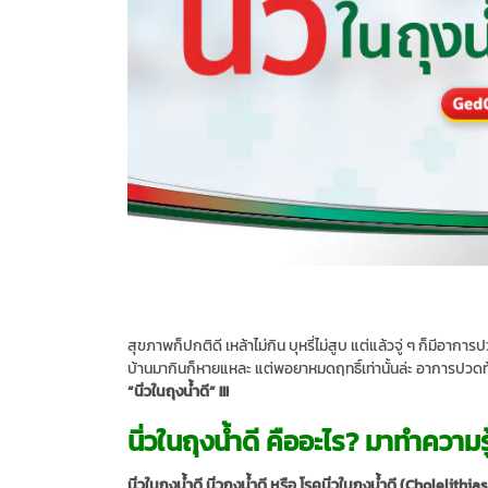
สุขภาพก็ปกติดี เหล้าไม่กิน บุหรี่ไม่สูบ แต่แล้วจู่ ๆ ก็มีอา
บ้านมากินก็หายแหละ แต่พอยาหมดฤทธิ์เท่านั้นล่ะ อาการปวดท้
“นิ่วในถุงน้ำดี” !!!
นิ่วในถุงน้ำดี คืออะไร? มาทำความรู
นิ่วในถุงน้ำดี นิ่วถุงน้ำดี หรือ โรคนิ่วในถุงน้ำดี (Cholelith