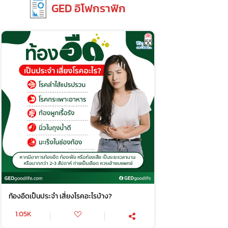
GED อิโฟกราฟิก
ท้องอืดเป็นประจำ เสี่ยงโรคอะไรบ้าง?
1.05K