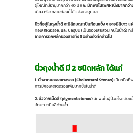
ผู้ใหญ่ที่มีอายุมากกว่า 40 ปี และ
มักพบในเพศหญิงมากกว่า
เดียว หรือ หลายก้อนก็ได้ แล้วแต่บุคคล
นิ่วที่อยู่ในถุงน้ำดี จะมีลักษณะเป็นก้อนแข็ง ๆ อาจมีสีขาว เห
คอเลสเตอรอล, และ บิลิรูบิน (เป็นของเสียส่วนเกินในน้ำดี) ที่มี
เกิดการตกผลึกของสารทั้ง 3 อย่างดังที่กล่าวไป
นิ่วถุงน้ำดี มี 2 ชนิดหลัก ได้แก่
1. นิ่วจากคอเลสเตอรอล (Cholesterol Stones)
เป็นชนิดที่
การมีคอเลสเตอรอลเพิ่มมากขึ้นในน้ำดี
2. นิ่วจากเม็ดสี (pigment stones)
มักพบในผู้ป่วยโรคตับแข็ง
ลักษณะเป็นสีดำคล้ำ