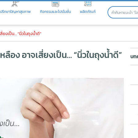
ปรึกษาปัญหาสุขภาพ
กิจกรรมและโปรโมชั่น
ผลิตภัณฑ์
ือง อาจเสี่ยงเป็น… “นิ่วในถุงน้ำด
ี่ยงเป็น… “นิ่วในถุงน้ำดี”
เหลือง อาจเสี่ยงเป็น… “นิ่วในถุงน้ำดี”
บทค