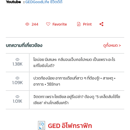
Youtube :
GEDGoodLife ชีวิตดีดี
Favorite
Print
244
บทความที่เกี่ยวข้อง
ดูทั้งหมด >
ไอบ่อย มีเสมหะ กลืนจนเจ็บคอไปหมด เป็นเพราะอะไร
1.38K
แก้ไขยังไงดี?
ปวดท้องน้อย อาการเตือนที่สาว ๆ ที่ต้องรู้! • สาเหตุ •
1.09K
อาการ • วิธีรักษา
จิตตก! เพราะโซเชียล อยู่รึเปล่า? ต้องดู “5 เคล็ดลับใช้โซ
1.01K
เชียล” ห่างไกลซึมเศร้า
GED อิโฟกราฟิก