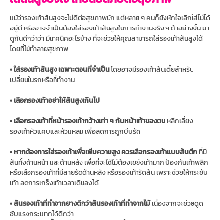
แม้ว่ารองเท้าส้นสูงจะไม่ดีต่อสุขภาพนัก แต่หลาย ๆ คนก็ยังหักใจเลิกใส่ไม่ได้
อยู่ดี หรืออาจจำเป็นต้องใส่รองเท้าส้นสูงในการทำงานจริง ๆ ถ้าอย่างงั้น มา
ดูกันดีกว่าว่า มีเทคนิคอะไรบ้าง ที่จะช่วยให้คุณสามารถใส่รองเท้าส้นสูงได้
โดยที่ไม่ทำลายสุขภาพ
• ใส่รองเท้าส้นสูง เฉพาะตอนที่จำเป็น
โดยอาจมีรองเท้าส้นเตี้ยสำหรับ
เปลี่ยนในรถหรือที่ทำงาน
• เลือกรองเท้าอย่าให้ส้นสูงเกินไป
• เลือกรองเท้าที่หน้ารองเท้ากว้างเท่า ๆ กับหน้าเท้าของตน
หลีกเลี่ยง
รองเท้าหัวแคบและหัวแหลม เพื่อลดการถูกบีบรัด
• หากต้องการใส่รองเท้าเพื่อเพิ่มความสูง ควรเลือกรองเท้าแบบส้นตึก
ที่มี
ส้นทั้งด้านหน้า และด้านหลัง เพื่อที่จะได้ไม่ต้องเขย่งเท้ามาก ป้องกันเท้าพลิก
หรือเลือกรองเท้าที่มีสายรัดด้านหลัง หรือรองเท้ารัดส้น เพราะช่วยให้กระชับ
เท้า ลดการเกร็งเท้าเวลาเดินลงได้
• ส้นรองเท้าที่ทำจากยางดีกว่าส้นรองเท้าที่ทำจากไม้
เนื่องจากจะช่วยดูด
ซับแรงกระแทกได้ดีกว่า