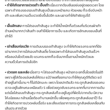
อาการเจ็บป่วยและอันตรายที่อาจเกิดขึ้นได้ จากการใส่รองเท้าส้นสูงคือ
• ทำให้เกิดอาการปวดเท้า เจ็บเท้า
เนื่องจากต้องยืนเขย่งอยู่ตลอดเวลา โดย
เฉพาะถ้าทรงของรองเท้าส้นสูงเป็นแบบหน้าแคบ หัวแหลม ก็จะยิ่งบีบหน้า
เท้า และเพิ่มความเจ็บปวดยิ่งขึ้นไปอีก และนอาจทำให้เท้าผิดรูปได้
• เอ็นอักเสบ
การใส่รองเท้าส้นสูง จะทำให้น้ำหนักทิ้งตัวลงที่บริเวณฝ่าเท้า
ด้านหน้ามากกว่าส้นเท้า จนทำให้มีอาการเจ็บ และเกิดการอักเสบของเอ็นที่
เท้าได้
• เข่าเสื่อมก่อนวัย
การเดินบนรองเท้าส้นสูง จะทำให้เกิดแรงกระแทกที่ข้อ
เข่ามากกว่าการใส่รองเท้าส้นเตี้ย โดยเฉพาะถ้าใส่รองเท้าส้นสูงเดินเร็วๆ
หรือลงบันไดด้วยแล้ว แรงกระแทกก็จะยิ่งมากขึ้นตามน้ำหนักตัวและ
ความเร็วในการเดินไปอีก
• ปวดอก และหลัง
เมื่อสาว ๆ ใส่รองเท้าส้นสูง หน้าอกจะยกขึ้นโดยอัตโนมัติ
เพราะผู้ใส่ต้องแอ่นหลังให้ตรง แม้ว่าผลที่ออกมาจะทำให้คุณดูดีทีเดียว แต่
ถ้าอยู่ในท่านี้นาน ๆ ก็ไม่ดีนักนะคะ เพราะโดยปกติแล้ว กระดูกสันหลังของคน
เราจะอยู่ในลักษณะเหมือนตัว S เพื่อช่วยดูดซับแรงกระแทกที่่มาจากการเดิน
แต่เมื่อใส่รองเท้าส้นสูง กระดูกสันหลังก็จะอยู่ในรูปที่ผิดไปจากเดิม มีความ
โค้งน้อยลง กล้ามเนื้อต้องทำงานหนักขึ้น เพื่อพยุงกระดูกสันหลังเอาไว้ จึง
ทำให้เกิดอาการปวดหลังเรื้อรัง และเสี่ยงต่ออาการกระดูกสันหลังเคลื่อนทับ
เส้นประสาทด้วย