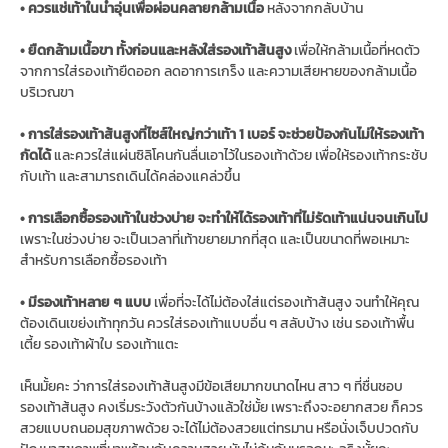
• ควรแช่เท้าในน้ำอุ่นเพื่อผ่อนคลายกล้ามเนื้อ
หลังจากกลับบ้าน
• ยืดกล้ามเนื้อขา ทั้งก่อนและหลังใส่รองเท้าส้นสูง
เพื่อให้กล้ามเนื้อที่หดตัว
จากการใส่รองเท้ายืดออก ลดอาการเกร็ง และความเสียหายของกล้ามเนื้อ
บริเวณขา
• การใส่รองเท้าส้นสูงที่ไซส์ใหญ่กว่าเท้า 1 เบอร์ จะช่วยป้องกันไม่ให้รองเท้า
กัดได้
และควรใส่แผ่นซิลิโคนกันลื่นเอาไว้ในรองเท้าด้วย เพื่อให้รองเท้ากระชับ
กับเท้า และสามารถเดินได้คล่องแคล่วขึ้น
• การเลือกซื้อรองเท้าในช่วงบ่าย จะทำให้ได้รองเท้าที่ไม่รัดเท้าแน่นจนเกินไป
เพราะในช่วงบ่าย จะเป็นเวลาที่เท้าขยายมากที่สุด และเป็นขนาดที่พอเหมาะ
สำหรับการเลือกซื้อรองเท้า
• มีรองเท้าหลาย ๆ แบบ
เพื่อที่จะได้ไม่ต้องใส่แต่รองเท้าส้นสูง จนทำให้คุณ
ต้องเดินเขย่งเท้าทุกวัน ควรใส่รองเท้าแบบอื่น ๆ สลับบ้าง เช่น รองเท้าพื้น
เตี้ย รองเท้าผ้าใบ รองเท้าแตะ
เห็นมั้ยคะ ว่าการใส่รองเท้าส้นสูงมีข้อเสียมากขนาดไหน สาว ๆ ที่ชื่นชอบ
รองเท้าส้นสูง คงเริ่มระวังตัวกันบ้างแล้วใช่มั้ย เพราะถึงจะอยากสวย ก็ควร
สวยแบบถนอมสุขภาพด้วย จะได้ไม่ต้องสวยแต่ทรมาน หรือนั่งเจ็บปวดกับ