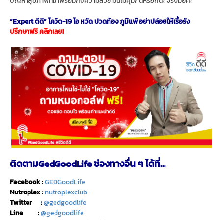
ปัญหาสุขภาพที่มาพร้อมกับความสวย มันไม่คุ้มกันหรอกนะ จริงมั้ยคะ
“Expert ดีดี” โควิด-19 ไอ หวัด ปวดท้อง ภูมิแพ้ อย่าปล่อยให้เรื้อรัง
ปรึกษาฟรี คลิกเลย!
ติดตามGedGoodLife ช่องทางอื่น ๆ ได้ที่…
Facebook :
GEDGoodLife
Nutroplex :
nutroplexclub
Twitter :
@gedgoodlife
Line :
@gedgoodlife