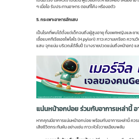
ๆ เมื่อไอ รับประทานอาหาร ตอนที่โค้ง หรืองอตัว
5. กระเพาะอาหารอักเสบ
เป็นโรคที่พบได้ตั้งแต่เด็กจนถึงผู้สูงอายุ ทั้งเพศหญิงและ
เชื้อแบคทีเรียเอชไพโลไร (H.pylori) ภาวะความเครียด ความวิ
แสบ จุกแน่น บริเวณใต้ลิ้นปี่ (บางรายปวดแน่นถึงหน้าอก) และ
แน่นหน้าอกบ่อย ร่วมกับอาการเหล่านี้
หากคุณมีอาการแน่นหน้าอกบ่อย พร้อมกับอาการเหล่านี้ ควร
เสียชีวิตกระทันหัน อย่างเช่น ภาวะหัวใจวายเฉียบพลัน