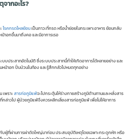
หตุจากอะไร?
อะ
โรคกรดไหลย้อน
เป็นภาวะที่กรด หรือน้ำย่อยในกระเพาะอาหาร ย้อนกลับ
หน้าอกขึ้นมาถึงคอ และมีอาการเรอ
ระบบประสาทอัตโนมัติ ซึ่งระบบประสาทนี้ทำให้เกิดอาการได้หลายอย่าง และ
่นหน้าอก ปั่นป่วนในท้อง และรู้สึกกลัวไปหมดทุกอย่าง
ัน เพราะ
สารก่อภูมิแพ้
จะไปกระตุ้นให้ร่างกายสร้างภูมิต้านทานและหลั่งสาร
ล่าวไป ผู้ป่วยภูมิแพ้จึงควรหลีกเลี่ยงสารก่อภูมิแพ้ เพื่อไม่ให้อาการ
เกิดกับผู้ที่ผ่านการผ่าตัดใหญ่มาก่อน ประสบอุบัติเหตุโดยเฉพาะกระดูกหัก หรือ
อ เจ็บหน้าอก หรือแน่นหน้าอก ผู้ป่วยอาจมีอาการแย่ลงในขณะที่หายใจเข้าลึก