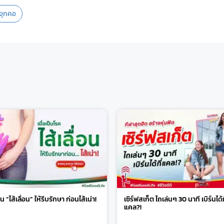
จุกคอ
ป็น “ไส้เลื่อน” ให้รีบรักษา ก่อนไส้เน่า!
เซิร์ฟสเก็ต ไถเล่นๆ 30 นาที เบิร์นได้ก
แคล?!