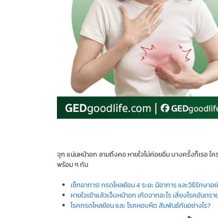
จุก แน่นหน้าอก ลามถึงคอ หายใจไม่ค่อยอิ่ม บางครั้งก็เรอ ใค
พร้อม ๆ กัน
เช็กอาการ! กรดไหลย้อน 4 ระยะ มีอาการ และวิธีรักษาอย
หายใจเข้าแล้วเจ็บหน้าอก เกิดจากอะไร เสี่ยงโรคอันตรา
โรคกรดไหลย้อน และ โรคหอบหืด สัมพันธ์กันอย่างไร?