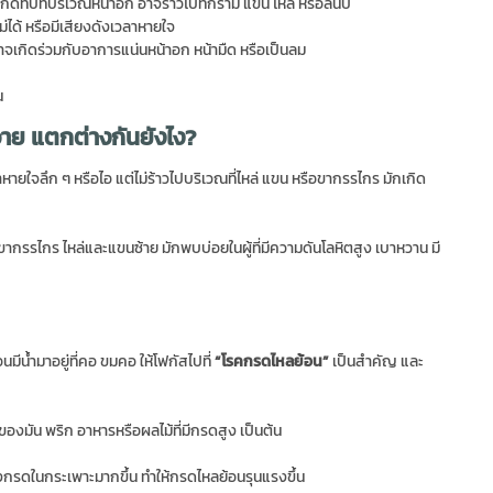
ถุกดทับที่บริเวณหน้าอก อาจร้าวไปที่กราม แขน ไหล่ หรือลิ้นปี่
่ได้ หรือมีเสียงดังเวลาหายใจ
าจเกิดร่วมกับอาการแน่นหน้าอก หน้ามืด หรือเป็นลม
น
าย แตกต่างกันยังไง?
ายใจลึก ๆ หรือไอ แต่ไม่ร้าวไปบริเวณที่ไหล่ แขน หรือขากรรไกร มักเกิด
 ขากรรไกร ไหล่และแขนซ้าย มักพบบ่อยในผู้ที่มีความดันโลหิตสูง เบาหวาน มี
อนมีน้ำมาอยู่ที่คอ ขมคอ ให้โฟกัสไปที่
“โรคกรดไหลย้อน”
เป็นสำคัญ และ
องมัน พริก อาหารหรือผลไม้ที่มีกรดสูง เป็นต้น
่งกรดในกระเพาะมากขึ้น ทำให้กรดไหลย้อนรุนแรงขึ้น