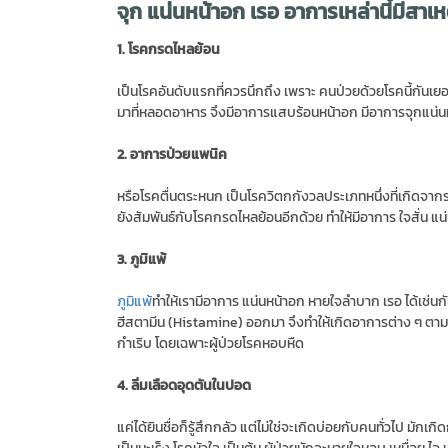
จุก แน่นหน้าอก เรอ อาการเหล่านี้มีสาเ
1. โรคกรดไหลย้อน
เป็นโรคอันดับแรกที่ควรนึกถึง เพราะ คนป่วยด้วยโรคนี้กันเย
มาที่หลอดอาหาร จึงมีอาการแสบร้อนหน้าอก มีอาการจุกแน่น
2. อาการป่วยแพนิค
หรือโรคตื่นตระหนก เป็นโรควิตกกังวลประเภทหนึ่งที่เกิดจาก
ยังสัมพันธ์กับโรคกรดไหลย้อนอีกด้วย ทำให้มีอาการ ใจสั่น แน
3. ภูมิแพ้
ภูมิแพ้
ทำให้เรามีอาการ แน่นหน้าอก หายใจลำบาก เรอ ได้เช่นก
ฮีสตามีน (Histamine) ออกมา จึงทำให้เกิดอาการต่าง ๆ ตามที่ก
กำเริบ โดยเฉพาะผู้ป่วยโรคหอบหืด
4. ลิ่มเลือดอุดตันในปอด
แค่ได้ยินชื่อก็รู้สึกกลัว แต่ไม่ใช่จะเกิดบ่อยกับคนทั่วไป มัก
เป็นมะเร็ง โรคหัวใจ เป็นต้น ผู้ป่วยมักจะหายใจหอบ เหนื่อย ไ