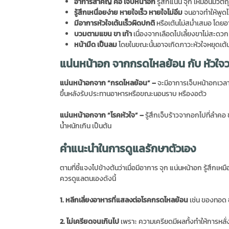
อาการสำคัญ คือ เจ็บหน้าอก
รู้สึกแน่น จุก เหมือนมีวัต
รู้สึกเหนื่อยง่าย หายใจเร็ว
หายใจไม่อิ่ม
จนอาจทำให้พูดไม
มีอาการหัวใจเต้นเร็วผิดปกติ
หรือเต้นไม่สม่ำเสมอ โดยอ
บวมตามแขน ขา เท้า
เนื่องจากเลือดไปเลี้ยงขาไม่สะดวก
หน้ามืด เป็นลม
โดยในขณะนั้นอาจเกิดภาวะหัวใจหยุดเต้
แน่นหน้าอก จากกรดไหลย้อน กับ หัวใจว
แน่นหน้าอกจาก “กรดไหลย้อน” –
จะมีอาการเจ็บหน้าอกเวลาห
ขึ้นหลังรับประทานอาหารหรือขณะนอนราบ หรืองอตัว
แน่นหน้าอกจาก “โรคหัวใจ” –
รู้สึกเจ็บร้าวจากอกไปที่ลำคอ
น้ำหนักเกิน เป็นต้น
คำแนะนำในการดูแลรักษาตัวเอง
ตามที่ชี้แจงไปข้างต้นว่าเมื่อมีอาการ จุก แน่นหน้าอก รู้สึกเหมื
ควรดูแลตนเองดังนี้
1. หลีกเลี่ยงอาหารที่แสลงต่อโรคกรดไหลย้อน
เช่น ของทอด ข
2. ไม่เครียดจนเกินไป
เพราะ ความเครียดมีผลทั้งทำให้การหลั