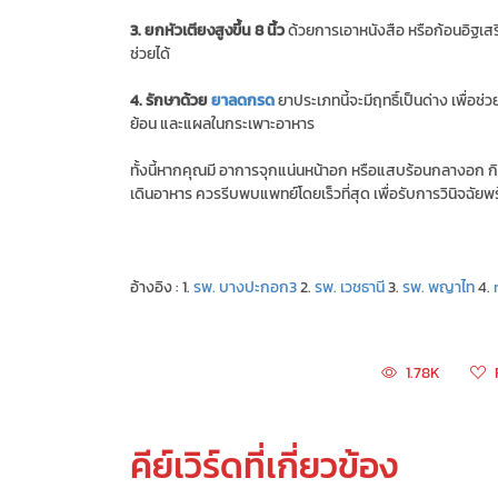
3. ยกหัวเตียงสูงขึ้น 8 นิ้ว
ด้วยการเอาหนังสือ หรือก้อนอิฐเสร
ช่วยได้
4. รักษาด้วย
ยาลดกรด
ยาประเภทนี้จะมีฤทธิ์เป็นด่าง เพื่อ
ย้อน และแผลในกระเพาะอาหาร
ทั้งนี้หากคุณมี อาการจุกแน่นหน้าอก หรือแสบร้อนกลางอก กิ
เดินอาหาร ควรรีบพบแพทย์โดยเร็วที่สุด เพื่อรับการวินิจฉัยพ
อ้างอิง : 1.
รพ. บางปะกอก3
2.
รพ. เวชธานี
3.
รพ. พญาไท
4.
1.78K
คีย์เวิร์ดที่เกี่ยวข้อง