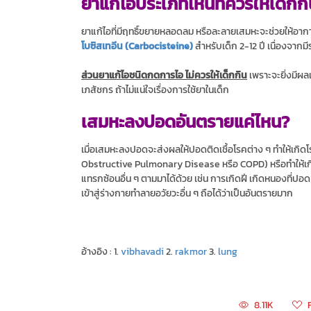
ยาแก้ไอประเภทไหนที่ควรให้เด็กก
ยาแก้ไอที่มีฤทธิ์ขยายหลอดลม หรือละลายเสมหะจะช่วยให้อาการ
โบซิสเทอีน (Carbocisteine)
สำหรับเด็ก 2-12 ปี เนื่องจากมี
ส่วนยาแก้ไอชนิดกดการไอ ไม่ควรให้เด็กกิน
เพราะจะยิ่งมีผล
เภสัชกร ถ้าไม่แน่ใจเรื่องการใช้ยาในเด็ก
เสมหะลงปอดอันตรายแค่ไหน?
เมื่อเสมหะลงปอดจะส่งผลให้ปอดติดเชื้อโรคต่าง ๆ ทำให้เกิด
Obstructive Pulmonary Disease หรือ COPD) หรือทำให้เกิด
แทรกซ้อนอื่น ๆ ตามมาได้ด้วย เช่น การเกิดฝี เกิดหนองที่ป
เข้าสู่ร่างกายทำลายอวัยวะอื่น ๆ ถือได้ว่าเป็นอันตรายมาก
อ้างอิง : 1.
vibhavadi
2.
rakmor
3.
lung
8.11K