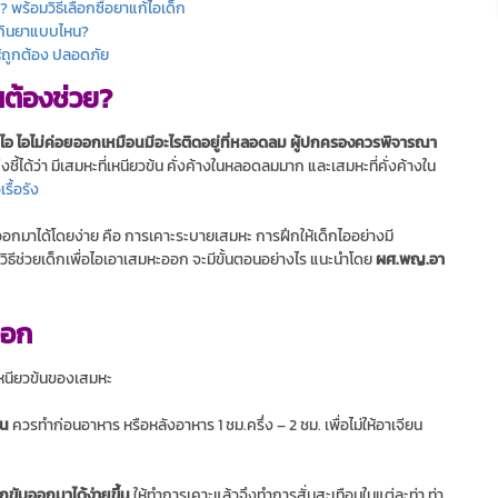
พร้อมวิธีเลือกซื้อยาแก้ไอเด็ก
กกินยาแบบไหน?
ห้ถูกต้อง ปลอดภัย
นต้องช่วย?
ไอ ไอไม่ค่อยออกเหมือนมีอะไรติดอยู่ที่หลอดลม ผู้ปกครองควรพิจารณา
ชี้ได้ว่า มีเสมหะที่เหนียวข้น คั่งค้างในหลอดลมมาก และเสมหะที่คั่งค้างใน
เรื้อรัง
หะออกมาได้โดยง่าย คือ การเคาะระบายเสมหะ การฝึกให้เด็กไออย่างมี
 วิธีช่วยเด็กเพื่อไอเอาเสมหะออก จะมีขั้นตอนอย่างไร แนะนำโดย
ผศ.พญ.อา
ออก
หนียวข้นของเสมหะ
อน
ควรทำก่อนอาหาร หรือหลังอาหาร 1 ชม.ครึ่ง – 2 ชม. เพื่อไม่ให้อาเจียน
กขับออกมาได้ง่ายขึ้น
ให้ทำการเคาะแล้วจึงทำการสั่นสะเทือนในแต่ละท่า ท่า