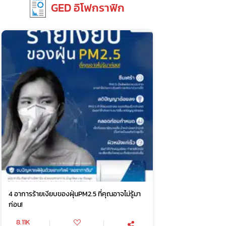
GED อิโฟกราฟิก
4 อาการร้ายเงียบของฝุ่นPM2.5 ที่คุณอาจไม่รู้มา
ก่อน!
8.11K