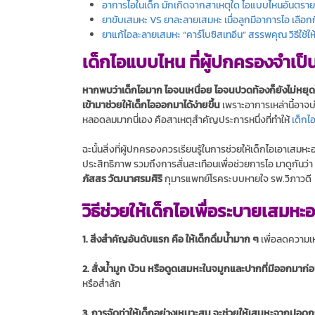
อาการไอในเด็ก มักเกิดจากสาเหตุใด ไอแบบไหนอันตราย? 
ยาขับเสมหะ VS ยาละลายเสมหะ เมื่อลูกมีอาการไอ เลือ
ยาแก้ไอละลายเสมหะ “คาร์โบซิสเทอีน” สรรพคุณ วิธีใช้ใ
เด็กไอแบบไหน ที่ผู้ปกครองจำเป็
หากพบว่าเด็กไอมาก ไอจนเหนื่อย ไอจนปวดท้องก็ยังไม่หยุด
เข้ามาช่วยให้เด็กไอออกมาได้ง่ายขึ้น
เพราะอาการเหล่านี้อาจบ่ง
หลอดลมมากนี่เอง คือสาเหตุสำคัญประการหนึ่งที่ทำให้
เด็กไอ
ฉะนั้นสิ่งที่ผู้ปกครองควรเรียนรู้ในการช่วยให้เด็กไอเอาเสม
ประสิทธิภาพ รวมถึงการสั่นสะเทือนเพื่อช่วยการไอ มาดูกันว่า
ภัสสร วัฒนาศรมศิริ
กุมารแพทย์โรคระบบหายใจ รพ.วิภาวดี
วิธีช่วยให้เด็กไอเพื่อระบายเสมหะ
1. สิ่งสำคัญอันดับแรก คือ ให้เด็กดื่มน้ำมาก ๆ
เพื่อลดความเ
2. สั่งน้ำมูก บ้วน หรือดูดเสมหะในจมูกและปากที่มีออกมาก่
หรือสำลัก
3. การจัดท่าให้เด็กอย่างเหมาะสม จะช่วยให้เสมหะจากปอดถู