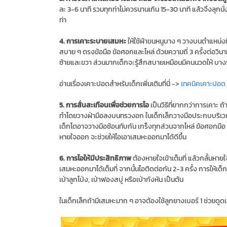
ละ 3-6 นาที รวมทุกท่าไม่ควรนานเกิน 15-30 นาที แล้วจึงลุกนั่ง
ท่า
4. การเคาะระบายเสมหะ
ให้ใช้ผ้าขนหนูบาง ๆ วางบนตำแหน่งท
สบาย ๆ ตรงข้อมือ ข้อศอกและไหล่ ด้วยความถี่ 3 ครั้งต่อวินาท
ซ้ายและขวา ส่วนมากเด็กจะรู้สึกสบายเหมือนมีคนนวดให้ 
อ่านเรื่องเคาะปอดสำหรับเด็กเพิ่มเติมที่นี่ ->
เทคนิคเคาะปอด 
5. การสั่นสะเทือนเพื่อช่วยการไอ
เป็นวิธีที่ยากกว่าการเคาะ ถ
ทำโดยวางฝ่ามือลงบนทรวงอก ในเด็กเล็กวางมือประกบบริเวณด้า
เด็กโตอาจวางมือซ้อนทับกัน เกร็งทุกส่วนจากไหล่ ข้อศอกมือ
หายใจออก จะช่วยให้ไอเอาเสมหะออกมาได้ดีขึ้น
6. การไอให้มีประสิทธิภาพ
ต้องหายใจเข้าเต็มที่ แล้วกลั้นหาย
เสมหะออกมาได้เต็มที่ จากนั้นไอติดต่อกัน 2-3 ครั้ง การให้เด็
เป่าลูกโป่ง, เป่าฟองสบู่ หรือเป่ากังหัน เป็นต้น
ในเด็กเล็กถ้ามีเสมหะมาก ๆ อาจต้องใช้ลูกยางเบอร์ 1 ช่วย