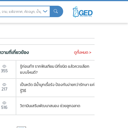
ลงปอด
วามที่เกี่ยวข้อง
ดูทั้งหมด >
รู้ก่อนทำ! รากฟันเทียม มีกี่ชนิด แล้วควรเลือก
355
แบบไหนดี?
เป็นหวัด มีน้ำมูกเรื้อรัง ป้องกันง่ายกว่ารักษา แค่
217
รู้วิธี
วิตามินเสริมพัฒนาสมอง ช่วยลูกฉลาด
516