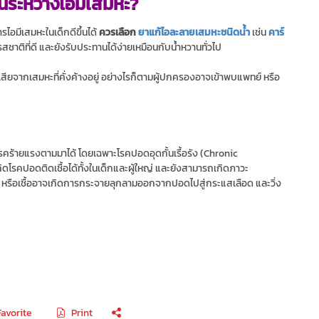
ินระหว่างไอมีเสมหะ?
ไอมีเสมหะในเด็กดีขึ้นได้
ควรเลือก
ยาแก้ไอละลายเสมหะชนิดน้ำ
เช่น
คาร์
รสชาติที่ดี และยังรับประทานได้ง่ายเหมือนกับน้ำหวานทั่วไป
เสียจากเสมหะที่คั่งค้างอยู่ อย่างไรก็ตามผู้ปกครองอาจเข้าพบแพทย์ หรือ
โรคร้ายแรงตามมาได้ โดยเฉพาะโรคปอดอุดกั้นเรื้อรัง (Chronic
โรคปอดติดเชื้อได้ทั้งในเด็กและผู้ใหญ่ และยังสามารถเกิดภาวะ
อด หรือเชื้ออาจเกิดการกระจายลุกลามออกจากปอดไปสู่กระแสเลือด และวิ่ง
Favorite
Print