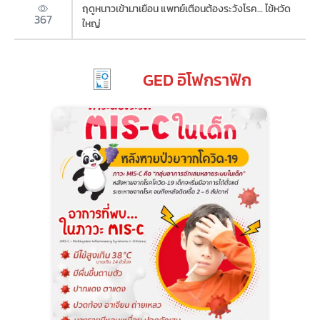
ฤดูหนาวเข้ามาเยือน แพทย์เตือนต้องระวังโรค… ไข้หวัด
367
ใหญ่
GED อิโฟกราฟิก