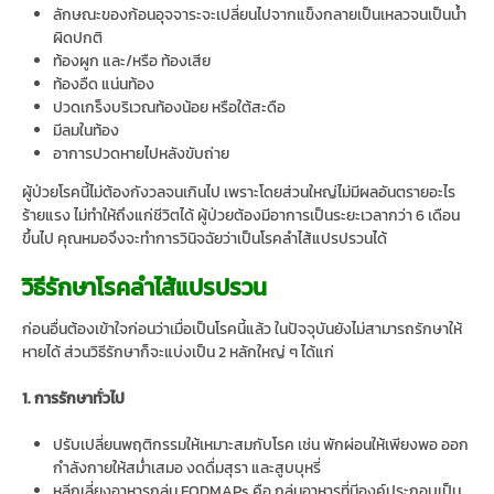
ลักษณะของก้อนอุจจาระจะเปลี่ยนไปจากแข็งกลายเป็นเหลวจนเป็นน้ำ
ผิดปกติ
ท้องผูก และ/หรือ ท้องเสีย
ท้องอืด แน่นท้อง
ปวดเกร็งบริเวณท้องน้อย หรือใต้สะดือ
มีลมในท้อง
อาการปวดหายไปหลังขับถ่าย
ผู้ป่วยโรคนี้ไม่ต้องกังวลจนเกินไป เพราะโดยส่วนใหญ่ไม่มีผลอันตรายอะไร
ร้ายแรง ไม่ทำให้ถึงแก่ชีวิตได้ ผู้ป่วยต้องมีอาการเป็นระยะเวลากว่า 6 เดือน
ขึ้นไป คุณหมอจึงจะทำการวินิจฉัยว่าเป็นโรคลำไส้แปรปรวนได้
วิธีรักษาโรคลำไส้แปรปรวน
ก่อนอื่นต้องเข้าใจก่อนว่าเมื่อเป็นโรคนี้แล้ว ในปัจจุบันยังไม่สามารถรักษาให้
หายได้ ส่วนวิธีรักษาก็จะแบ่งเป็น 2 หลักใหญ่ ๆ ได้แก่
1. การรักษาทั่วไป
ปรับเปลี่ยนพฤติกรรมให้เหมาะสมกับโรค เช่น พักผ่อนให้เพียงพอ ออก
กำลังกายให้สม่ำเสมอ งดดื่มสุรา และสูบบุหรี่
หลีกเลี่ยงอาหารกลุ่ม FODMAPs คือ กลุ่มอาหารที่มีองค์ประกอบเป็น