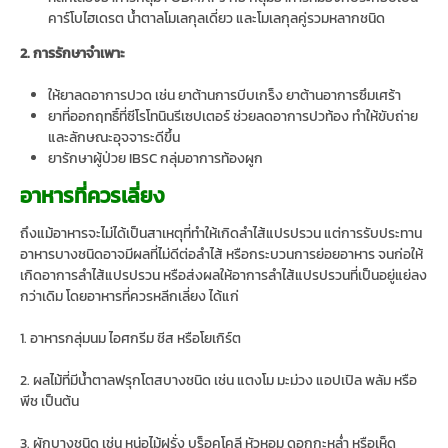
คาร์โบไฮเดรต น้ำตาลโมเลกุลเดี่ยว และโมเลกุลคู่รวมหลากชนิด
2. การรักษาจำเพาะ
ให้ยาลดอาการปวด เช่น ยาต้านการบีบเกร็ง ยาต้านอาการซึมเศร้า
ยาที่ออกฤทธิ์ที่ซีโรโทนินรีเซปเตอร์ ช่วยลดอาการปวท้อง ทำให้ขับถ่าย
และลักษณะอุจจาระดีขึ้น
ยารักษาผู้ป่วย IBSC กลุ่มอาการท้องผูก
อาหารที่ควรเลี่ยง
ถึงแม้อาหารจะไม่ได้เป็นสาเหตุที่ทำให้เกิดลำไส้แปรปรวน แต่การรับประทาน
อาหารบางชนิดอาจมีผลที่ไม่ดีต่อลำไส้ หรือกระบวนการย่อยอาหาร จนก่อให้
เกิดอาการลำไส้แปรปรวน หรือส่งผลให้อาการลำไส้แปรปรวนที่เป็นอยู่แย่ลง
กว่าเดิม โดยอาหารที่ควรหลีกเลี่ยง ได้แก่
1. อาหารกลุ่มนม ไอศกรีม ชีส หรือโยเกิร์ต
2. ผลไม้ที่มีน้ำตาลฟรุกโตสบางชนิด เช่น แตงโม มะม่วง แอปเปิล พลัม หรือ
พีช เป็นต้น
3. ผักบางชนิด เช่น หน่อไม้ฝรั่ง บร็อคโคลี หัวหอม ดอกกะหล่ำ หรือเห็ด