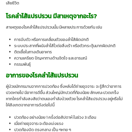
เสียชีวิต
โรคลำไส้แปรปรวน มีสาเหตุจากอะไร?
สาเหตุของโรคลำไส้แปรปรวนนั้น มีหลายประการด้วยกัน เช่น
การบีบตัว หรือการเคลื่อนตัวของลำไส้ผิดปกติ
ระบบประสาทที่ผนังลำไส้ไวต่อสิ่งเร้า หรือตัวกระตุ้นมากผิดปกติ
ติดเชื้อในทางเดินอาหาร
ความเครียด ปัญหาทางด้านจิตใจ และอารมณ์
กรรมพันธุ์
อาการของโรคลำไส้แปรปรวน
ผู้ป่วยมักทรมานจากการปวดท้อง ซึ่งหลังได้ถ่ายอุจจาระ จะรู้สึกว่าอาการ
ปวดหายไป มีอาการดีขึ้น ส่วนใหญ่มักปวดที่ท้องน้อย ลักษณะปวดเกร็ง
หากใครกำลังสงสัยว่าตนเองกำลังป่วยด้วย โรคลำไส้แปรปรวน อยู่หรือไม่
ให้สังเกตจากอาการดังต่อไปนี้
ปวดท้อง อย่างน้อย 1 ครั้งต่อสัปดาห์ ในช่วง 3 เดือน
เมื่อถ่ายอุจจาระจะต้องเบ่งแรง
ปวดท้องบิด ตรงกลาง เป็น ๆหาย ๆ