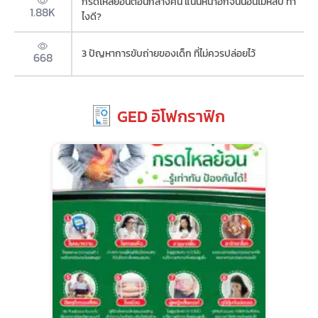
กรดไหลย้อนตอนกลางคืน แน่นหน้าอกจนนอนไม่หลับ ทำ
1.88K
ไงดี?
3 ปัญหาการขับถ่ายของเด็ก ที่ไม่ควรปล่อยไว้
668
GED อิโฟกราฟิก