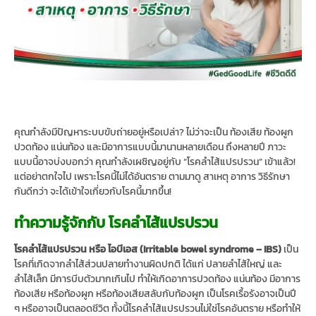
คุณกำลังมีปัญหาระบบขับถ่ายอยู่หรือเปล่า? ไม่ว่าจะเป็น ท้องเสีย ท้องผูก
ปวดท้อง แน่นท้อง และมีอาการแบบนี้มานานหลายเดือน ถึงหลายปี ภาวะ
แบบนี้อาจบ่งบอกว่า คุณกำลังเผชิญอยู่กับ “โรคลำไส้แปรปรวน” เข้าแล้ว!
แต่อย่าตกใจไป เพราะโรคนี้ไม่ได้อันตราย ตามมาดู สาเหตุ อาการ วิธีรักษา
กันดีกว่า จะได้เข้าใจเกี่ยวกับโรคนี้มากขึ้น!
ทำความรู้จักกับ โรคลำไส้แปรปรวน
โรคลำไส้แปรปรวน หรือ ไอบีเอส (Irritable bowel syndrome – IBS)
เป็น
โรคที่เกิดจากลำไส้ส่วนปลายทำงานผิดปกติ ได้แก่ ปลายลำไส้ใหญ่ และ
ลำไส้เล็ก มีการบีบตัวมากเกินไป ทำให้เกิดอาการปวดท้อง แน่นท้อง มีอาการ
ท้องเสีย หรือท้องผูก หรือท้องเสียสลับกับท้องผูก เป็นโรคเรื้อรังอาจเป็นปี
ๆ หรืออาจเป็นตลอดชีวิต ทั้งนี้โรคลำไส้แปรปรวนไม่ใช่โรคอันตราย หรือทำให้