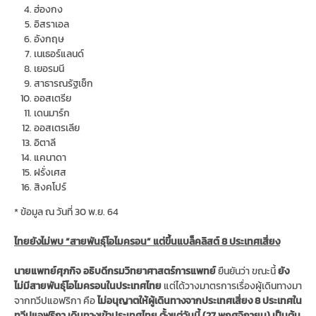
ฮ่องกง
อิสราเอล
อังกฤษ
เนเธอร์แลนด์
เยอรมนี
สาธารณรัฐเช็ก
ออสเตรีย
เดนมาร์ก
ออสเตรเลีย
อิตาลี
แคนาดา
ฝรั่งเศส
สิงคโปร์
* ข้อมูล ณ วันที่ 30 พ.ย. 64
ไทยยังไม่พบ “สายพันธุ์โอไมครอน” แต่ขึ้นแบล็คลิสต์ 8 ประเทศเสี่ยง
นายแพทย์ศุภกิจ อธิบดีกรมวิทยาศาสตร์การแพทย์
ยืนยันว่า ขณะนี้
ยัง
ไม่มีสายพันธุ์โอไมครอนในประเทศไทย
แต่ได้วางมาตรการเรื่องผู้เดินทางมา
จากทวีปแอฟริกา คือ
ไม่อนุญาตให้ผู้เดินทางจากประเทศเสี่ยง 8 ประเทศใน
ทวีปแอฟริกา เดินทางเข้าประเทศไทย ตั้งแต่วันนี้ (27 พฤศจิกายน) เป็นต้น