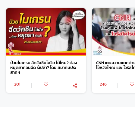
ป่วยไมเกรน ฉีดวัคซีนโควิด ได้ไหม? ต้อง
CNN เผยความแตกต่างร
หยุดยาก่อนฉีด รึเปล่า? โดย สมาคมประ
ไข้หวัดใหญ่ และ ไวรัสโ
สาทฯ
201
246