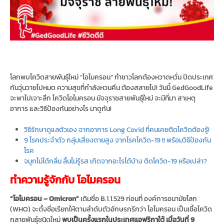
โลกพบโควิดสายพันธุ์ใหม่ “โอไมครอน” ทำชาวโลกต้องหวาดหวั่น ปิดประเทศ
กันวุ่นวายไปหมด ความสุขที่กำลังหวนคืน ต้องสลายไป! วันนี้ GedGoodLife
จะพาไปเจาะลึก โควิดโอไมครอน มัจจุราชสายพันธุ์ใหม่ จะมีที่มา สาเหตุ
อาการ และวิธีป้องกันอย่างไร มาดูกัน!
วิธีรักษาดูแลตัวเอง จากอาการ Long Covid ที่คนเคยติดโควิดต้องรู้!
9 โรคประจำตัว กลุ่มเสี่ยงตายสูง จากโรคโควิด-19 !! พร้อมวิธีป้องกัน
โรค
จมูกไม่ได้กลิ่น ลิ้นไม่รู้รส เกิดจากอะไรได้บ้าง ติดโควิด-19 หรือเปล่า?
ทำความรู้จักกับ โอไมครอน
“โอไมครอน – Omicron”
เดิมชื่อ B.1.1.529 ก่อนที่ องค์การอนามัยโลก
(WHO) จะตั้งชื่อเรียกให้ตามลำดับตัวอักษรกรีกว่า โอไมครอน เป็นเชื้อโควิด
กลายพันธุ์ชนิดใหม่
พบเป็นครั้งแรกในประเทศแอฟริกาใต้ เมื่อวันที่ 9