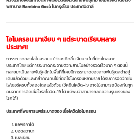
ครั้งแรกของโลก! เปิดภาพเชื้อไวรัสโควิดสายพันธุ์ใหม่ โอไมครอน โดยโรง
พยาบาล Bambino Gesù ในกรุงโรม ประเทศอิตาลี
โอไมครอน มาเงียบ ๆ แต่ระบาดเรียบหลาย
ประเทศ!
การระบาดของโอไมครอน แม้ว่าจะเกิดขึ้นเงียบ ๆ ในที่ห่างไกลจาก
ประเทศไทย แต่การระบาดกระจายตัวทะยานไปอย่างรวดเร็วมาก ๆ ตอนนี้
กลายมาเป็นสายพันธุ์หลักในพื้นที่ที่เคยมีการระบาดของสายพันธุ์เดลต้าอยู่
เดิมแล้วด้วย และที่สำคัญคนไข้ที่ติดโอไมครอนหลายราย ได้รับการฉีดวัคซีน
ไฟเซอร์ครบทั้งสองโดสแล้วด้วย (วัคซีนโควิด-19 อาจไม่สามารถป้องกันทุก
คนจากการติดเชื้อไวรัสโควิด-19 ได้ แต่พบว่าสามารถลดความรุนแรงของ
โรคได้)
ประเทศที่พบการแพร่ระบาดของ เชื้อโควิดโอไมครอน
แอฟริกาใต้
บอตสวานา
เบลเยียม