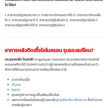
ไป ได้แก่
1. สาธารณรัฐบอตสวานา 2. ราชอาณาจักรเอสวาตินี 3. ราชอาณาจักรเลโซ
โท 4. สาธารณรัฐมาลาวี 5. สาธารณรัฐโมซัมบิก 6. สาธารณรัฐนามิเบีย 7.
สาธารณรัฐแอฟริกาใต้ 8. สาธารณรัฐซิมบับเว
อาการหลังติดเชื้อโอไมครอน รุนแรงแค่ไหน?
ดร.แองเจลีก โคเอตซี
(Angelique Coetzee) ประธานสมาคมการแพทย์
แห่งแอฟริกาใต้ (SAMA) กล่าวว่า ผู้ป่วยหลายสิบรายที่เธอพบในช่วงกว่า
สัปดาห์ที่ผ่านมาแสดงอาการเพียงเล็กน้อย อาทิ
ปวดกล้ามเนื้อ
เจ็บคอ
ไอแห้ง
อุณหภูมิร่างกายสูงขึ้นเพียงเล็กน้อย
นอกจากนี้เธอยังไม่พบผู้ป่วยคนใด
สูญเสียกลิ่น หรือรับรส
ซึ่งต่างจาก
สายพันธุ์เดลตา