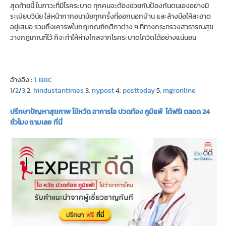
สุดท้ายนี้ ในภาวะที่มีโรคระบาด ทุกคนจะต้องช่วยกันป้องกันตนเองอย่างมี
ระเบียบวินัย ใส่หน้ากากอนามัยทุกครั้งที่ออกนอกบ้าน และล้างมือให้สะอาด
อยู่เสมอ รวมถึงเคารพในกฎเกณฑ์กติกาต่าง ๆ ที่ทางกระทรวงสาธารณสุข
วางกฎเกณฑ์ไว้ ก็จะทำให้ห่างไกลจากโรคระบาดโควิดได้อย่างแน่นอน
อ้างอิง : 1.
BBC
1
/
2
/
3
2.
hindustantimes
3.
nypost
4.
posttoday
5.
mgronline
ปรึกษาปัญหาสุขภาพ ไข้หวัด อาการไอ ปวดท้อง ภูมิแพ้ ได้ฟรี! ตลอด 24
ชั่วโมง ถามเลย ที่นี่