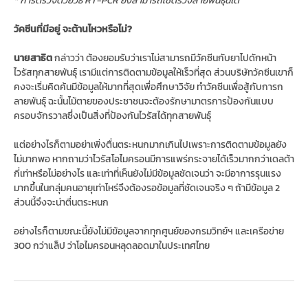
* การตรวจด้วยวิธี RT-PCR ยังสามารถใช้ตรวจสายพันธุ์นี้ได้
วัคซีนที่มีอยู่ จะต้านไหวหรือไม่?
นายสาธิต
กล่าวว่า ต้องยอมรับว่าเราไม่สามารถมีวัคซีนกับยาไปดักหน้า
ไวรัสทุกสายพันธุ์ เรามีแต่การติดตามข้อมูลให้เร็วที่สุด ส่วนบริษัทวัคซีนเขาก็
คงจะเริ่มคิดค้นมีข้อมูลให้มากที่สุดเพื่อศึกษาวิจัย ทำวัคซีนเพื่อสู้กับการก
ลายพันธุ์ ฉะนั้นไม้ตายของประชาชนจะต้องรักษามาตรการป้องกันแบบ
ครอบจักรวาลซึ่งเป็นสิ่งที่ป้องกันไวรัสได้ทุกสายพันธุ์
แต่อย่างไรก็ตามอย่าเพิ่งตื่นตระหนกมากเกินไปเพราะการติดตามข้อมูลยัง
ไม่มากพอ หากถามว่าไวรัสโอไมครอนมีการแพร่กระจายได้เร็วมากกว่าเดลต้า
กี่เท่าหรือไม่อย่างไร และเท่าที่เห็นยังไม่มีข้อมูลชัดเจนว่า จะมีอาการรุนแรง
มากขึ้นในกลุ่มคนอายุเท่าไหร่จึงต้องรอข้อมูลที่ชัดเจนจริง ๆ ถ้ามีข้อมูล 2
ส่วนนี้จึงจะน่าตื่นตระหนก
อย่างไรก็ตามขณะนี้ยังไม่มีข้อมูลจากทุกศูนย์ของกรมวิทย์ฯ และเครือข่าย
300 กว่าแล็ป ว่าโอไมครอนหลุดลอดมาในประเทศไทย