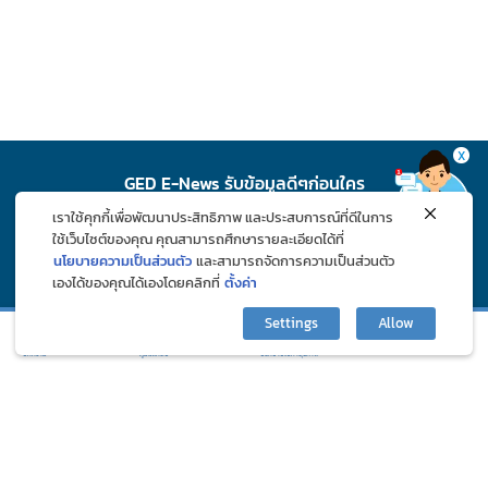
X
GED E-News รับข้อมูลดีๆก่อนใคร
เราใช้คุกกี้เพื่อพัฒนาประสิทธิภาพ และประสบการณ์ที่ดีในการ
สมัคร
ใช้เว็บไซต์ของคุณ คุณสามารถศึกษารายละเอียดได้ที่
นโยบายความเป็นส่วนตัว
และสามารถจัดการความเป็นส่วนตัว
เองได้ของคุณได้เองโดยคลิกที่
ตั้งค่า
ติดตาม GED ช่องทางโซเชียล
Settings
Allow
กิจกรรมและโปรโมชั่น
ปรึกษาปัญหาสุขภาพ
บทความ
ภูมิแพ้คลับ