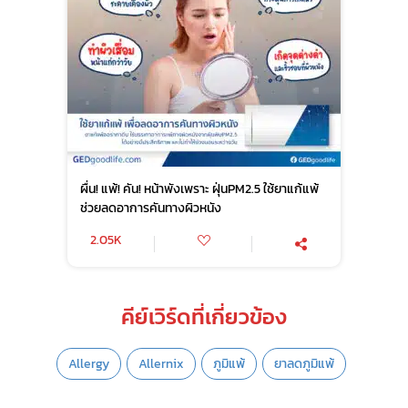
ผื่น! แพ้! คัน! หน้าพังเพราะ ฝุ่นPM2.5 ใช้ยาแก้แพ้
ช่วยลดอาการคันทางผิวหนัง
2.05K
คีย์เวิร์ดที่เกี่ยวข้อง
Allergy
Allernix
ภูมิแพ้
ยาลดภูมิแพ้