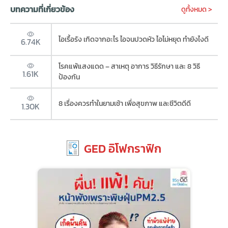
บทความที่เกี่ยวข้อง
ดูทั้งหมด >
ไอเรื้อรัง เกิดจากอะไร ไอจนปวดหัว ไอไม่หยุด ทำยังไงดี
6.74K
โรคแพ้แสงแดด – สาเหตุ อาการ วิธีรักษา และ 8 วิธี
1.61K
ป้องกัน
8 เรื่องควรทำในยามเช้า เพื่อสุขภาพ และชีวิตดีดี
1.30K
GED อิโฟกราฟิก