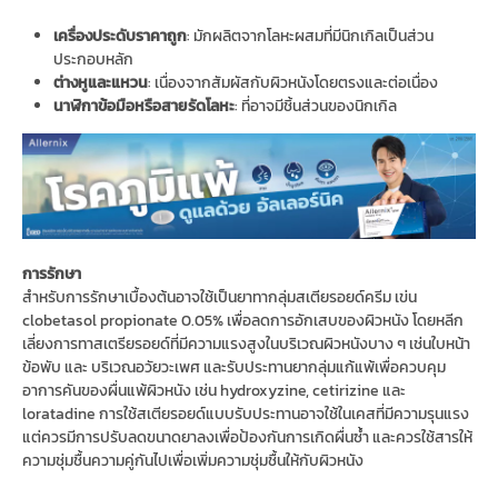
เครื่องประดับราคาถูก
: มักผลิตจากโลหะผสมที่มีนิกเกิลเป็นส่วน
ประกอบหลัก
ต่างหูและแหวน
: เนื่องจากสัมผัสกับผิวหนังโดยตรงและต่อเนื่อง
นาฬิกาข้อมือหรือสายรัดโลหะ
: ที่อาจมีชิ้นส่วนของนิกเกิล
การรักษา
สำหรับการรักษาเบื้องต้นอาจใช้เป็นยาทากลุ่มสเตียรอยด์ครีม เข่น
clobetasol propionate 0.05% เพื่อลดการอักเสบของผิวหนัง โดยหลีก
เลี่ยงการทาสเตรียรอยด์ที่มีความแรงสูงในบริเวณผิวหนังบาง ๆ เช่นใบหน้า
ข้อพับ และ บริเวณอวัยวะเพศ และรับประทานยากลุ่มแก้แพ้เพื่อควบคุม
อาการคันของผื่นแพ้ผิวหนัง เช่น hydroxyzine, cetirizine และ
loratadine การใช้สเตียรอยด์แบบรับประทานอาจใช้ในเคสที่มีความรุนแรง
แต่ควรมีการปรับลดขนาดยาลงเพื่อป้องกันการเกิดผื่นซ้ำ และควรใช้สารให้
ความชุ่มชื้นความคู่กันไปเพื่อเพิ่มความชุ่มชื้นให้กับผิวหนัง