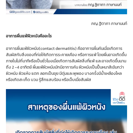
ภญ.ฐิตาภา ภาษานนท์
อาการผื่นแพ้ผิวหนังคืออะไร
อาการผื่นแพ้ผิวหนัง(contact dermatitis) คืออาการผื่นคันเมื่อเกิดการ
สัมผัสกับสิ่งของที่ก่อให้เกิดการระคายเคือง หรือการแพ้ โดยผื่นอาจเกิดขึ้น
ภายในไม่กี่นาทีหรือเป็นชั่วโมงเมื่อเกิดการสัมผัสสิ่งที่แพ้ และอาจเกิดขึ้นนาน
ถึง 2 -4 อาทิตย์ ผื่นแพ้ผิวหนังมักมีอาการคัน ผิวหนังเป็นปื้นหนาสีเข้มกว่า
ผิวหนัง ผิวแห้ง แตก ลอกเป็นขุย มีตุ่มและพุพอง บางครั้งมีน้ำเหลืองไหล
หรือเกิดสะเก็ด บวม รู้สึกแสบร้อน หรือเจ็บเมื่อสัมผัส