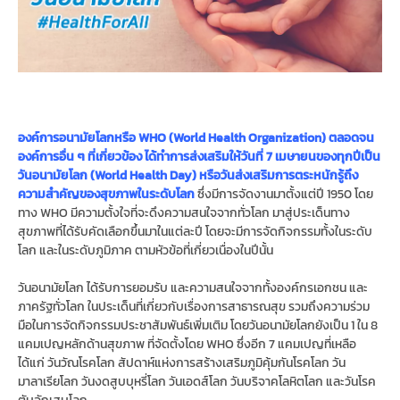
องค์การอนามัยโลกหรือ WHO (World Health Organization) ตลอดจน
องค์การอื่น ๆ ที่เกี่ยวข้อง ได้ทำการส่งเสริมให้วันที่ 7 เมษายนของทุกปีเป็น
วันอนามัยโลก (World Health Day) หรือวันส่งเสริมการตระหนักรู้ถึง
ความสำคัญของสุขภาพในระดับโลก
ซึ่งมีการจัดงานมาตั้งแต่ปี 1950 โดย
ทาง WHO มีความตั้งใจที่จะดึงความสนใจจากทั่วโลก มาสู่ประเด็นทาง
สุขภาพที่ได้รับคัดเลือกขึ้นมาในแต่ละปี โดยจะมีการจัดกิจกรรมทั้งในระดับ
โลก และในระดับภูมิภาค ตามหัวข้อที่เกี่ยวเนื่องในปีนั้น
วันอนามัยโลก ได้รับการยอมรับ และความสนใจจากทั้งองค์กรเอกชน และ
ภาครัฐทั่วโลก ในประเด็นที่เกี่ยวกับเรื่องการสาธารณสุข รวมถึงความร่วม
มือในการจัดกิจกรรมประชาสัมพันธ์เพิ่มเติม โดยวันอนามัยโลกยังเป็น 1 ใน 8
แคมเปญหลักด้านสุขภาพ ที่จัดตั้งโดย WHO ซึ่งอีก 7 แคมเปญที่เหลือ
ได้แก่ วันวัณโรคโลก สัปดาห์แห่งการสร้างเสริมภูมิคุ้มกันโรคโลก วัน
มาลาเรียโลก วันงดสูบบุหรี่โลก วันเอดส์โลก วันบริจาคโลหิตโลก และวันโรค
ตับอักเสบโลก