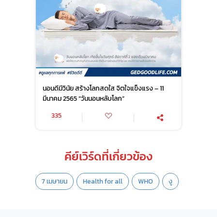
นอนดีมีวินัย สร้างโลกสดใส จิตใจแข็งแรง – 11
มีนาคม 2565 “วันนอนหลับโลก”
335
คีย์เวิร์ดที่เกี่ยวข้อง
7 เมษายน
Health for all
WHO
งู