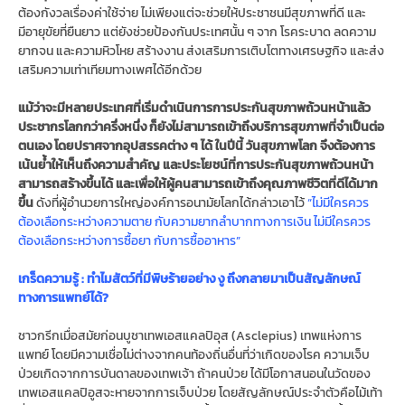
ต้องกังวลเรื่องค่าใช้จ่าย ไม่เพียงแต่จะช่วยให้ประชาชนมีสุขภาพที่ดี และ
มีอายุขัยที่ยืนยาว แต่ยังช่วยป้องกันประเทศนั้น ๆ จาก โรคระบาด ลดความ
ยากจน และความหิวโหย สร้างงาน ส่งเสริมการเติบโตทางเศรษฐกิจ และส่ง
เสริมความเท่าเทียมทางเพศได้อีกด้วย
แม้ว่าจะมีหลายประเทศที่เริ่มดำเนินการการประกันสุขภาพถ้วนหน้าแล้ว
ประชากรโลกกว่าครึ่งหนึ่ง ก็ยังไม่สามารถเข้าถึงบริการสุขภาพที่จำเป็นต่อ
ตนเอง โดยปราศจากอุปสรรคต่าง ๆ ได้ ในปีนี้ วันสุขภาพโลก จึงต้องการ
เน้นย้ำให้เห็นถึงความสำคัญ และประโยชน์ที่การประกันสุขภาพถ้วนหน้า
สามารถสร้างขึ้นได้ และเพื่อให้ผู้คนสามารถเข้าถึงคุณภาพชีวิตที่ดีได้มาก
ขึ้น
ดังที่ผู้อํานวยการใหญ่องค์การอนามัยโลกได้กล่าวเอาไว้
“ไม่มีใครควร
ต้องเลือกระหว่างความตาย กับความยากลำบากทางการเงิน ไม่มีใครควร
ต้องเลือกระหว่างการซื้อยา กับการซื้ออาหาร”
เกร็ดความรู้ : ทำไมสัตว์ที่มีพิษร้ายอย่าง งู ถึงกลายมาเป็นสัญลักษณ์
ทางการแพทย์ได้?
ชาวกรีกเมื่อสมัยก่อนบูชาเทพเอสแคลปิอุส (Asclepius) เทพแห่งการ
แพทย์ โดยมีความเชื่อไม่ต่างจากคนท้องถิ่นอื่นที่ว่าเกิดของโรค ความเจ็บ
ป่วยเกิดจากการบันดาลของเทพเจ้า ถ้าคนป่วย ได้มีโอกาสนอนในวัดของ
เทพเอสแคลปิอูสจะหายจากการเจ็บป่วย โดยสัญลักษณ์ประจำตัวคือไม้เท้า