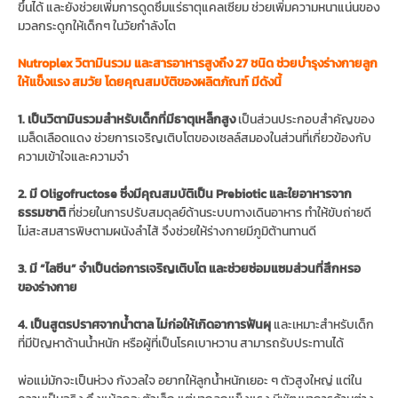
ขึ้นได้ และยังช่วยเพิ่มการดูดซึมแร่ธาตุแคลเซียม ช่วยเพิ่มความหนาแน่นของ
มวลกระดูกให้เด็กๆ ในวัยกำลังโต
Nutroplex วิตามินรวม และสารอาหารสูงถึง 27 ชนิด ช่วยบำรุงร่างกายลูก
ให้แข็งแรง สมวัย โดยคุณสมบัติของผลิตภัณฑ์ มีดังนี้
1. เป็นวิตามินรวมสำหรับเด็กที่มีธาตุเหล็กสูง
เป็นส่วนประกอบสำคัญของ
เมล็ดเลือดแดง ช่วยการเจริญเติบโตของเซลล์สมองในส่วนที่เกี่ยวข้องกับ
ความเข้าใจและความจำ
2. มี Oligofructose ซึ่งมีคุณสมบัติเป็น Prebiotic และใยอาหารจาก
ธรรมชาติ
ที่ช่วยในการปรับสมดุลย์ด้านระบบทางเดินอาหาร ทำให้ขับถ่ายดี
ไม่สะสมสารพิษตามผนังลำไส้ จึงช่วยให้ร่างกายมีภูมิต้านทานดี
3. มี “ไลซีน” จำเป็นต่อการเจริญเติบโต และช่วยซ่อมแซมส่วนที่สึกหรอ
ของร่างกาย
4. เป็นสูตรปราศจากน้ำตาล ไม่ก่อให้เกิดอาการฟันผุ
และเหมาะสำหรับเด็ก
ที่มีปัญหาด้านน้ำหนัก หรือผู้ที่เป็นโรคเบาหวาน สามารถรับประทานได้
พ่อแม่มักจะเป็นห่วง กังวลใจ อยากให้ลูกน้ำหนักเยอะ ๆ ตัวสูงใหญ่ แต่ใน