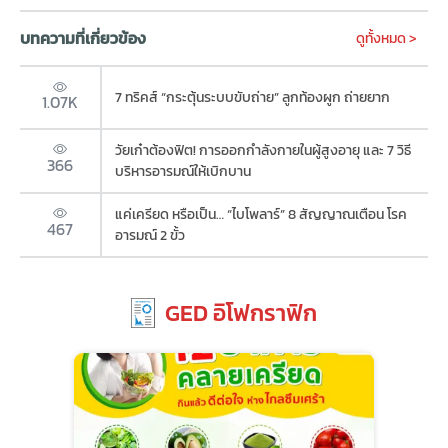
บทความที่เกี่ยวข้อง
ดูทั้งหมด >
7 ทริคส์ “กระตุ้นระบบขับถ่าย” ลูกท้องผูก ถ่ายยาก
1.07K
วัยเก๋าต้องฟิต! การออกกำลังกายในผู้สูงอายุ และ 7 วิธี
366
บริหารอารมณ์ให้เบิกบาน
แค่เครียด หรือเป็น… “ไบโพลาร์” 8 สัญญาณเตือน โรค
467
อารมณ์ 2 ขั้ว
GED อิโฟกราฟิก