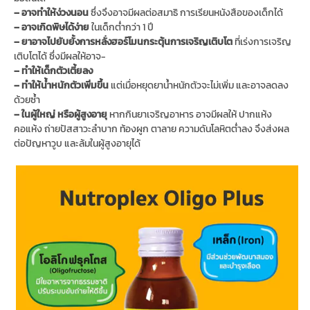
– อาจทำให้ง่วงนอน
ซึ่งจึงอาจมีผลต่อสมาธิ การเรียนหนังสือของเด็กได้
– อาจเกิดพิษได้ง่าย
ในเด็กต่ำกว่า 1 ปี
– ยาอาจไปยับยั้งการหลั่งฮอร์โมนกระตุ้นการเจริญเติบโต
ที่เร่งการเจริญ
เติบโตได้ ซึ่งมีผลให้อาจ-
– ทำให้เด็กตัวเตี้ยลง
– ทำให้น้ำหนักตัวเพิ่มขึ้น
แต่เมื่อหยุดยาน้ำหนักตัวจะไม่เพิ่ม และอาจลดลง
ด้วยซ้ำ
– ในผู้ใหญ่ หรือผู้สูงอายุ
หากกินยาเจริญอาหาร อาจมีผลให้ ปากแห้ง
คอแห้ง ถ่ายปัสสาวะลำบาก ท้องผูก ตาลาย ความดันโลหิตต่ำลง จึงส่งผล
ต่อปัญหาวูบ และล้มในผู้สูงอายุได้