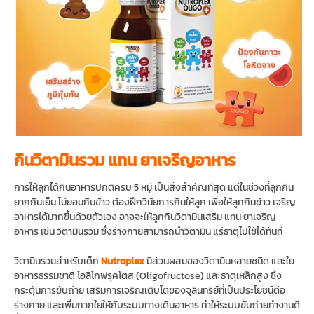
กินวิตามินรวม แทน ยาเจริญอาหาร
การให้ลูกได้กินอาหารปกติครบ 5 หมู่ เป็นสิ่งสำคัญที่สุด แต่ในช่วงที่ลูกกิน
ยากกินเย็น ไม่ยอมกินข้าว ต้องฝึกวินัยการกินให้ลูก เพื่อให้ลูกกินข้าว เจริญ
อาหารได้มากขึ้นด้วยตัวเอง อาจจะให้ลูกกินวิตามินเสริม แทน ยาเจริญ
อาหาร เช่น วิตามินรวม ซึ่งร่างกายสามารถนำวิตามิน แร่ธาตุไปใช้ได้ทันที
วิตามินรวมสำหรับเด็ก
Nutroplex
มีส่วนผสมของวิตามินหลายชนิด และใย
อาหารธรรมชาติ โอลิโกฟรุคโตส (Oligofructose) และธาตุเหล็กสูง ซึ่ง
กระตุ้นการขับถ่าย เสริมการเจริญเติบโตของจุลินทรีย์ที่เป็นประโยชน์ต่อ
ร่างกาย และเพิ่มกากใยให้กับระบบทางเดินอาหาร ทำให้ระบบขับถ่ายทำงานดี