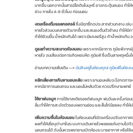
มากขึ้น นอกจากนั้นสารนิโคตินในบุหรี่ อาจกระตุ้นสมอง ทำให้หลับไ
ช่วง ภายใน 4-6 ชั่วโมง ก่อนนอน
งดเครื่องดื่มแอลกอฮอล์
ซึ่งมีฤทธิ์กดประสาทส่วนกลาง เช่น เบ
หายใจส่วนบนคลายตัวมากขึ้น และสมองตื่นตัวช้าลง ทำให้มีการ
ทำให้อ้วนขึ้น น้ำหนักเกินได้ เพราะมีแคลอรี่สูง ถ้าน้ำหนักเ
ดูแลทำความสะอาดห้องนอน
เพราะหากมีอาการ ภูมิแพ้จากฝุ่
หายใจ จนเสี่ยงต่อการเกิดหอบหืด ภูมิแพ้ ซึ่งเป็นสาเหตุหนึ่ง
อ่านบทความเพิ่มเติม —>
มันสิงอยู่ในห้องคุณ! ภูมิแพ้ในห้อ
หลีกเลี่ยงการกินยานอนหลับ
เพราะยานอนหลับจะไปกดการหาย
หากมีอาการนอนกรน และนอนไม่หลับด้วย ควรปรึกษาแพทย์
ใช้ยาพ่นจมูก
การใช้ยาสเตียรอยด์พ่นจมูก พ่นวันละครั้งก่อนน
ลื่น ทำให้การสะบัดตัวของเพดานอ่อน และลิ้นไก่น้อยลง ทำให้
เพิ่มความชื้นในห้องนอน
ในห้องนอนที่เปิดเครื่องปรับอากาศ
ผลทำให้เยื่อบุต่างๆในระบบทางเดินหายใจพลอยแห้งตามไป
นอนกรนได้ ดังนั้นควรพยายามเปิดห้องระบายอากาศ หรือใช้เครื่