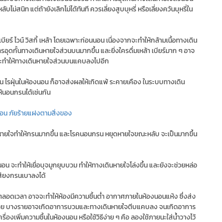
ม่สนิท แต่ถ้ายังเลิกไม่ได้ทันที ควรเลี่ยงสูบบุหรี่ หรือเลี่ยงควันบุหรี่ใน
ียร์ ไวน์ วิสกี้ เหล้า โดยเฉพาะก่อนนอน เนื่องจากจะทำให้กล้ามเนื้อทางเดิน
อุดกั้นทางเดินหายใจส่วนบนมากขึ้น และยิ่งใครดื่มเหล้า เบียร์มาก ๆ อาจ
กิน จะทำให้ทางเดินหายใจส่วนบนแคบลงไปอีก
น ไรฝุ่นในห้องนอน ก็อาจส่งผลให้เกิดแพ้ ระคายเคือง ในระบบทางเดิน
ให้นอนกรนได้เช่นกัน
งนอน ภัยร้ายแฝงตามสิ่งของ
ใจทำให้กรนมากขึ้น และโรคนอนกรน หยุดหายใจขณะหลับ จะเป็นมากขึ้น
อน จะทำให้เยื่อบุจมูกยุบบวม ทำให้ทางเดินหายใจโล่งขึ้น และยังจะช่วยหล่อ
เสียงกรนเบาลงได้
ตลอดเวลา อาจจะทำให้ห้องมีความชื้นต่ำ อากาศภายในห้องนอนแห้ง ซึ่งส่ง
ด้วย บางรายอาจเกิดอาการบวมและทางเดินหายใจตีบแคบลง จนเกิดอาการ
องเพิ่มความชื้นในห้องนอน หรือใช้วิธีง่าย ๆ คือ ลองใช้ภายนะใส่น้ำวางไว้