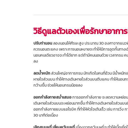
วิธีดูแลตัวเองเพื่อรักษาอาก
ปรับท่านอน
ลองนอนให้ศีรษะสูง ประมาณ 30 องศาจากแนวพื้
ควรนอนตะแคง เพราะการนอนหงายจะทำให้มีการอุดกั้นทางเด
นอนคนเดียวอาจจะทำได้ยาก แต่ถ้ามีคนนอนด้วย เวลากรน ค
ลง
ลดน้ำหนัก
ส่วนใหญ่อาการกรน มักเกิดในคนที่อ้วน มีน้ำหนักเ
หายใจส่วนบน ทำให้ทางเดินหายใจส่วนบนตีบแคบ ทำให้นอนกร
กว้างขึ้น ช่วยให้นอนกรนน้อยลง
ออกกำลังกายสม่ำเสมอ
การออกกำลังกาย จะลดความหย่อนคล้อย
เดินหายใจส่วนบนจะหย่อนมากขึ้น ทำให้ทางเดินหายใจส่วนบน
ออกกำลังกายแบบแอโรบิค ที่ทำให้หัวใจเต้นเร็ว เช่น การวิ่ง ก
30 นาทีต่อเนื่อง
เลิกสูบบุหรี่ เลี่ยงควันบุหรี่
เนื่องจากควันบุหรี่จะทำให้เนื้อ