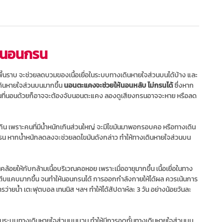
ารนอนกรน
นราบ จะช่วยลดบวมของเนื้อเยื่อในระบบทางเดินหายใจส่วนบนได้บ้าง และ
ินหายใจส่วนบนมากขึ้น
นอนตะแคงจะช่วยให้นอนหลับ ไม่กรนได้
ซึ่งหาก
นที่นอนด้วยก็อาจจะต้องจับนอนตะแคง ลองดูเสียงกรนอาจจะหาย หรือลด
กิน เพราะคนที่มีน้ำหนักเกินส่วนใหญ่ จะมีไขมันมาพอกรอบคอ หรือทางเดิน
น หากน้ำหนักลดลงจะช่วยลดไขมันดังกล่าว ทำให้ทางเดินหายใจส่วนบน
ให้กับกล้ามเนื้อบริเวณคอหอย เพราะเมื่ออายุมากขึ้น เนื้อเยื่อในทาง
ตีบแคบมากขึ้น จนทำให้นอนกรนได้ การออกกำลังกายให้ได้ผล ควรเน้นการ
ารว่ายน้ำ เตะฟุตบอล เทนนิส ฯลฯ ทำให้ได้สัปดาห์ละ 3 วัน อย่างน้อยวันละ
เยื่อในระบบทางเดินหายใจส่วนบนบวม ทำให้มีการอุดกั้นทางเดินหายใจส่วนบน