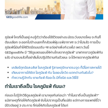
ภูมิแพ้ ใครที่เป็นอยู่ คงรู้ตัวว่าต้องใช้ชีวิตอย่างระมัดระวังขนาดไหน จะกินก็
ต้องเลือก จะออกไปข้างนอกก็กลัวแพ้ฝุ่น แพ้อากาศ! จะว่าไปแล้ว การเป็น
ภูมิแพ้นี่มันทำให้ชีวิตมืดมนจริง ๆ!! แต่อย่าเพิ่งกังวลไป เพราะวันนี้
GEDgoodlife มี “วิธีดูแลตนเองให้ห่างไกลจากภูมิแพ้” มาฝากชาวภูมิแพ้กัน
แล้ว อ่านจบแล้วก็อย่าลืมไปปฎิบัติตามกันด้วยนะ จะได้หายจากภูมิแพ้กัน!
เคลียร์ทุกข้อสงสัย! โรคภูมิแพ้ รู้สาเหตุรักษาตรงจุด ก็มีโอกาสหายได้
เทียบอาการให้ชัด! ไอภูมิแพ้ กับ ไอลองโควิด แตกต่างกันยังไง?
ทำความรู้จักกับ ยาแก้แพ้ คืออะไร มีกี่ชนิด และวิธีใช้
ทำไมเราถึงเป็น โรคภูมิแพ้ กันนะ?
ก่อนจะไปรู้จักวิธีดูแลภูมิแพ้ เรามาคุยกันก่อนว่า “ทำไมเราถึงเป็นภูมิแพ้?”
แม้สาเหตุที่ก่อให้เกิดภูมิแพ้ ยังไม่ปรากฎเป็นที่แน่ชัด แต่ทางการแพทย์ชี้ว่า
มีปัจจัยอยู่ 3 ประการ ที่ก่อให้เกิดโรคภูมิแพ้ ได้แก่