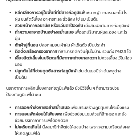
หลีกเลี่ยงการอยู่ในพื้นที่ที่มีสารก่อภูมิแพ้
เช่น หญ้า เกสรดอกไม้ ไร
ฝุ่น ขนสัตว์เลี้ยง อาหารทะเล ถั่วลิสง ไข่ นม เป็นต้น
สวมหน้ากากอนามัย หรือแว่นตาป้องกัน
เมื่อสัมผัสกับสารก่อภูมิแพ้
ทำความสะอาดบ้านอย่างสม่ำเสมอ
เพื่อลดปริมาณฝุ่นละออง และไร
ฝุ่น
ซักผ้าปูที่นอน
ปลอกหมอน ผ้าห่ม ผ้าเช็ดตัว เป็นประจำ
ติดตั้งเครื่องกรองอากาศ
ที่สามารถดักจับฝุ่นในบ้าน รวมถึง PM2.5 ได้
เลี้ยงสัตว์เลี้ยงในบริเวณที่มีอากาศถ่ายเทสะดวก
ไม่ควรเลี้ยงไว้ในห้อง
นอน
ปลูกต้นไม้ที่ช่วยดูดซับสารก่อภูมิแพ้
เช่น ต้นเยอบีร่า ต้นพลูด่าง
เป็นต้น
นอกจากการหลีกเลี่ยงสารก่อภูมิแพ้แล้ว ยังมีวิธีอื่น ๆ ที่สามารถช่วย
ป้องกันภูมิแพ้ได้ เช่น
การออกกำลังกายอย่าสม่ำเสมอ
เพื่อเสริมสร้างภูมิคุ้มกันให้แข็งแรง
การนอนพักผ่อนให้เพียงพอ
เพื่อช่วยซ่อมแซมส่วนที่สึกหรอ และยัง
ช่วยบรรเทาอาการแพ้ได้อีกด้วย
ไม่เครียดเกินไป
นั่งสมาธิทำจิตใจให้สงบบ้าง เพราะความเครียดส่งผล
ให้เกิดภูมิแพ้ได้