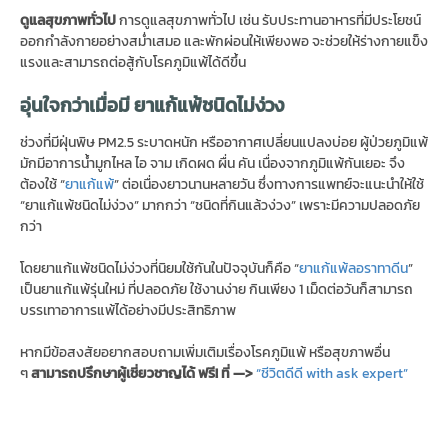
ดูแลสุขภาพทั่วไป
การดูแลสุขภาพทั่วไป เช่น รับประทานอาหารที่มีประโยชน์
ออกกำลังกายอย่างสม่ำเสมอ และพักผ่อนให้เพียงพอ จะช่วยให้ร่างกายแข็ง
แรงและสามารถต่อสู้กับโรคภูมิแพ้ได้ดีขึ้น
อุ่นใจกว่าเมื่อมี ยาแก้แพ้ชนิดไม่ง่วง
ช่วงที่มีฝุ่นพิษ PM2.5 ระบาดหนัก หรืออากาศเปลี่ยนแปลงบ่อย ผู้ป่วยภูมิแพ้
มักมีอาการน้ำมูกไหล ไอ จาม เกิดผด ผื่น คัน เนื่องจากภูมิแพ้กันเยอะ จึง
ต้องใช้ “
ยาแก้แพ้
” ต่อเนื่องยาวนานหลายวัน ซึ่งทางการแพทย์จะแนะนำให้ใช้
“ยาแก้แพ้ชนิดไม่ง่วง” มากกว่า “ชนิดที่กินแล้วง่วง” เพราะมีความปลอดภัย
กว่า
โดยยาแก้แพ้ชนิดไม่ง่วงที่นิยมใช้กันในปัจจุบันก็คือ “
ยาแก้แพ้ลอราทาดีน
”
เป็นยาแก้แพ้รุ่นใหม่ ที่ปลอดภัย ใช้งานง่าย กินเพียง 1 เม็ดต่อวันก็สามารถ
บรรเทาอาการแพ้ได้อย่างมีประสิทธิภาพ
หากมีข้อสงสัยอยากสอบถามเพิ่มเติมเรื่องโรคภูมิแพ้ หรือสุขภาพอื่น
ๆ
สามารถปรึกษาผู้เชี่ยวชาญได้ ฟรี! ที่ —>
“ชีวิตดีดี with ask expert”