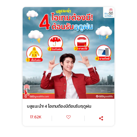
บลูแนะนำ! 4 ไอเทมต้องมีต้อนรับฤดูฝน
17.62K