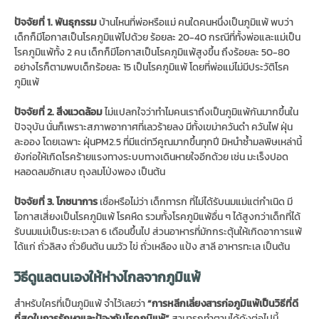
ปัจจัยที่ 1. พันธุกรรม
บ้านไหนที่พ่อหรือแม่ คนใดคนหนึ่งเป็นภูมิแพ้ พบว่า
เด็กก็มีโอกาสเป็นโรคภูมิแพ้ไปด้วย ร้อยละ 20-40 กรณีที่ทั้งพ่อและแม่เป็น
โรคภูมิแพ้ทั้ง 2 คน เด็กก็มีโอกาสเป็นโรคภูมิแพ้สูงขึ้น ถึงร้อยละ 50-80
อย่างไรก็ตามพบเด็กร้อยละ 15 เป็นโรคภูมิแพ้ โดยที่พ่อแม่ไม่มีประวัติโรค
ภูมิแพ้
ปัจจัยที่ 2. สิ่งแวดล้อม
ไม่แปลกใจว่าทำไมคนเราถึงเป็นภูมิแพ้กันมากขึ้นใน
ปัจจุบัน นั่นก็เพราะสภาพอากาศที่เลวร้ายลง มีทั้งเขม่าควันดำ ควันไฟ ฝุ่น
ละออง โดยเฉพาะ ฝุ่นPM2.5 ที่มีแต่ทวีคูณมากขึ้นทุกปี มิหนำซ้ำมลพิษเหล่านี้
ยังก่อให้เกิดโรคร้ายแรงทางระบบทางเดินหายใจอีกด้วย เช่น มะเร็งปอด
หลอดลมอักเสบ ถุงลมโป่งพอง เป็นต้น
ปัจจัยที่ 3. โภชนาการ
เชื่อหรือไม่ว่า เด็กทารก ที่ไม่ได้รับนมแม่แต่กำเนิด มี
โอกาสเสี่ยงเป็นโรคภูมิแพ้ โรคหืด รวมทั้งโรคภูมิแพ้อื่น ๆ ได้สูงกว่าเด็กที่ได้
รับนมแม่เป็นระยะเวลา 6 เดือนขึ้นไป ส่วนอาหารที่มักกระตุ้นให้เกิดอาการแพ้
ได้แก่
ถั่วลิสง ถั่วยืนต้น นมวัว ไข่ ถั่วเหลือง
แป้ง
สาลี
อาหารทะเล
เป็นต้น
วิธีดูแลตนเองให้ห่างไกลจากภูมิแพ้
สำหรับใครที่เป็นภูมิแพ้ จำไว้เลยว่า
“
การหลีกเลี่ยงสารก่อภูมิแพ้
เป็นวิธีที่ดี
ที่สุด
ในการรักษาและป้องกันโรคภูมิแพ้”
สามารถทำตามได้ดังต่อไปนี้