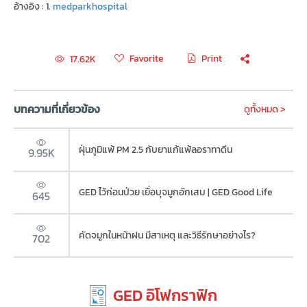
อ้างอิง : 1.
medparkhospital
Favorite
Print
17.62K
บทความที่เกี่ยวข้อง
ดูทั้งหมด >
ฝุ่นภูมิแพ้ PM 2.5 กับยาแก้แพ้ลอราทาดีน
9.95K
GED ไว้ก่อนป่วย เยื่อบุจมูกอักเสบ | GED Good Life
645
คัดจมูกในหน้าฝน มีสาเหตุ และวิธีรักษาอย่างไร?
702
GED อิโฟกราฟิก