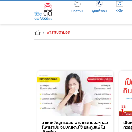
Skip
to
บทความ
ภูมิแพ้คลับ
วีดีโอ
the
content
พาราเซตามอล
ยาแก้หวัดสูตรผสม พาราเซตามอล+คลอ
เป็นห
ร์เฟนิรามีน จบปัญหามีไข้ และภูมิแพ้ ใน
ควรรู
เม็ดเดียว!