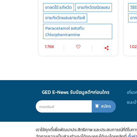
ยาลดไข้ แก้หวัด
ยาแก้หวัดชนิดผสม
วิธี
ยาแก้หวัดผสมยาแก้แพ้
อาก
Paracetamol ผสมกับ
Chlorpheniramine
1.76K
1.0
GED E-News รับข้อมูลดีๆก่อนใคร
เกี่ยว
แนะนำ
สมัคร
เราใช้คุกกี้เพื่อพัฒนาประสิทธิภาพ และประสบการณ์ที่ดีในก
จัดการความเป็นส่วนตัวเองได้ของคุณได้เองโดยคลิกที่
ตั้งค่