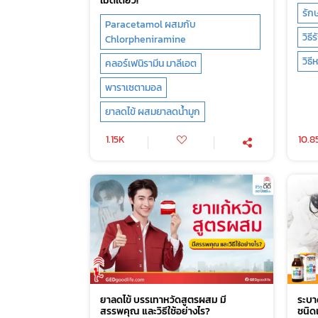
รักษ
Paracetamol ผสมกับ
วิธี
Chlorpheniramine
วิธ
คลอร์เฟนิรามีน มาลีเอต
พาราเซตามอล
ยาลดไข้ ผสมยาลดน้ำมูก
1.15K
10.8
ยาลดไข้ บรรเทาหวัดสูตรผสม มี
ระบาด
สรรพคุณ และวิธีใช้อย่างไร?
ชนิดเ