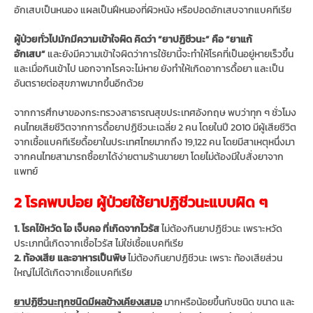
อักเสบเป็นหนอง แผลเป็นฝีหนองที่ผิวหนัง หรือปอดอักเสบจากแบคทีเรีย
ผู้ป่วยทั่วไปมักมีความเข้าใจผิด คิดว่า “ยาปฏิชีวนะ” คือ “ยาแก้
อักเสบ”
และยังมีความเข้าใจผิดว่าการใช้ยานี้จะทำให้โรคที่เป็นอยู่หายเร็วขึ้น
และเมื่อกินเข้าไป นอกจากโรคจะไม่หาย ยังทำให้เกิดอาการดื้อยา และเป็น
อันตรายต่อสุขภาพมากขึ้นอีกด้วย
จากการศึกษาของกระทรวงสาธารณสุขประเทศอังกฤษ พบว่าทุก ๆ ชั่วโมง
คนไทยเสียชีวิตจากการดื้อยาปฏิชีวนะเฉลี่ย 2 คน โดยในปี 2010 มีผู้เสียชีวิต
จากเชื้อแบคทีเรียดื้อยาในประเทศไทยมากถึง 19,122 คน โดยมีสาเหตุหนึ่งมา
จากคนไทยสามารถซื้อยาได้ง่ายตามร้านขายยา โดยไม่ต้องมีใบสั่งยาจาก
แพทย์
2 โรคพบบ่อย ผู้ป่วยใช้ยาปฏิชีวนะแบบผิด ๆ
1. โรคไข้หวัด ไอ เจ็บคอ ที่เกิดจากไวรัส
ไม่ต้องกินยาปฏิชีวนะ เพราะหวัด
ประเภทนี้เกิดจากเชื้อไวรัส ไม่ใช่เชื้อแบคทีเรีย
2. ท้องเสีย และอาหารเป็นพิษ
ไม่ต้องกินยาปฏิชีวนะ เพราะ ท้องเสียส่วน
ใหญ่ไม่ได้เกิดจากเชื้อแบคทีเรีย
ยาปฏิชีวนะทุกชนิดมีผลข้างเคียงเสมอ
มากหรือน้อยขึ้นกับชนิด ขนาด และ