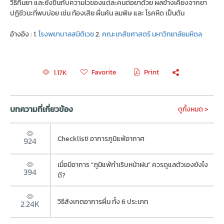
วิธีกินยา และยังขึ้นกับความไวของแต่ละคนต่อยาด้วย ผลข้างเคียงจากยา
ปฏิชีวนะที่พบบ่อย เช่น ท้องเสีย ผื่นคัน ลมพิษ และ โรคหืด เป็นต้น
อ้างอิง : 1.
โรงพยาบาลสมิติเวช
2.
คณะเภสัชศาสตร์ มหาวิทยาลัยมหิดล
Favorite
Print
1.17K
บทความที่เกี่ยวข้อง
ดูทั้งหมด >
Checklist! อาการภูมิแพ้อากาศ
924
เมื่อมีอาการ “ภูมิแพ้กำเริบหน้าฝน” ควรดูแลตัวเองยังไง
394
ดี?
วิธีสังเกตอาการผื่น ทั้ง 6 ประเภท
2.24K