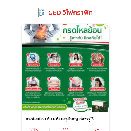
GED อิโฟกราฟิก
กรดไหลย้อน กับ 8 ต้นเหตุสำคัญ ที่ควรรู้ไว้!
1.17K