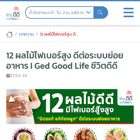
Skip
to
the
content
12 ผลไม้ไฟเบอร์สูง ดีต่อระบบย่อยอาหาร I G
บทความ
12 ผลไม้ไฟเบอร์สูง ดีต่อระบบย่อยอาหาร I Ged Good Life ชีวิตดีดี
12 ผลไม้ไฟเบอร์สูง ดีต่อระบบย่อย
อาหาร I Ged Good Life ชีวิตดีดี
27 มิ.ย. 24