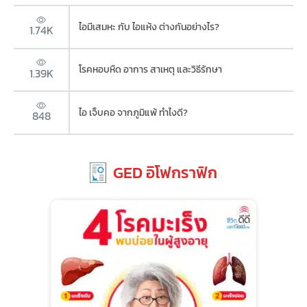
ไอมีเสมหะ กับ ไอแห้ง ต่างกันอย่างไร?
1.74K
โรคหอบหืด อาการ สาเหตุ และวิธีรักษา
1.39K
ไอ เจ็บคอ จากภูมิแพ้ ทำไงดี?
848
GED อิโฟกราฟิก