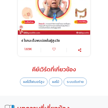
4 โรคมะเร็งพบบ่อยในผู้สูงวัย
1.69K
คีย์เวิร์ดที่เกี่ยวข้อง
ผลไม้ไฟเบอร์สูง
ผลไม้
ระบบขับถ่าย