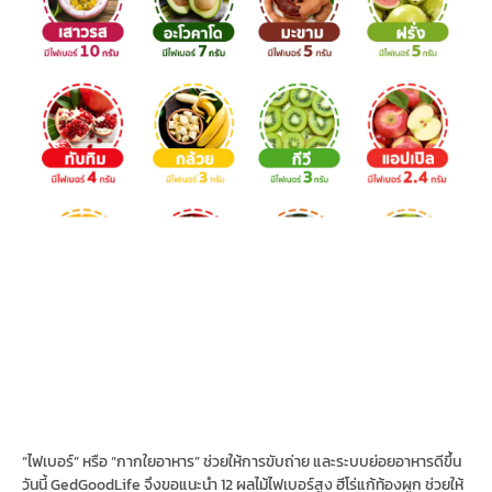
“ไฟเบอร์” หรือ “กากใยอาหาร” ช่วยให้การขับถ่าย และระบบย่อยอาหารดีขึ้น
วันนี้ GedGoodLife จึงขอแนะนำ 12 ผลไม้ไฟเบอร์สูง ฮีโร่แก้ท้องผูก ช่วยให้