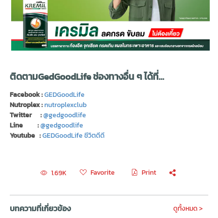
ติดตามGedGoodLife ช่องทางอื่น ๆ ได้ที่…
Facebook :
GEDGoodLife
Nutroplex :
nutroplexclub
Twitter :
@gedgoodlife
Line :
@gedgoodlife
Youtube :
GEDGoodLife ชีวิตดีดี
Favorite
Print
1.69K
บทความที่เกี่ยวข้อง
ดูทั้งหมด >