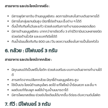
สารอาหาร และประโยชน์จากฝรั่ง :
มีสารพูนิคาลาจิน ต้านอนุมูลอิสระ ลดการอักเสบในทางเดินอาหารได้
มีสารในกลุ่มแทนนินสูง มีฤทธิ์ต่อต้านมะเร็งต่าง ๆ ได้ดี
ดื่มน้ำทับทิมคั้นวันละแก้ว ช่วยส่งเสริมการทำงานของหลอดเลือด
มีสารต้านอนุมูลอิสระ มากกว่าชาเขียวถึง 3 เท่ามีวิตามินรวมหลายชนิด
ช่วยต่อต้านไวรัส และแบคทีเรียได้ดี
กินน้ำมันเมล็ดทับทิม 800 มล./วัน ลดความเสี่ยงในการเป็นโรคหัวใจ
6. กล้วย : มีไฟเบอร์ 3 กรัม
สารอาหาร และประโยชน์จากกล้วย :
มีคุณสมบัติเป็นพรีไบโอติก ช่วยส่งเสริมระบบทางเดินอาหารทำงานได้
ดี
สารสกัดจากเปลือกกล้วย มีฤทธิ์ต้านอนุมูลอิสระสูง
ใช้เป็นประโยชน์ด้านสมุนไพร ลดไข้ แก้ไฟไหม้ น้ำร้อนลวก และอื่น ๆ
ผลดิบแก้ท้องผูก ผลใช้บำรุงน้ำนมมารดาได้
มีสารโพแทสเซียม ช่วยขับโซเดียมได้มากขึ้น ดีต่อระดับความดันโลหิต
7. กีวี : มีไฟเบอร์ 3 กรัม