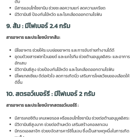
ตับ
มีสารแอนโทไซยานิน ช่วยชะลอความแก่ ลดความเครียด
มีวิตามินซี ป้องกันไข้หวัด และโรคเลือดออกตามไรฟัน
9. ส้ม : มีไฟเบอร์ 2.4 กรัม
สารอาหาร และประโยชน์จากส้ม:
มีใยอาหาร ช่วยให้ระบบย่อยอาหาร และการขับถ่ายทำงานได้ดี
อุดมด้วยสารฟลาโวนอยด์ และแคโรทีน ช่วยต้านอนุมูลอิสระ และอาการ
อักเสบ
มีวิตามินซีสูง ช่วยป้องกันไข้หวัด และโรคเลือดออกตามไรฟัน
มีโพแทสเซียม ดีต่อหัวใจ ลดการเกิดนิ่ว เสริมการไหลเวียนของเลือดให้
ดีขึ้น
10. สตรอว์เบอร์รี : มีไฟเบอร์ 2 กรัม
สารอาหาร และประโยชน์จากสตรอว์เบอร์รี :
มีสารเคอซิติน เคมเพอรอล หรือแอนโทไซยานิน ช่วยต่อต้านอนุมูลอิสระ
มีวิตามินซีสูงมาก ช่วยต่อต้านหวัด เสริมสร้างคอลลาเจน
มีกรดเอลลาจิก ช่วยขจัดสารคาร์ซิโนเจน ซึ่งเป็นสาเหตุหนึ่งในการเกิด