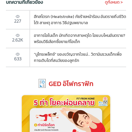
บทความที่เกี่ยวข้อง
ดูทั้งหมด >
ฮีทสโตรก (Heatstroke) ภัยร้ายหน้าร้อน อันตรายถึงชีวิต
227
ได้! สาเหตุ อาการ วิธีปฐมพยาบาล
อาการไอในเด็ก มักเกิดจากสาเหตุใด ไอแบบไหนอันตราย?
2.62K
พร้อมวิธีเลือกซื้อยาแก้ไอเด็ก
“นูโทรเพล็กซ์” ของขวัญจากใจแม่… วิตามินรวมเด็กเพื่อ
633
การเติบโตที่สมวัยของลูกรัก
GED อิโฟกราฟิก