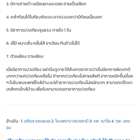
3. มีการถ่ายดำ เหมือนยางมะตอย ถ่ายเป็นเลือด
4. คลำก้อนได้ในท้องชัดเจน อาจบ่งบอกว่ามีก้อนเนื้องอก
5. มีอาการปวดท้องรุนแรง ภายใน 1 วัน
6. มีไข้ หนาวสั่น คลื่นไส้ อาเจียน กินข้าวไม่ได้
7. ตัวเหลือง ตาเหลือง
เมื่อมีอาการปวดท้อง อย่านิ่งดูดาย ให้สังเกตอาการว่าเริ่มมีอาการผิดปกติ
มากกว่าแค่ปวดท้องหรือไม่ ถ้าหากปวดท้องไม่หายเสียที อาการหนักขึ้นเรื่อย
ๆ ในรีบพบแพทย์ใกล้บ้าน แต่ถ้าอาการปวดท้องไม่หนักมาก สามารถปรึกษา
เภสัชกรใกล้บ้าน เพื่อรับยามาบรรเทาอาการปวดท้อง
อ้างอิง : 1.
มหิดล แชนแนล
2.
โรงพยาบาลเวชธานี
3.
รพ. เปาโล
4.
รพ. นคร
ธน