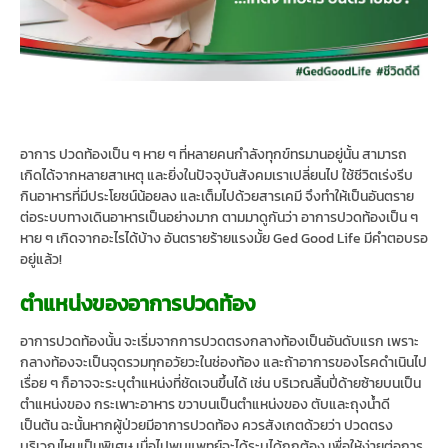
อาการ ปวดท้องเป็น ๆ หาย ๆ ที่หลายคนกำลังทุกข์ทรมานอยู่นั้น สามารถ
เกิดได้จากหลายสาเหตุ และยิ่งในปัจจุบันสังคมเราเปลี่ยนไป ใช้ชีวิตเร่งรีบ
กินอาหารที่มีประโยชน์น้อยลง และเต็มไปด้วยสารเคมี จึงทำให้เป็นอันตราย
ต่อระบบทางเดินอาหารเป็นอย่างมาก ตามมาดูกันว่า อาการปวดท้องเป็น ๆ
หาย ๆ เกิดจากอะไรได้บ้าง อันตรายร้ายแรงมั้ย Ged Good Life มีคำตอบรอ
อยู่แล้ว!
ตำแหน่งของอาการปวดท้อง
อาการปวดท้องนั้น จะเริ่มจากการปวดตรงกลางท้องเป็นอันดับแรก เพราะ
กลางท้องจะเป็นจุดรวมทุกอวัยวะในช่องท้อง และถ้าอาการของโรคดำเนินไป
เรื่อย ๆ ก็อาจจะระบุตำแหน่งที่ชัดเจนขึ้นได้ เช่น บริเวณลิ้นปี่ด้ายซ้ายบนเป็น
ตำแหน่งของ กระเพาะอาหาร ขวาบนเป็นตำแหน่งของ ตับและถุงน้ำดี
เป็นต้น ฉะนั้นหากผู้ป่วยมีอาการปวดท้อง ควรสังเกตด้วยว่า ปวดตรง
บริเวณไหนเป็นพิเศษ เมื่อไปพบแพทย์จะได้ระบุได้ถูกต้อง เพื่อให้ง่ายต่อการ