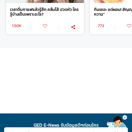
เวลาดื่มกาแฟแล้วรู้สึก คลื่นไส้ ปวดหัว ใคร
กินเยอะ แต่ผอม! สัญ
รู้บ้างเป็นเพราะอะไร?
หวาน”
1.50K
773
X
GED E-News รับข้อมูลดีๆก่อนใคร