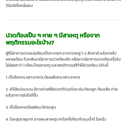
วินิจฉัยโรคนั่นเอง
ปวดท้องเป็น ๆ หาย ๆ มีสาเหตุ หรือจาก
พฤติกรรมอะไรบ้าง?
ผู้ที่มีอาการปวดแน่นท้องเป็นๆ หายๆ อาจปวดอยู่ 1-2 สัปดาห์ แล้วหายไป
หลายเดือน จึงกลับมามีอาการปวดท้องอีก หรืออาจมีอาการปวดท้องเรื้อรัง
ไม่น้อยกว่า 1 เดือน โดยสาเหตุ และพฤติกรรมที่ทำให้ปวดท้อง มีดังนี้
1. เป็นโรคกระเพาะอาหาร มีแผลในกระเพาะอาหาร
2. ลำไส้แปรปรวน มีการถ่ายที่ผิดปกติร่วมด้วย เช่น ท้องผูก ท้องเสีย ถ่าย
แล้วอาการยังไม่ดีขึ้น
3. เป็นโรคกรดไหลย้อน มีกรดสูง
4. ในกลุ่มอายุมาก อาจพบสาเหตุจากโรคที่เกี่ยวกับถุงน้ำดี โรคนิ่ว