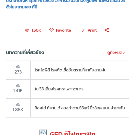
ปรึกษาปัญหาสุขภาพ ไข้หวัด อาการไอ ปวดท้อง ภูมิแพ้ ได้ฟรี! ตลอด 24
ชั่วโมง ถามเลย ที่นี่
Favorite
Print
1.50K
บทความที่เกี่ยวข้อง
ดูทั้งหมด >
โรคไอพีดี โรคติดเชื้ออันตรายที่มากับสายฝน
273
10 วิธี เลี่ยงโรคกระเพาะอาหาร
1.41K
ล็อคได้ ก็หายได้ ลองทำตามวิธีแก้ นิ้วล็อค แบบง่ายๆกัน
1.88K
GED อิโฟกราฟิก