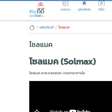
Skip
to
บทความ
ภูมิแพ้คลับ
วีดีโอ
the
content
โซลแมค
ผลิตภัณฑ์
โซลแมค
โซลแมค
โซลแมค (Solmax)
โซลแมค ยาละลายเสมหะ บรรเทาอาการไอ