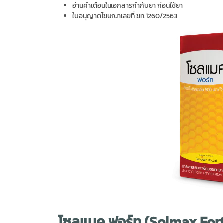
อ่านคำเตือนในเอกสารกำกับยา ก่อนใช้ยา
ใบอนุญาตโฆษณาเลขที่ ฆท.1260/2563
โซลแมค ฟอร์ท (Solmax For