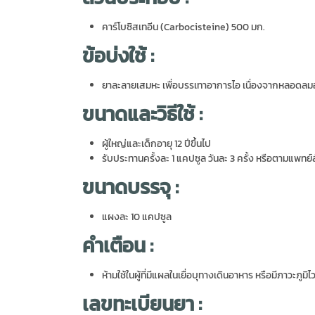
คาร์โบซิสเทอีน (Carbocisteine) 500 มก.
ข้อบ่งใช้ :
ยาละลายเสมหะ เพื่อบรรเทาอาการไอ เนื่องจากหลอดลมอั
ขนาดและวิธีใช้ :
ผู้ใหญ่และเด็กอายุ 12 ปีขึ้นไป
รับประทานครั้งละ 1 แคปซูล วันละ 3 ครั้ง หรือตามแพทย์ส
ขนาดบรรจุ :
แผงละ 10 แคปซูล
คำเตือน :
ห้ามใช้ในผู้ที่มีแผลในเยื่อบุทางเดินอาหาร หรือมีภาวะภูมิ
เลขทะเบียนยา :