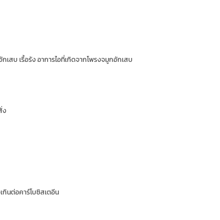
กเสบ เรื้อรัง อาการไอที่เกิดจากโพรงจมูกอักเสบ
ั่ง
ไวเกินต่อคาร์โบซิสเตอีน