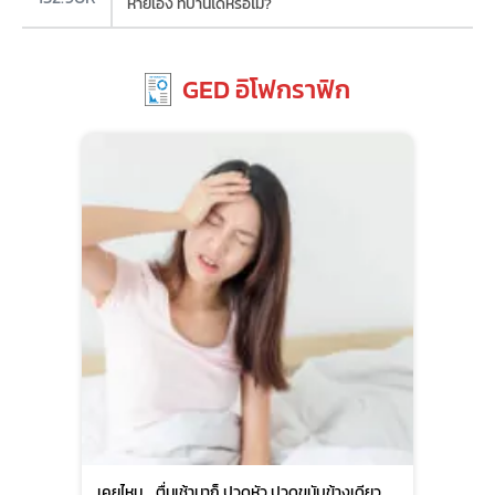
หายเอง ที่บ้านได้หรือไม่?
GED อิโฟกราฟิก
เคยไหม... ตื่นเช้ามาก็ ปวดหัว ปวดขมับข้างเดียว