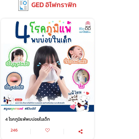
GED อิโฟกราฟิก
4 โรคภูมิแพ้พบบ่อยในเด็ก
246